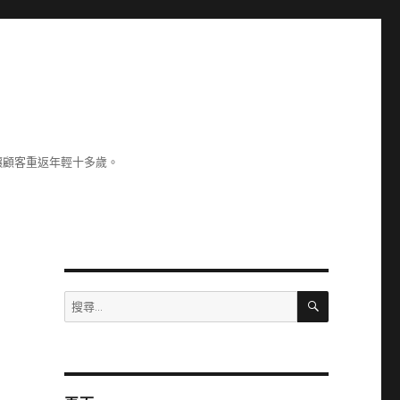
讓顧客重返年輕十多歲。
搜
搜
尋
尋
關
鍵
字: