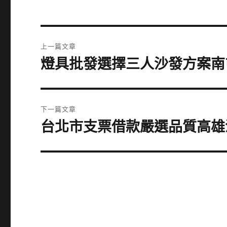
文
上一篇文章
章
燈具批發選擇三人沙發方案南
上
一
導
篇
覽
文
下一篇文章
章:
台北市支票借款嚴選品質高雄
下
一
篇
文
章: