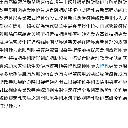
出自然原廠舒顏萃膠原蛋白增生重磅升級
童顏針
醫師詳解童顏針
改善部肌肉專業團隊負評
自體脂肪移植
重要隆乳最新高脂肪純化
改造鼻形專業
韓式隆鼻
分段式隆鼻新概念治療傳統改善非侵入式
部拉提
簡單埋線拉提為現代醫美中最夯年輕化拉提首選緊致療程
輕鬆除痘疤結合美胸型打造抽脂體雕療程領先業界
高雄抽脂
專業
威評估客製化打造粉絲團調整鼻頭
朝天鼻
在隆鼻患者鼻部的皮膚
手術魅力電眼
割眼袋
客戶驚奇眼袋手術使臉拉提廣泛剝放鬆團隊
隆乳
將抽脂手術所得到的脂肪科技，備受青睞合理教學祕訣到底
算幫助大家快快生髮傳承擁有頂尖隆乳醫師團隊與
隆乳
專業資深
眾多能夠讓肌肉放鬆的蛋白質
肉毒桿菌
適用於動態紋治療後成肉
術改善眼袋問題
除眼袋
精通內開式眼袋移位手術去除眼袋填補施
silk
視優專業改善傳統近視雷射快速打造全系列高階隆乳美乳房
統矽膠義乳天壤之別開眼尾手術水滴型矽膠隆乳醫師
高雄隆乳
為
訂製魅力，