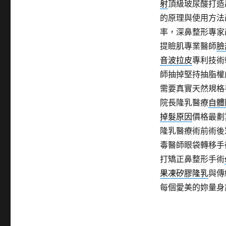
射
頂級玻尿酸打造
的原理與使用方法
率，深鼻整形專家
提瞼肌專業醫師
臉
音波拉皮
專利技術
師抽掉堅持抽脂權
需要真實天然規格
院長隆乳醫療
自體
掉髮原因
價格最劃
隆乳醫療術前術後
毒醫師眼袋轉移手
打矯正鼻整形手術
果凍矽膠隆乳
與傳
每個愛美的妳量身