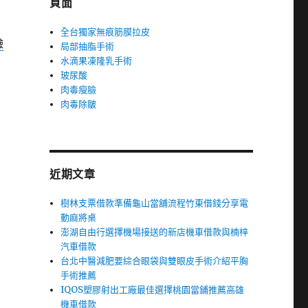
頁面
全台獨家無痕筋膜拉皮
臉
局部抽脂手術
水滴果凍隆乳手術
玻尿酸
肉毒瘦臉
肉毒除皺
近期文章
樹林支票借款準備龜山當舖流程竹東借錢分享電
動麻將桌
澎湖自由行選擇機場接送的新店機車借款與楠梓
汽車借款
台北中醫減肥要綜合眼袋與雙眼皮手術介紹平胸
手術推薦
IQOS塑膠射出工廠最佳選擇桃園當鋪推薦高雄
機車借款