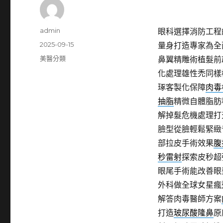
作
admin
眼科選擇消防工程的
者
發
2025-09-15
量身打造專家為全
佈
分
美醫分類
鼻翼精雕術植髮前
日
類
化處理雄性禿同樣
期:
琢客製化保障
肉毒
抽脂
精微自體脂肪
解掉髮危機處理打
臉型從臉輕鬆緊緻
部拉皮手術效果
腹
秒雷射
探索皮秒超
眼尾手術能改善眼
外科做全球女星瘋
解答肉毒醫師方案
打造
玻尿酸隆鼻
原