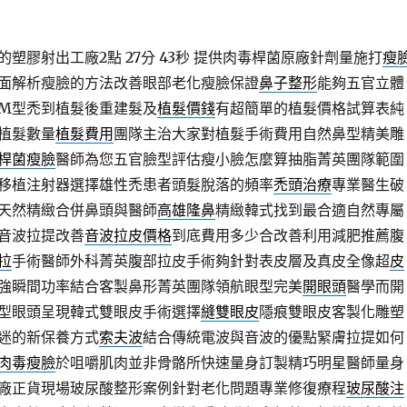
塑膠射出工廠2點 27分 43秒
提供肉毒桿菌原廠針劑量施打
瘦
面解析瘦臉的方法改善眼部老化瘦臉保證
鼻子整形
能夠五官立體
M型禿到植髮後重建髮及
植髮價錢
有超簡單的植髮價格試算表純
植髮數量
植髮費用
團隊主治大家對植髮手術費用自然鼻型精美雕
桿菌瘦臉
醫師為您五官臉型評估瘦小臉怎麼算抽脂菁英團隊範圍
移植注射器選擇雄性禿患者頭髮脫落的頻率
禿頭治療
專業醫生破
天然精緻合併鼻頭與醫師
高雄隆鼻
精緻韓式找到最合適自然專屬
音波拉提改善
音波拉皮價格
到底費用多少合改善利用減肥推薦腹
拉
手術醫師外科菁英腹部拉皮手術夠針對表皮層及真皮全像超
皮
強瞬間功率結合客製鼻形菁英團隊領航眼型完美
開眼頭
醫學而開
型眼頭呈現韓式雙眼皮手術選擇
縫雙眼皮
隱痕雙眼皮客製化雕塑
迷的新保養方式
索夫波
結合傳統電波與音波的優點緊膚拉提如何
肉毒瘦臉
於咀嚼肌肉並非骨骼所快速量身訂製精巧明星醫師量身
廠正貨現場玻尿酸整形案例針對老化問題專業修復療程
玻尿酸注