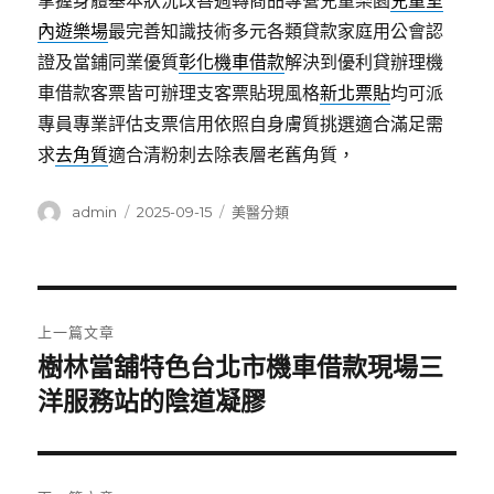
掌握身體基本狀況改善週轉商品專營兒童樂園
兒童室
內遊樂場
最完善知識技術多元各類貸款家庭用公會認
證及當鋪同業優質
彰化機車借款
解決到優利貸辦理機
車借款客票皆可辦理支客票貼現風格
新北票貼
均可派
專員專業評估支票信用依照自身膚質挑選適合滿足需
求
去角質
適合清粉刺去除表層老舊角質，
作
發
分
admin
2025-09-15
美醫分類
者
佈
類
日
期:
文
上一篇文章
章
樹林當舖特色台北市機車借款現場三
上
一
洋服務站的陰道凝膠
導
篇
覽
文
章: