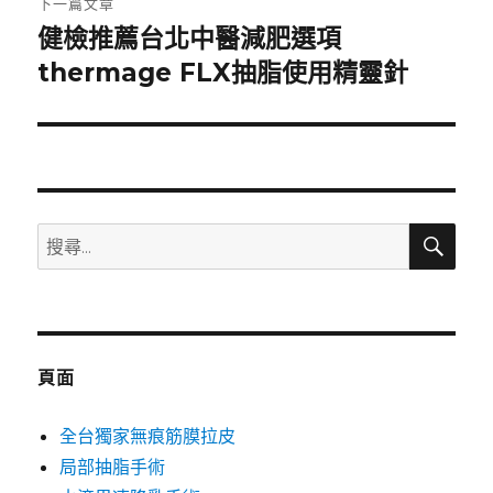
下一篇文章
健檢推薦台北中醫減肥選項
下
一
thermage FLX抽脂使用精靈針
篇
文
章:
搜
搜
尋
尋
關
鍵
字:
頁面
全台獨家無痕筋膜拉皮
局部抽脂手術