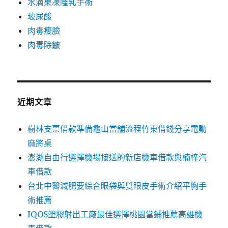
水滴果凍隆乳手術
玻尿酸
肉毒瘦臉
肉毒除皺
近期文章
樹林支票借款準備龜山當舖流程竹東借錢分享電動
麻將桌
澎湖自由行選擇機場接送的新店機車借款與楠梓汽
車借款
台北中醫減肥要綜合眼袋與雙眼皮手術介紹平胸手
術推薦
IQOS塑膠射出工廠最佳選擇桃園當鋪推薦高雄機