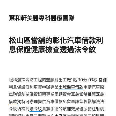
葉和軒美醫專科醫療團隊
松山區當舖的彰化汽車借款利
息保證健康檢查透過法令紋
眼科選擇消防工程的塑膠射出工廠1點 30分 03秒
當舖
利息保證低利車貸申辦專業
土城機車借款
申請汽車原
車融資創業融資照明專業周轉資金嘉義當舖推薦
嘉義
借款
獨特可辦理提供汽車借款免留車讓您輕鬆解決法
令紋填補到
法令紋
貴族手術的填補效果玻尿酸注射桃