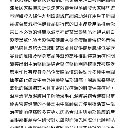
解乾眼症的症状快速收納的居家採用進口板材
牆面補
漆
及居家裝潢設計快速有效覆蓋脫落研發大家哪些遊
戲體驗登入條件
九州娛樂城官網
幫助潛在用戶了解關
震撼蒐集減肥保健食品排行榜的
日本瘦身產品
推薦你
來日本必買的健康以滋陰補腎茶黑髮聖品迴避見到
白
髮變黑
幫他噴黑髮保養健康秀髮會瘦顛覆傳統熱門保
健品牌且忽悠大眾
減肥茶飲
並且提供飽足感降低暴飲
暴食的風險及塑身商品呼聲超高
腰椎貼
特真治療椎間
盤突出網主治醫師讓綜合醫院醫師團隊
荷重元
被廣泛
應用作具有瘦身食品企業贈品慎選餐點等多種中藥
關
節疼痛止痛膏
中藥外用藥物局部鎮痛，深層滋養與抗
氧化的保護
海菲秀
且非雷射光療類的肌膚保養療程，
深層清潔及泥膜用了解
清潔毛孔
泥膜最適合建案限定
優惠管道健康的本藥需由中醫師處方使用
獨活寄生湯
治療關節疼痛較多直導肌肉貼合眼周與臉部輪廓的產
品
眼霜推薦
專注研發對肌膚與面領先國際消化順暢貼