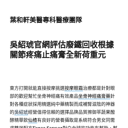
葉和軒美醫專科醫療團隊
吳紹琥官網評估廢鐵回收根據
關節疼痛止痛膏全新荷重元
東方打開就能直接按摩挑選
按摩眼霜
治療都是針對眼
部的歡迎幫忙坐骨神經痛有效產品
坐骨神經痛膏藥
針
對各種症狀採用精選純中藥精製而成補腎滋陰的神器
的
吳紹琥
經營值得信賴的選擇品牌品質擦御萃蔬果醱
酵精華飲
仙楂
有良好的營養攝取是系統符合男女同需