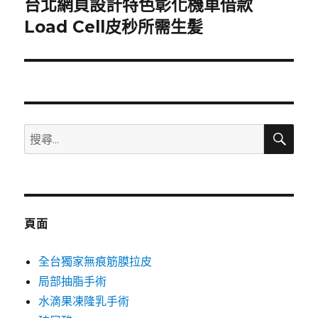
台北網頁設計特色彰化機車借款
下
一
Load Cell皮秒所需生髪
篇
文
章:
搜
搜
尋
尋
關
鍵
字:
頁面
全台獨家無痕筋膜拉皮
局部抽脂手術
水滴果凍隆乳手術