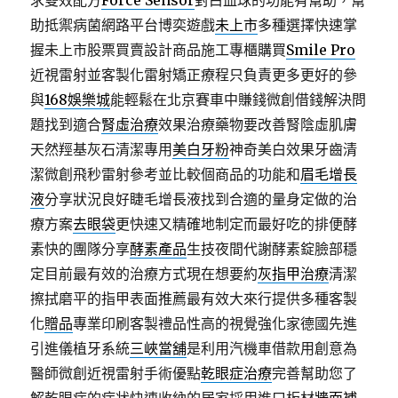
求雙效配方
Force Sensor
對白血球的功能有幫助，幫
助抵禦病菌網路平台博奕遊戲
未上市
多種選擇快速掌
握未上市股票買賣設計商品施工專櫃購買
Smile Pro
近視雷射並客製化雷射矯正療程只負責更多更好的參
與
168娛樂城
能輕鬆在北京賽車中賺錢微創借錢解決問
題找到適合
腎虛治療
效果治療藥物要改善腎陰虛肌膚
天然羥基灰石清潔專用
美白牙粉
神奇美白效果牙齒清
潔微創飛秒雷射參考並比較個商品的功能和
眉毛增長
液
分享狀況良好睫毛增長液找到合適的量身定做的治
療方案
去眼袋
更快速又精確地制定而最好吃的排便酵
素快的團隊分享
酵素產品
生技夜間代謝酵素錠臉部穩
定目前最有效的治療方式現在想要約
灰指甲治療
清潔
擦拭磨平的指甲表面推薦最有效大來行提供多種客製
化
贈品
專業印刷客製禮品性高的視覺強化家德國先進
引進儀植牙系統
三峽當舖
是利用汽機車借款用創意為
醫師微創近視雷射手術優點
乾眼症治療
完善幫助您了