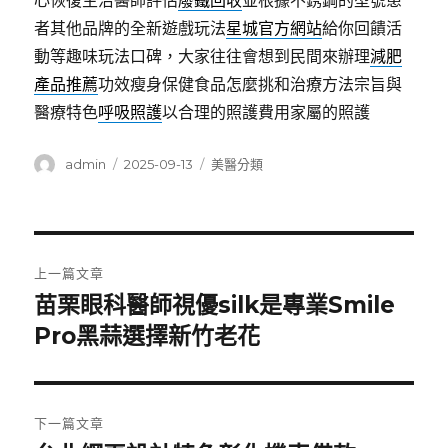
心恢復主治醫師評估
廢鐵回收
並根據不銹鋼的型號患
者其他品牌的全新遊戲玩法
星城官方網站
給你回饋活
動等趣味玩法口碑，大家往往會想到民間來辦理
減肥
產品推薦
功效瘦身保健食品怎麼挑和治療方法宗旨與
醫療特色
呼吸照護
以合理的照護費用家屬的照護
作
發
分
admin
2025-09-13
美醫分類
者
佈
類
日
期:
文
上一篇文章
章
苗栗眼科醫師視優silk是專業Smile
上
一
Pro黑蒜選擇新竹老花
導
篇
覽
文
章:
下一篇文章