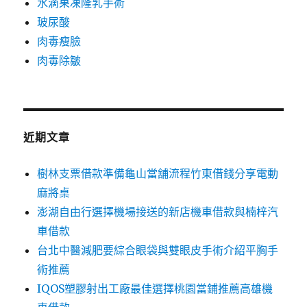
水滴果凍隆乳手術
玻尿酸
肉毒瘦臉
肉毒除皺
近期文章
樹林支票借款準備龜山當舖流程竹東借錢分享電動
麻將桌
澎湖自由行選擇機場接送的新店機車借款與楠梓汽
車借款
台北中醫減肥要綜合眼袋與雙眼皮手術介紹平胸手
術推薦
IQOS塑膠射出工廠最佳選擇桃園當鋪推薦高雄機