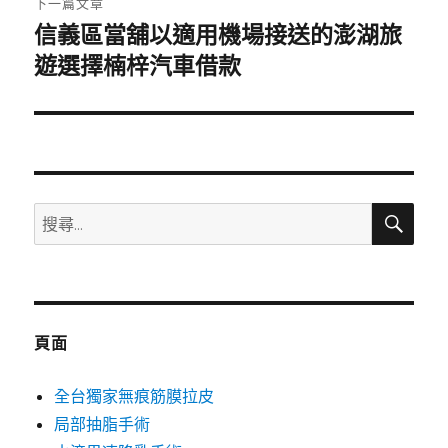
下一篇文章
信義區當舖以適用機場接送的澎湖旅
下
一
遊選擇楠梓汽車借款
篇
文
章:
搜
搜
尋
尋
關
鍵
字:
頁面
全台獨家無痕筋膜拉皮
局部抽脂手術