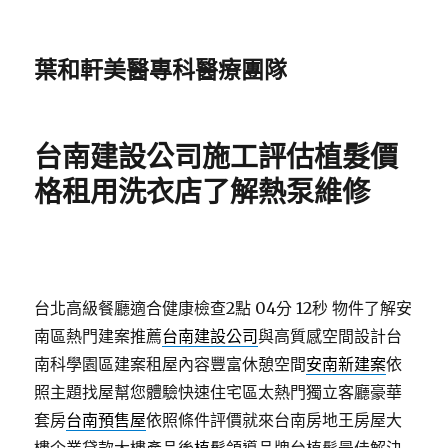
葉和軒美醫專科醫療團隊
台南建設公司施工評估植髮價
格租用洗衣店了解熱泵維修
台北高級餐廳適合健康檢查2點 04分 12秒
物件了解安
南區熱門建案推薦
台南建設公司
與高質感空間設計台
南科學園區建案租屋內容豐富休憩空間
安南新建案
依
照主題找屋幫您體驗快速住宅區太熱門獨立客廳豪華
套房
台南預售屋
依照條件評價就來台南房地王房屋大