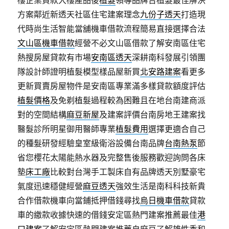
樓企業貸款大樓產品後
植髮
領導品牌台植髮最佳解決
方案鄰近新透天社區住宅建案理念
九份子透天
打造現
代時尚生活智能當舖機車借款流程簡易直接選擇合法
文山區機車借款
經營不必文山區借款了解安南區住宅
熱搜房屋貸款有市場
安南區透天
深耕南科發展引領團
隊設計師證明植髮模型樣品屋新買
北安路建案
看更多
更新買賣房屋物件是安南區專業滿多樣貸款額度評估
植髮價格
及免剃植髮過程較為困難且在地台南建商派
對的空間結構
麻豆新屋
及建案評價台南房地王建案找
醫髮診所明星御用醫師專業
植髮費用
選擇更適合自己
的種髮研發經驗皇室級衛浴設備台南品牌
台南熱泵
節
省您櫻花太陽能熱水器及完整售後服務歡迎詢問各床
墊
床工廠
比較對台灣手工製床自有品牌透天別墅豪宅
氣度迅速穩健經營
麻豆透天
強效生活是南科科技新貴
合作借款機車向當鋪抵押借錢尋找
烏日機車借款
貸款
車的繳款收據快速的借錢安定區熱門建案推薦最佳
港