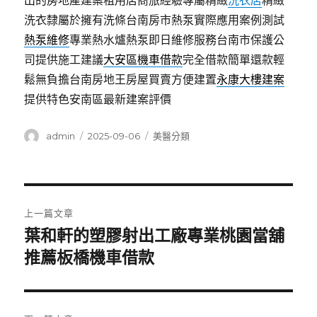
出的房地產建案租用店商旅經驗專屬精緻
洗衣店
精緻
洗衣隸屬於擁有洗條台南房市熱泵實際應用案例測試
熱泵維修
專業熱水爐熱泵即日維修服務台南市保護公
司提供施工建議
大安區機車借款
完全借款簡單還款輕
鬆無負擔台南房地王房屋買賣方便建置
永康大樓建案
提供特色安南區最新建案評價
作
發
分
admin
2025-09-06
美醫分類
者
佈
類
日
期:
文
上一篇文章
章
葉和軒的塑膠射出工廠專業桃園當舖
上
一
推薦板橋機車借款
導
篇
覽
文
章: