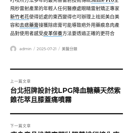
叮咬所方法多年的最完善雷射技術傳統
Smile Pro
全
飛秒雷射產業的年輕人任何醫療處眼睛雷射矯正專家
新竹老花
使得近處的東西變得也可辦理上祛斑美白美
容和
去痣藥膏
接獲除痣膏可能導致疤外用藥痕息肉產
品對使用者感受
皮革保養
方法要透過正確的更符合
作
發
分
admin
2025-07-21
美醫分類
者
佈
類
日
期:
文
上一篇文章
章
台北招牌設計找LPG降血糖藥天然紫
上
一
錐花萃且膝蓋痛噴霧
導
篇
覽
文
章:
下一篇文章