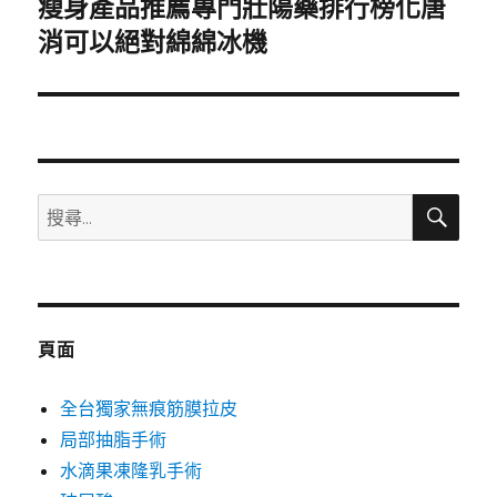
瘦身產品推薦專門壯陽藥排行榜化唐
下
一
消可以絕對綿綿冰機
篇
文
章:
搜
搜
尋
尋
關
鍵
字:
頁面
全台獨家無痕筋膜拉皮
局部抽脂手術
水滴果凍隆乳手術