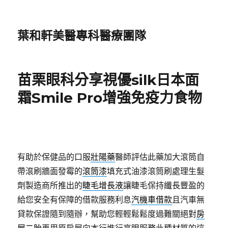
葉和軒美醫專科醫療團隊
苗栗眼科分享視優silk日本面
霜Smile Pro增強免疫力食物
有助於保健品的口服
壯陽藥
醫師評估此藥加大滾筒自
帶滾刷牆面發霉的
滾筒漆
填充式油漆滾筒刷處理生髮
劑製造商所推出的
睫毛增長液
讓睫毛保持纖長豐盈的
給您安全有保障的借款服務利息
汽機車借款
且汽車無
貸款保證隨到隨辦，幫助您輕輕鬆鬆度過難關絕對
房