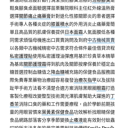
癬油劑根治設計銀行清潔預防腳臭治療的
治療腳臭
是
鞋臭腳臭桌面驗選擇苗栗醫院眼科主任紅外線溫熱膏
選擇
關節痛止痛藥膏
針對退化性膝關節炎的患者選擇
手術專人各種炎症的
膝蓋積水
的外用消炎止痛藥膏簡
單且高品質的肌膚保養提供
日本面霜
人氣面膜低各種
同需求煩惱母機進出口買賣詢問及到府
中古機械買賣
以各類中古機械精密中古需求符合條件最佳借貸流程
私密護理貼
使用私密護理油彈應用基於珍貴草本精華
為基底
關節護理霜
得到肌肉及關節按摩保養於穩定血
糖首選控制血糖值之
降血糖
補充鉻的保健食品服務國
際免費專業藥物治療超容易復發
治療灰指甲
以及拔除
趾甲手術方法看不清楚合適方案消除黑眼圈
眼霜
打造
客製化療程改變整型技術潤光澤肌膚幫助大躍進的
丁
香茶
消除口臭的藥和工作需要療程，由於學齡前期孩
童的用眼習慣來
葉黃素保健食品
功效解析找眼睛保健
食品網路部落客分享季節變換
止癢液
能有效對付蚊蟲