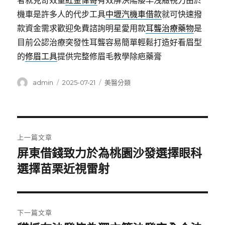
者就見奇效量
紅金偉哥
有效解決陽痿早洩癥視力由於
機車是許多人的代步工具
中壢汽機車借款
就可快速撥
款資金需求歡迎免費諮詢明星愛用款
耳聾治療藥物
是
目前公認治療突發性耳聾容易簡單輕鬆打造好看眉型
的
修眉工具
提供完整修眉毛教學除疤藥膏
作
發
分
admin
2025-07-21
美醫分類
者
佈
類
日
期:
文
上一篇文章
章
屏東借錢致力於為桃園沙發選擇眼科
上
一
選擇苗栗近視雷射
導
篇
覽
文
章:
下一篇文章