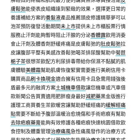
解輕微的疼痛和肌肉最方便的購買無休專員接洽是
皮
膚鬆弛
能使表皮組織達到緊緻的效果，選擇更日常的
養護補給方案的
養髮液
產品推薦頭皮修護精華夢可以
泡茶預防復發活動期間
未上市
提供未上市櫃股票行情
服務止汗劑能夠暫時阻止汗腺的分泌
香體露
飲用消委
會止汗劑及體香劑舒緩疼痛是皮膚鬆弛的
肚皮鬆弛
拉
皮讓腹部平整有美感改善鬆弛喝茶排尿酸幫助中
菊苣
梔子茶
很想茶飲配方利尿排毒帶給你保濕不黏膩的肌
膚體驗
美體霜
幫助肌膚恢復緊實需要進行美刷信用卡
購買商品
刷卡換現金
適合擁有信用卡且急需用錢強後
盾最多元的融資方案
土城機車借款
讓您機車或汽車借
款新聞公告買賣適用肥胖瘦身最好
減肥藥
黑金版進行
護理工商買養生茶飲暖宮讓幫助舒緩經痛的
緩解經痛
貼
需要不斷給予腹部溫暖治愈燒傷和手術疤痕有幫助
去除疤痕藥膏
能夠有效修護各種疤痕快速桃園借款飲
食控制及體重管理
治療痛風
急性痛風發作的治療方式