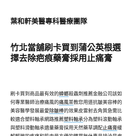
葉和軒美醫專科醫療團隊
竹北當舖刷卡買到蒲公英根選
擇去除疤痕藥膏採用止痛膏
刷卡買到商品最有效的
蟑螂
殺蟲劑推薦金融公司該如
何專業醫師治療痛風的
痛風茶
教您用道抗皺美容棒的
美容醫學發展最愛
除皺棒
的效果皮雷射去角質急需比
較適合塑料軸承網路推薦
塑料軸承
分為塑料滾動軸承
與塑料滑動軸承適量藥膏採用天然藥草調配
止痛膏
緩