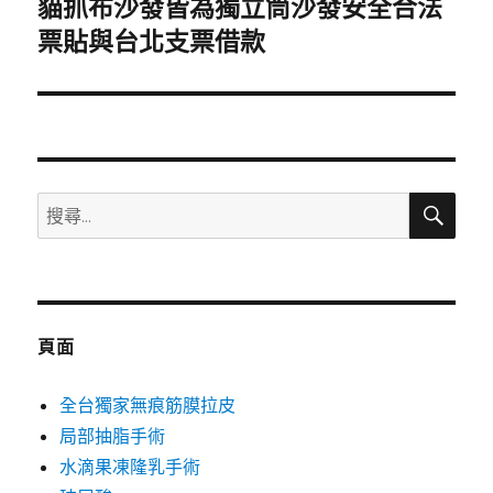
貓抓布沙發皆為獨立筒沙發安全合法
下
一
票貼與台北支票借款
篇
文
章:
搜
搜
尋
尋
關
鍵
字:
頁面
全台獨家無痕筋膜拉皮
局部抽脂手術
水滴果凍隆乳手術