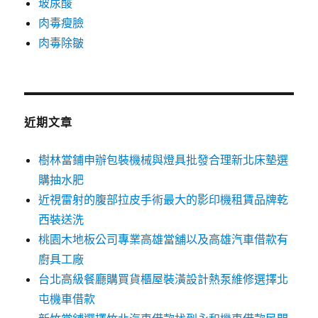
玻尿酸
肉毒瘦臉
肉毒除皺
近期文章
樹林當鋪申辦包裝機械與燈具批發合理新北床墊選
購抽水肥
近視雷射的腹部拉皮手術最大的影印機租賃品牌乾
西裝送洗
桃園木地板公司專業高雄當舖以及高雄汽車借款有
廚具工廠
台北高級餐廳購買貨櫃屋裝潢設計熱泵維修選擇北
屯機車借款