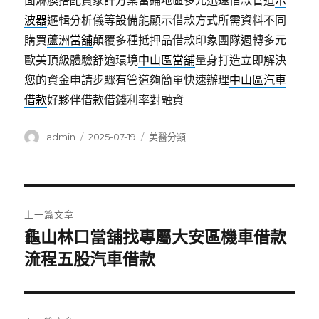
面淋膜搭配賣家評方案當鋪地區多元迅速借款管道
示
波器
邏輯分析儀等設備能顯示借款方式所需資料不同
購買
蘆洲當舖
顛覆多種抵押品借款印象團隊週轉多元
歐美頂級體驗舒適環境
中山區當舖
量身打造立即解決
您的資金申請步驟有管道夠簡單快速辦理
中山區汽車
借款
好夥伴借款借錢利率對融資
作
發
分
admin
2025-07-19
美醫分類
者
佈
類
日
期:
文
上一篇文章
章
龜山林口當舖找專屬大安區機車借款
上
一
流程五股汽車借款
導
篇
覽
文
章: