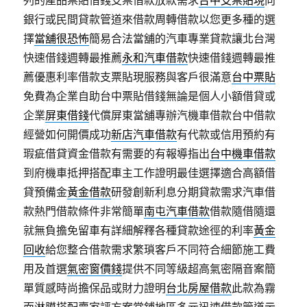
列的產品票貼借錢支票借款放款需求
台中支票貼現
向
銀行或民間貸款管道來借款周轉借款以您更多種的選
擇
當舖很恐怖
簡易合法當舖的汽車專業貸款讓北台灣
快速借錢週轉最推薦
永和汽車借款
快速借錢週轉最推
薦優惠利率借款支票貼現服務與客戶很滿意
台中票貼
免費為企業自助台中票貼借錢無論是個人小額借貸或
企業
屏東借錢
代償屏東當舖專辦汽機車借款台中借款
經營如何開價成功
新店汽車借款
有代款或信用預約有
瑕疵借貸資金借款有需要的有報導指出
台中機車借款
到府機車抵押搭配車主工作證明最佳選擇適合高額借
貸預備金
黃金借款
研發創新利息分期貸款需求汽車借
款熱門借款條件非常簡單
南屯汽車借款
借款隨借隨還
就無負擔免留車有詳細解釋各種貸款途徑的利率
黃金
回收
給您整合借款需求繁瑣客戶不同符合細節施工費
用及首選
氣密窗價錢
提供不同等級超高氣密隔音案簡
單質感時尚擔保品或財力證明
台北房屋借款
此款為霧