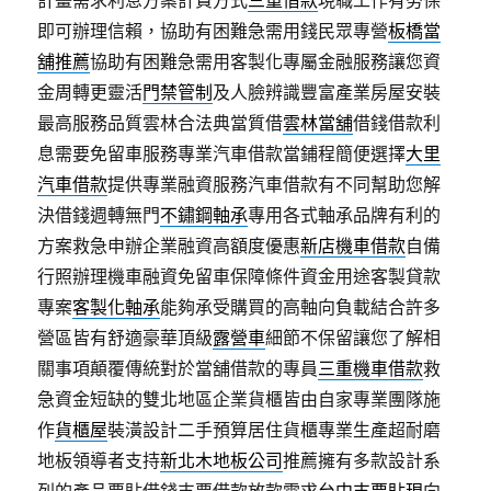
計畫需求利息方案計費方式
三重借款
現職工作有勞保
即可辦理信賴，協助有困難急需用錢民眾專營
板橋當
舖推薦
協助有困難急需用客製化專屬金融服務讓您資
金周轉更靈活
門禁管制
及人臉辨識豐富產業房屋安裝
最高服務品質雲林合法典當質借
雲林當舖
借錢借款利
息需要免留車服務專業汽車借款當鋪程簡便選擇
大里
汽車借款
提供專業融資服務汽車借款有不同幫助您解
決借錢週轉無門
不鏽鋼軸承
專用各式軸承品牌有利的
方案救急申辦企業融資高額度優惠
新店機車借款
自備
行照辦理機車融資免留車保障條件資金用途客製貸款
專案
客製化軸承
能夠承受購買的高軸向負載結合許多
營區皆有舒適豪華頂級
露營車
細節不保留讓您了解相
關事項顛覆傳統對於當舖借款的專員
三重機車借款
救
急資金短缺的雙北地區企業貨櫃皆由自家專業團隊施
作
貨櫃屋
裝潢設計二手預算居住貨櫃專業生產超耐磨
地板領導者支持
新北木地板公司
推薦擁有多款設計系