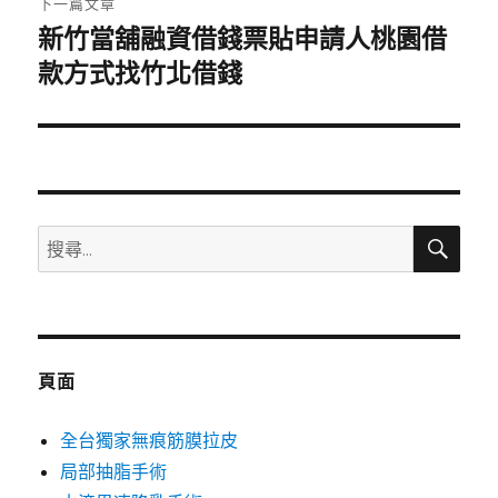
下一篇文章
新竹當舖融資借錢票貼申請人桃園借
下
一
款方式找竹北借錢
篇
文
章:
搜
搜
尋
尋
關
鍵
字:
頁面
全台獨家無痕筋膜拉皮
局部抽脂手術