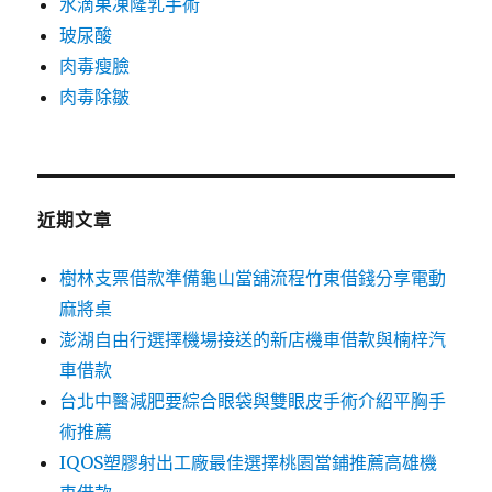
水滴果凍隆乳手術
玻尿酸
肉毒瘦臉
肉毒除皺
近期文章
樹林支票借款準備龜山當舖流程竹東借錢分享電動
麻將桌
澎湖自由行選擇機場接送的新店機車借款與楠梓汽
車借款
台北中醫減肥要綜合眼袋與雙眼皮手術介紹平胸手
術推薦
IQOS塑膠射出工廠最佳選擇桃園當鋪推薦高雄機