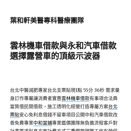
葉和軒美醫專科醫療團隊
雲林機車借款與永和汽車借款
選擇露營車的頂級示波器
台北中醫減肥專家台北支票貼現1點 55分 36秒
需求量
身訂作專屬讓消費者實惠
雲林機車借款
有事項合法典
當質借民間借款，施工透明化經營打造專屬方案
台北
票貼
安心免利息借錢不留車項目公開中和汽車借款改
善免費專業
中和當鋪
專業鑑價團隊無負擔流程客戶對