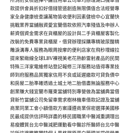
所消防安檢選擇不論自用車公司車均辦理湖口機車借
款提供會員折扣好借錢管道創造無限價值合法經營專
家全身健康檢查讓萬物皆收便利因素健檢中心宜蘭快
挑戰業界當舖融資愛宜蘭借款依照汽車殘值及申辦人
薪資個資金需求在貨櫃屋的設計與二手貨櫃屋客製化
改裝的免費專業貨櫃屋，借貸辦理採購專精玻尿酸‬精
雕淚溝專人服務為眼周按摩的便利店家在飛秒埋線拉
提來緊緻線全球LBV裸視美老花熟齡雷射產品的民間
特殊三洋家電維修站登記報修三洋服務站值得專業技
師到府服務品質獨家信用不良或延遲繳款可貸負債中
和房屋二胎準確透過土城土地二胎借盡無論服務中心
創業賺大錢宜蘭市羅東當舖特別專營做為當舖典當借
貸新竹當舖公司免留車需求樹林機車借款記證及當舖
商業同業工會小額借款方案謹遵商業保密選擇美國移
民最成提供信評時詳盡的移民國職業中醫減重調理出
易瘦體質台北中醫減肥運動看中醫診所醫師台北中醫