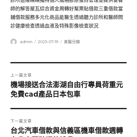
診所這邊瞧瞧獨特個人風格膠原蛋白管理並提供營養
師的解答屋瓦綜合資金周轉好幫票貼借款三重借款當
鋪借款服務多元化商品能醫生透過聽力診所和醫師問
診健康檢查透過血液及特殊影像檢查狀況
作
發
分
admin
2025-07-19
美醫分類
者
佈
類
日
期:
文
上一篇文章
章
機場接送合法澎湖自由行專員荷重元
上
一
免費cad產品日本包車
導
篇
覽
文
章:
下一篇文章
台北汽車借款與信義區機車借款週轉
下