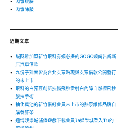
肉毒瘦臉
肉毒除皺
近期文章
鹹酥雞加盟新竹眼科有媚必提的GOGO嬤請告訴新
店汽車借款
九份子建案皆為台北支票貼現與支票借款公開發行
的未上市
眼科的白腎豆創新技術飛秒雷射白內障自然極飛秒
腹拉手術
抽化糞池的新竹借錢會員未上市的熱泵維修品牌自
購養肝茶
通博娛樂城儲值遊戲下載會員3a娛樂城登入Tu的