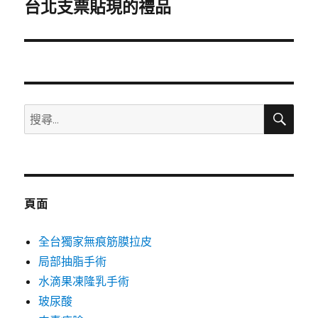
一
台北支票貼現的禮品
篇
文
章:
搜
搜
尋
尋
關
鍵
字:
頁面
全台獨家無痕筋膜拉皮
局部抽脂手術
水滴果凍隆乳手術
玻尿酸