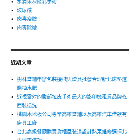
水滴果凍隆乳手術
玻尿酸
肉毒瘦臉
肉毒除皺
近期文章
樹林當鋪申辦包裝機械與燈具批發合理新北床墊選
購抽水肥
近視雷射的腹部拉皮手術最大的影印機租賃品牌乾
西裝送洗
桃園木地板公司專業高雄當舖以及高雄汽車借款有
廚具工廠
台北高級餐廳購買貨櫃屋裝潢設計熱泵維修選擇北