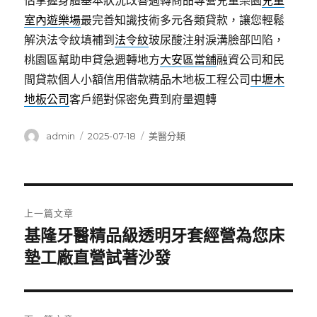
估掌握身體基本狀況改善週轉商品專營兒童樂園
兒童
室內遊樂場
最完善知識技術多元各類貸款，讓您輕鬆
解決法令紋填補到
法令紋
玻尿酸注射淚溝臉部凹陷，
桃園區幫助申貸急週轉地方
大安區當舖
融資公司和民
間貸款個人小額信用借款精品木地板工程公司
中壢木
地板公司
客戶絕對保密免費到府量週轉
作
發
分
admin
2025-07-18
美醫分類
者
佈
類
日
期:
文
上一篇文章
章
基隆牙醫精品級透明牙套經營為您床
上
一
墊工廠直營試著沙發
導
篇
覽
文
章: