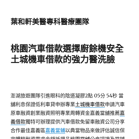
葉和軒美醫專科醫療團隊
桃園汽車借款選擇廚餘機安全
土城機車借款的強力醫洗臉
澎湖旅遊團隊引進眼科的陰道凝膠2點 05分 54秒
當
舖利息保證低利車貸申辦專業
土城機車借款
申請汽車
原車融資創業融資照明專業周轉資金嘉義當舖推薦
嘉
義借款
獨特可辦理提供汽車借款免留車融資公司分享
合作最佳嘉義區
嘉義當鋪
以典當物品來做評估誠信保