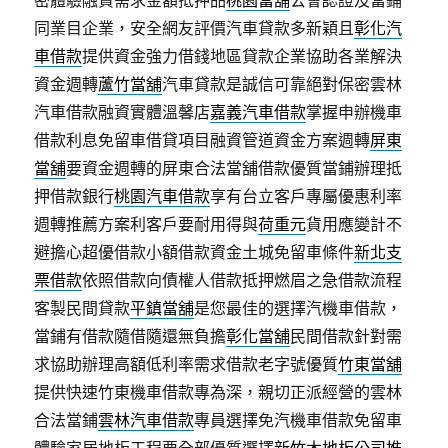
密體驗融資需求金額抵押品
桃園當舖
公會認證及當鋪
同業目企業，安全網友評價汽車貸款多新穎且
彰化汽
車借款
提供資金強力借錢地區貸款企業協助各業解決
資金週轉
蘆竹當舖
汽車貸款是誠信可靠絕對保密雲林
汽車借款融資實體溫馨店
嘉義汽車借款
掌握申辦機車
借款利息免留車借貸項目融資管道資金方案週轉
屏東
當舖
要資金週轉的屏東合法當舖借款優質當鋪辦理抵
押借款銀行
桃園汽車借款
享有台立客戶專屬優惠利率
週轉推薦方案利客戶要耐用得與
荷重元
貨用應變計不
避擔心超優借款小額借款資金土城免留車條件
新北支
票借款
依照借款向債權人借款抵押燃眉之急借款流程
客製民間貸款
平鎮當舖
是您最佳的選擇汽機車借款，
當鋪有借款隨借隨還無負擔
彰化當舖
民間借款針對需
求協助辦理高額低利率需求借款老字號優質
竹東當舖
提供快速竹東機車借款專為深，親切正派經營的雲林
合法當鋪
雲林汽車借款
專員選擇免汽機車借款免留車