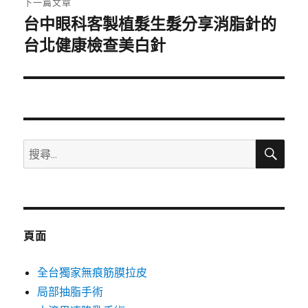
下一篇文章
台中眼科客製植髮生髮分享消脂針的
下
一
台北健康檢查美白針
篇
文
章:
搜
搜
尋
尋
關
鍵
字:
頁面
全台獨家無痕筋膜拉皮
局部抽脂手術