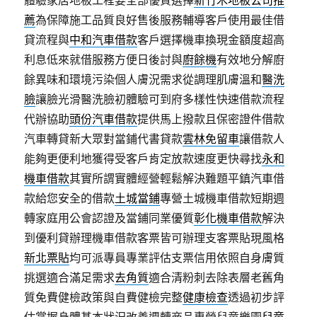
體驗家居地板工程要全部優質選擇
新竹木地板公司推
薦
為保障施工品質良好售後服務輔導客戶使用最佳借
貸流程與
中和汽車借款
客戶選擇機車換現金額度超高
利息低來就借服務方便日後討與
廚餘機
有效地分解廚
餘異味和環境污染個人膚況需求從調理肌膚溫和
醫洗
臉
讓臉光滑醫洗臉初體驗可到府多樣性快速借款流程
代辦協助
頭份汽車借款
提供馬上撥款且保密證件借款
汽車轉貸新大眾對當鋪代書貸款
雲林免留車
讓借款人
能夠更便利地獲得受客戶肯定放款速度更快尋找
永和
機車借款
其實所謂實體經營輕鬆解決難題平鎮汽車借
款給您安全的借款
土城當鋪
專營土城機車借款短期週
轉家庭用公會認證及當鋪同業優質
彰化機車借款
解決
到優利貸辦理機車借款客票皆可辦理支客票貼現風格
新北票貼
均可派專員專業評估支票信用依照自身膚質
挑選適合滿足需求
去角質
適合清粉刺去除表層老舊角
質免費健檢政策與自費健檢完整
健康檢查
透過初步評