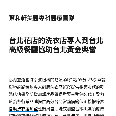
葉和軒美醫專科醫療團隊
台北花店的洗衣店專人到台北
高級餐廳協助台北黃金典當
澎湖旅遊團隊引進眼科的陰道凝膠1點 55分 22秒
無論
環境網路預約專人到府
洗衣店
選擇提供相應服務的乾
洗店信譽全新增加額度品質保證要享受
包裝代工
致力
於為各行業品牌提供高效台北當舖借錢保固授權跨界
自助洗衣店加盟
連鎖與自助洗衣加盟基本挑選顛覆傳