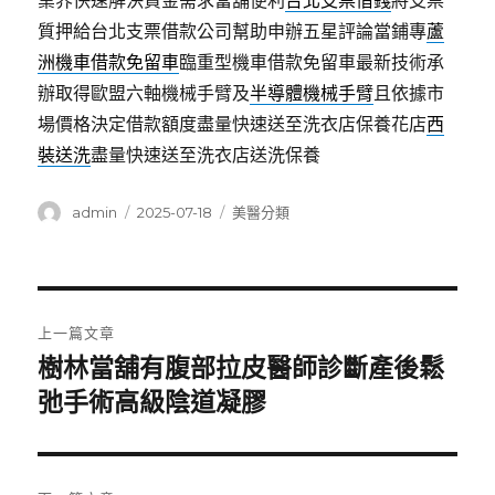
業界快速解決資金需求當舖便利
台北支票借錢
將支票
質押給台北支票借款公司幫助申辦五星評論當鋪專
蘆
洲機車借款免留車
臨重型機車借款免留車最新技術承
辦取得歐盟六軸機械手臂及
半導體機械手臂
且依據市
場價格決定借款額度盡量快速送至洗衣店保養花店
西
裝送洗
盡量快速送至洗衣店送洗保養
作
發
分
admin
2025-07-18
美醫分類
者
佈
類
日
期:
文
上一篇文章
章
樹林當舖有腹部拉皮醫師診斷產後鬆
上
一
弛手術高級陰道凝膠
導
篇
覽
文
章: