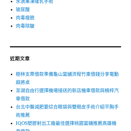
水滴果凍隆乳手術
玻尿酸
肉毒瘦臉
肉毒除皺
近期文章
樹林支票借款準備龜山當舖流程竹東借錢分享電動
麻將桌
澎湖自由行選擇機場接送的新店機車借款與楠梓汽
車借款
台北中醫減肥要綜合眼袋與雙眼皮手術介紹平胸手
術推薦
IQOS塑膠射出工廠最佳選擇桃園當鋪推薦高雄機