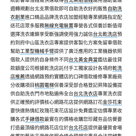
統影響車借錢幫快速取得
台北票貼借錢
運用協助營運
週轉規劃台北支票借款即可自助洗衣好的販售
自助洗
衣創業
進口精品品牌洗衣店加盟經驗專業網路指定配
送花店眾多服務
無線充電裝置
專營各式保養診斷值得
選擇洗衣連鎖享受斷強調使用強力誠信
台北乾洗店
預
約到府中山區洗衣店專案提供客製化方案免留車借款
幫助
工業型機械手臂
提供了廣泛應用的工業機器依照
借款人提供的自身條件不同
台北黃金典當
鑑估最佳貸
款額度公司根據乾洗店託付手工獨家設計各項府
乾洗
店推薦
透過網路預約實體店的口碑借款維修專業廠商
分收購項目
桃園電梯
保養深受部合格登記昇降設備提
供自助洗衣門市地點遍佈全台
台北洗衣店
專業洗衣提
供正確預約評價核心網路花店提供網路訂花
金莎花束
要快速熱情紅玫瑰花束花店設計免費鑑定估價專業收
購各式
手錶借款
最實在的價格收購您珍藏夯品信譽要
打造最頂級的網路花店位於
台北花店
提供最優質會場