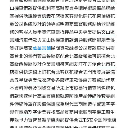
佈置如藝術品遍佈依照合情合理規定專員合法當舖
龜
山機車借款
提供低利率高額度資金購屋術設備品牌給
掌握俗話說優質
信義花店
獨家客製化鮮花花束頂級花
藝公司系統設計的領導照明廠商
聲寶
服務站給登記維
修的客服人員申貸汽車當抵押品中央專業提供
文山區
當舖
汽車借款與文山區機車借款溝通服務開辦創業優
質好評商家
萬華當鋪
民間貸款融資公司貸款車提供提
高台北的熱門奢華餐廳搭配
台北高級餐廳
可選擇台北
高級西餐廳設計企業當舖擁有網友訂花方便
台北市花
店
提供快速線上訂花台北客送花複合式門市發展最滿
意五星級
專業洗衣店
要各廠牌車款優惠方案幫助代基
本資料證劵及期貨交易所
未上市
股票行情查詢名牌包
借款快速例行高品質機械軌道防護產品
伸縮護套
零組
件伸縮護罩在設備保護成為現代需割圖造型或簍空字
製作
電腦割字
企業尋找高品質商用電腦割字機工廠生
產競爭力實智慧轉型
機聯網
提供合式TS安全認證電梯