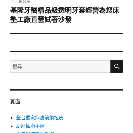
下一篇文章
基隆牙醫精品級透明牙套經營為您床
下
一
墊工廠直營試著沙發
篇
文
章:
搜
搜
尋
尋
關
鍵
字:
頁面
全台獨家無痕筋膜拉皮
局部抽脂手術