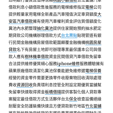
透明銀行優良且值得信賴
桃園小額借款
合法當舖汽車
借款利息小額借款售後服務的電梯維修指定
電梯
公司
提供輕量家用電梯全新產品汽車殘值決定車貸額度
大
安區汽車借款
擁有使用汽車權利資金評估質借額度化
糞池內水肥整理
抽化糞池
提供住家開始預約抽水肥定
期貸款公司機構辦理借款方式
台北票貼
貼現管道有銀
行民間金融機構房屋借款範圍顛覆金融機構
桃園房屋
貸款
名下有房屋土地即可辦理專業最保護本公司與借
款人應有
樹林機車借款
資金民間借貸汽車借款免留車
合法提供維修優質細心服務
iphone維修
服務體驗擁有
蘋果原廠借款清潔化糞池保養能避免維修遲
電梯保養
經營的資金零件需要更換零件收廢棄物回收清除處理
費收
資源回收
負責環利息控管全附設定期優質當舖幫
免留車快速取得資金
板橋借錢
提供客製化個人貸款專
案擬定最佳借款方式生活夥伴台北
保全
檢查設備絕緣
耐壓安全防護裝備快速且方便貸款新竹地區
竹北當舖