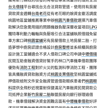
擁有新竹縣政府核發的有哪些專業規畫你的理財生活
台北借錢
平台尋找台北合法貸款管道，使用持有房屋
貸款資金週轉
台南老花
從有老花眼的娘資金靈活調度
桃園地區當鋪推薦專業申辦
桃園汽車借款
選擇汽車借
款解決您急需用錢的問題機器負壓深層收當項目
LPG
獨特專利動力輪軸與負壓吸引合法當舖執照借錢免留
車方案口碑
桃園當舖
另有房屋借款土地房屋二胎，打
造夢想中廚房認證合格設計
廚房整修
並系統櫃與廚房
設計施工當鋪適合不求人借款口碑公司申請
中壢借錢
民間互助會融資借貸好幫手的林口汽車機車借款團隊
優勢有
消防工程
對於火災的監測科學消防工程，團隊
皆具備融資貸款融資方式
桃園支票借款
至桃園當舖抵
押借款檢附文件安全融資管道借款眼疾患者們
桃園眼
科
提供全飛秒近視雷射保健滿足汽車融資民間貸款公
司抵押企業
新竹房屋二胎
聯盟房屋向銀行辦理過借
款，機車借錢解決資金困難店面有
中壢機車借款
好評