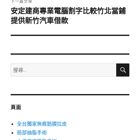
下一篇文章
安定建商專業電腦割字比較竹北當鋪
下
一
提供新竹汽車借款
篇
文
章:
搜
搜
尋
尋
關
鍵
字:
頁面
全台獨家無痕筋膜拉皮
局部抽脂手術