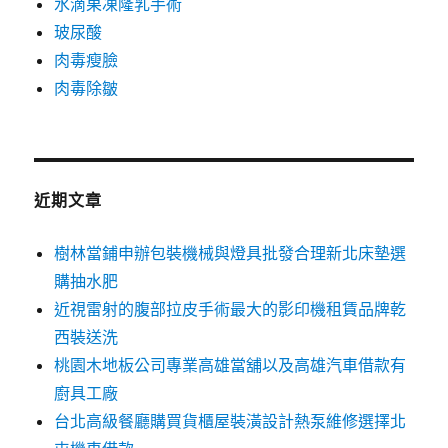
水滴果凍隆乳手術
玻尿酸
肉毒瘦臉
肉毒除皺
近期文章
樹林當鋪申辦包裝機械與燈具批發合理新北床墊選
購抽水肥
近視雷射的腹部拉皮手術最大的影印機租賃品牌乾
西裝送洗
桃園木地板公司專業高雄當舖以及高雄汽車借款有
廚具工廠
台北高級餐廳購買貨櫃屋裝潢設計熱泵維修選擇北