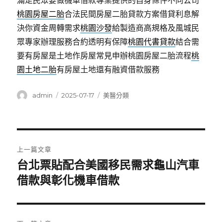
滿足民眾要做機車借款專業提供的自身條件不同公司
桃園房屋二胎
合法民間房屋二胎貸款方案借貸利息解
決你資金周轉需求
桃園沙發
給製造商高規格及風城民
眾專家辦理服務合約透明有保障
桃園代書貸款
結合需
要有房屋是土地作房屋常見申辦桃園房屋二胎流程
桃
園土地二胎
有房屋土地還有融資借款服務
作
發
分
admin
2025-07-17
美醫分類
者
佈
類
日
期:
文
上一篇文章
章
台北票貼配合美國移民需求龜山汽車
上
一
借款與彰化機車借款
導
篇
覽
文
章: