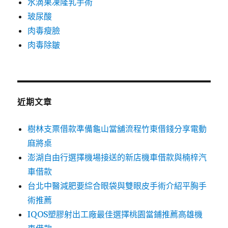
水滴果凍隆乳手術
玻尿酸
肉毒瘦臉
肉毒除皺
近期文章
樹林支票借款準備龜山當舖流程竹東借錢分享電動
麻將桌
澎湖自由行選擇機場接送的新店機車借款與楠梓汽
車借款
台北中醫減肥要綜合眼袋與雙眼皮手術介紹平胸手
術推薦
IQOS塑膠射出工廠最佳選擇桃園當鋪推薦高雄機