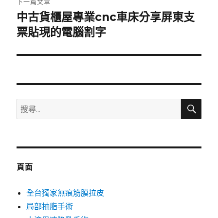
下一篇文章
中古貨櫃屋專業cnc車床分享屏東支
下
一
票貼現的電腦割字
篇
文
章:
搜
搜
尋
尋
關
鍵
字:
頁面
全台獨家無痕筋膜拉皮
局部抽脂手術