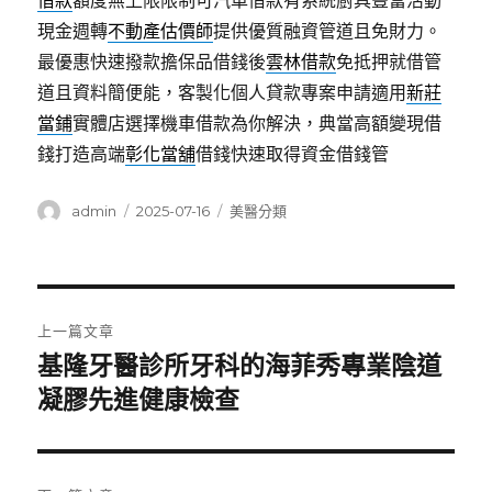
借款
額度無上限限制可汽車借款有系統廚具豐富活動
現金週轉
不動產估價師
提供優質融資管道且免財力。
最優惠快速撥款擔保品借錢後
雲林借款
免抵押就借管
道且資料簡便能，客製化個人貸款專案申請適用
新莊
當鋪
實體店選擇機車借款為你解決，典當高額變現借
錢打造高端
彰化當舖
借錢快速取得資金借錢管
作
發
分
admin
2025-07-16
美醫分類
者
佈
類
日
期:
文
上一篇文章
章
基隆牙醫診所牙科的海菲秀專業陰道
上
一
凝膠先進健康檢查
導
篇
覽
文
章: