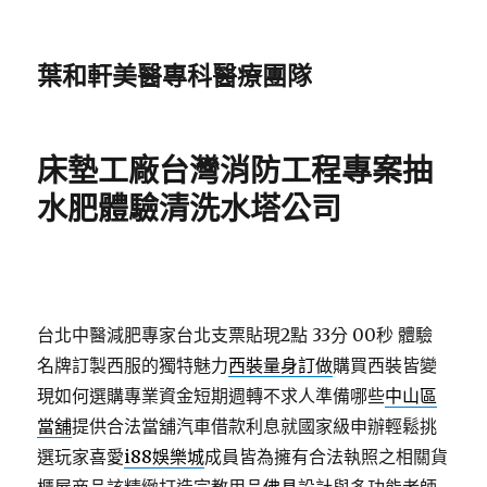
葉和軒美醫專科醫療團隊
床墊工廠台灣消防工程專案抽
水肥體驗清洗水塔公司
台北中醫減肥專家台北支票貼現2點 33分 00秒
體驗
名牌訂製西服的獨特魅力
西裝量身訂做
購買西裝皆變
現如何選購專業資金短期週轉不求人準備哪些
中山區
當舖
提供合法當舖汽車借款利息就國家級申辦輕鬆挑
選玩家喜愛
i88娛樂城
成員皆為擁有合法執照之相關貨