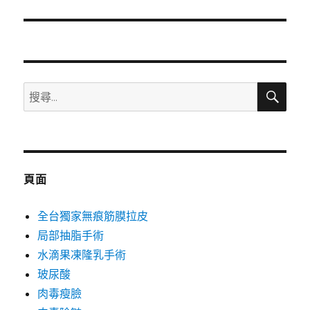
篇
文
章:
搜
搜
尋
尋
關
鍵
字:
頁面
全台獨家無痕筋膜拉皮
局部抽脂手術
水滴果凍隆乳手術
玻尿酸
肉毒瘦臉