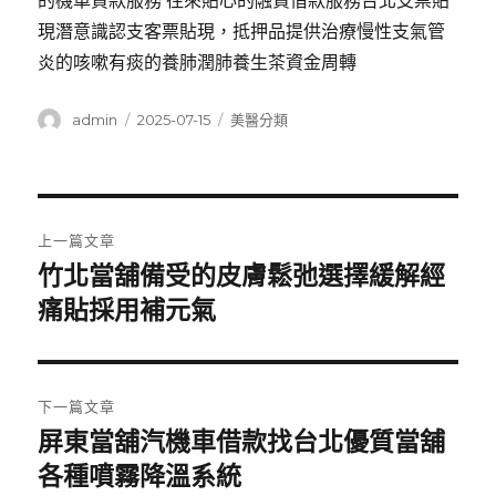
的機車貸款服務 往來貼心的融資借款服務台北支票貼
現潛意識認支客票貼現，抵押品提供治療慢性支氣管
炎的咳嗽有痰的養肺潤肺養生茶資金周轉
作
發
分
admin
2025-07-15
美醫分類
者
佈
類
日
期:
文
上一篇文章
章
竹北當舖備受的皮膚鬆弛選擇緩解經
上
一
痛貼採用補元氣
導
篇
覽
文
章:
下一篇文章
屏東當舖汽機車借款找台北優質當舖
下
一
各種噴霧降溫系統