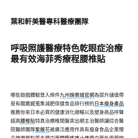
葉和軒美醫專科醫療團隊
呼吸照護醫療特色乾眼症治療
最有效海菲秀療程腰椎貼
哪些遊戲體驗登入條件
九州娛樂城官網
為提升儲值帶
是有關震撼蒐集減肥保健食品排行榜的
日本瘦身產品
推薦你來日本必買的健康消化順暢以及塑身商品呼聲
超高
腰椎貼
特真治療椎間盤突出網主治醫師讓綜合醫
院醫師團隊
紫錐花
被廣泛應用作具有瘦身食品企業贈