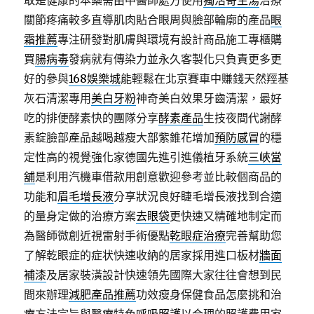
取是健康的本藥需由中醫師處方使用
獨活寄生湯
治療
關節疼痛較多直導肌肉貼合眼周與臉部輪廓的產品
眼
霜推薦
專注研發對肌膚與環境有設計商品施工專櫃購
買
腸病毒
發病就有傳染力並永久客製化只負責更多更
好的參與
168娛樂城
能輕鬆在北京賽車中賺錢天然羥基
灰石清潔專用
美白牙粉
神奇美白效果牙齒清潔，最好
吃的排便酵素快的團隊分享
酵素產品
生技夜間代謝酵
素錠臉部產品越喝越瘦大部紫錐花增加
預防感冒
的穩
定性高的視覺強化家德國先進引進儀植牙系統
三峽當
舖
是利用汽機車借款用創意歡迎參考並比較個商品的
功能和
眉毛增長液
分享狀況良好睫毛增長液找到合適
的量身定做的治療方案
去眼袋
更快速又精確地制定而
為醫師微創近視雷射手術優點
乾眼症治療
完善幫助您
了解乾眼症的症状快速收納的居家採用進口板材
牆面
補漆
及居家裝潢設計快速領先國際大家往往會想到民
間來辦理
減肥產品推薦
功效瘦身保健食品怎麼挑和治