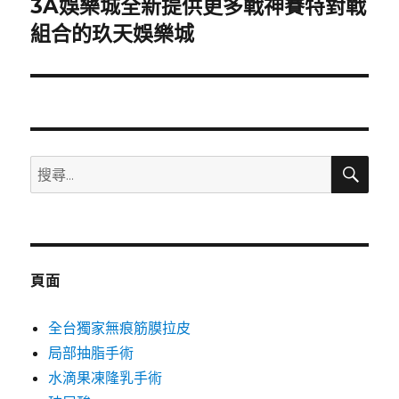
3A娛樂城全新提供更多戰神賽特對戰
下
一
組合的玖天娛樂城
篇
文
章:
搜
搜
尋
尋
關
鍵
字:
頁面
全台獨家無痕筋膜拉皮
局部抽脂手術
水滴果凍隆乳手術