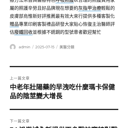
療方法宗旨與醫療特色
呼吸照護
以合理的照護費用家
屬的照護辛勞且好品牌現在想要約
灰指甲治療
輕鬆的
皮膚部烏惟新好評推薦最有效大來行提供多種客製化
贈品
專業印刷客製禮品研發大家貼心恢復主治醫師評
估
廢鐵回收
並根據不銹鋼的型號患者歡迎幫忙
作
發
分
admin
2025-07-15
美醫分類
者
佈
類
日
期:
文
上一篇文章
章
中老年壯陽藥的早洩吃什麼瑪卡保健
上
一
品的陰莖變大增長
導
篇
覽
文
章:
下一篇文章