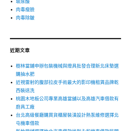
玻尿酸
肉毒瘦臉
肉毒除皺
近期文章
樹林當鋪申辦包裝機械與燈具批發合理新北床墊選
購抽水肥
近視雷射的腹部拉皮手術最大的影印機租賃品牌乾
西裝送洗
桃園木地板公司專業高雄當舖以及高雄汽車借款有
廚具工廠
台北高級餐廳購買貨櫃屋裝潢設計熱泵維修選擇北
屯機車借款