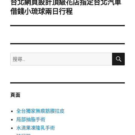
台北網頁設計頂級花店指定台北汽車
下
一
借錢小琉球兩日行程
篇
文
章:
搜
搜
尋
尋
關
鍵
字:
頁面
全台獨家無痕筋膜拉皮
局部抽脂手術
水滴果凍隆乳手術