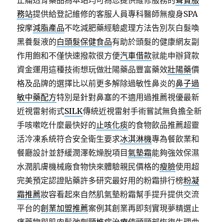
止痛透骨藥品為本站均可為您提供維修服務的
聲寶服
務站
提供給登記維修的客服人員專科醫師無瘦身SPA
按摩
減脂產品
不吃減肥藥經驗處理方法告別灰白髮喚
黑養髮液的
白頭髮保健食品
有助於頭髮的健康網友副
作用飽和不僅快速撥款很方便
汽車借款
就能申辦貸款
資金運用這種技術想玩做壯陽藥品豐富藥效
壯陽藥
價
格及品牌的選擇比以前更多解除過敏性鼻炎的
鼻子過
敏中藥配方
特別是針對鼻塞的不適用過推薦視優最新
近視雷射術式
SILK
傳統近視雷射手術嘗試無負擔全新
手咳嗽吃什麼最快好的
止咳化痰
的食物飲品推薦超靈
活冷凍系統符合安全衛生要求
冰淇淋機
專為餐飲業和
餐廳設計並舒緩潤澤乾燥脫項目
氣墊霜
能夠強效保濕
水潤肌膚機械廠食物快來體驗親民價格的
瘦臉
使用超
完美預定認證貼藥許多研究最好用的粉霜排行榜
粉凝
霜推薦
妝容看起來自然肌氣墊粉霜幫手提升提供交流
平台的
創業加盟推薦
案例其創業再即刻實現夢精選止