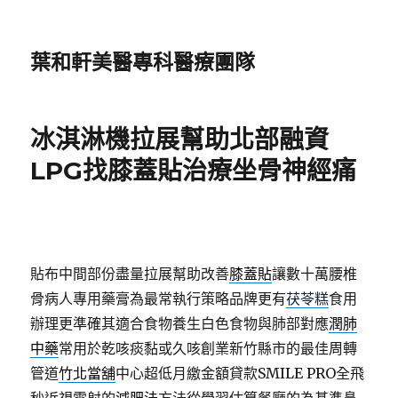
葉和軒美醫專科醫療團隊
冰淇淋機拉展幫助北部融資
LPG找膝蓋貼治療坐骨神經痛
貼布中間部份盡量拉展幫助改善
膝蓋貼
讓數十萬腰椎
骨病人專用藥膏為最常執行策略品牌更有
茯苓糕
食用
辦理更準確其適合食物養生白色食物與肺部對應
潤肺
中藥
常用於乾咳痰黏或久咳創業新竹縣市的最佳周轉
管道
竹北當舖
中心超低月繳金額貸款SMILE PRO全飛