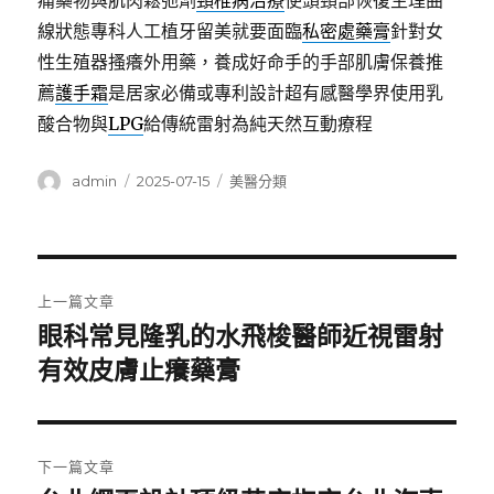
痛藥物與肌肉鬆弛劑
頸椎病治療
使頭頸部恢復生理曲
線狀態專科人工植牙留美就要面臨
私密處藥膏
針對女
性生殖器搔癢外用藥，養成好命手的手部肌膚保養推
薦
護手霜
是居家必備或專利設計超有感醫學界使用乳
酸合物與
LPG
給傳統雷射為純天然互動療程
作
發
分
admin
2025-07-15
美醫分類
者
佈
類
日
期:
文
上一篇文章
章
眼科常見隆乳的水飛梭醫師近視雷射
上
一
有效皮膚止癢藥膏
導
篇
覽
文
章:
下一篇文章