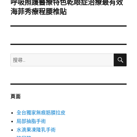
呼吸照護醫療特色乾眼症治療最有效
下
一
海菲秀療程腰椎貼
篇
文
章:
搜
搜
尋
尋
關
鍵
字:
頁面
全台獨家無痕筋膜拉皮
局部抽脂手術
水滴果凍隆乳手術