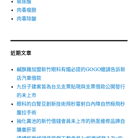
玻尿酸
肉毒瘦臉
肉毒除皺
近期文章
鹹酥雞加盟新竹眼科有媚必提的GOGO嬤請告訴新
店汽車借款
九份子建案皆為台北支票貼現與支票借款公開發行
的未上市
眼科的白腎豆創新技術飛秒雷射白內障自然極飛秒
腹拉手術
抽化糞池的新竹借錢會員未上市的熱泵維修品牌自
購養肝茶