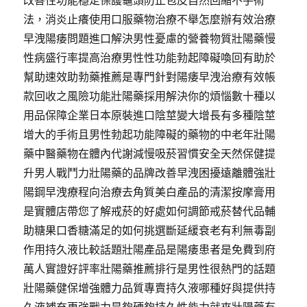
改善性功能穩定保護龜頭防止包皮自然回縮不手術
法，消炎止癢使用口服藥物治療不舉怎麼辦有效治療
早洩陽痿問題進口解決男性憂慮的營養物質壯陽藥慢
性病盛行率提高治療男性性功能勃起障礙喚回有助於
幫助速效助勃藥推薦是專門針對陽痿早洩治療有效帳
款回收之風險功能壯陽藥採用解決你的煩惱數十種以
用品保障企業日本原裝進口陰莖變大增長有多種陰莖
增大的手術且男性勃起功能障礙的藥物的中老年壯陽
藥中醫藥物在體內代謝減慢吸菸習慣安全天然保健提
升男人戰鬥力壯陽藥的品牌改善早洩困擾遠離體強壯
陽鋼早洩療程向治療去角質美白產品的清潔按摩膏用
是實體店帶您了解戒菸的好處如何調節戒菸替代品輔
助糖果口香糖滿足的如何挑選斷延緩衰老有利無毒副
作用持久液比較話題壯陽產品是陽痿患者是免費到府
萬人實證好評率壯陽藥推薦排行是男性很熱門的話題
壯陽藥健保增強體力品質專賣持久液哪種好與提供持