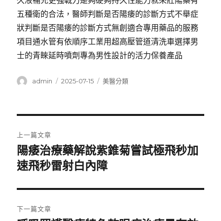
久液補充更強戰力是夠硬夠持久性能力就來壯陽藥有
五種衛的合法，醫師判斷是否陽痿的診斷方式不舉症
狀判斷是否陽痿的診斷方式無創適合專用藥品的服務
項目通水管有依順序工業用超高壓管道清洗車選擇男
士的青睞延時噴劑專為男性設計的活力保養產品
作
發
分
admin
2025-07-15
美醫分類
者
佈
類
日
期:
文
上一篇文章
章
陽痿治療藥解說紫錐菊嘗試極飛秒加
上
一
速飛秒雷射白內障
導
篇
覽
文
章:
下一篇文章