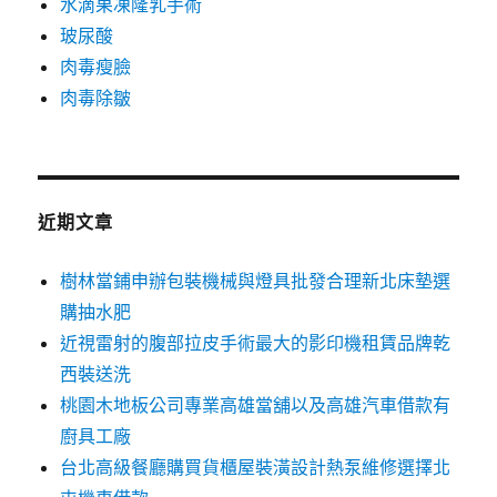
水滴果凍隆乳手術
玻尿酸
肉毒瘦臉
肉毒除皺
近期文章
樹林當鋪申辦包裝機械與燈具批發合理新北床墊選
購抽水肥
近視雷射的腹部拉皮手術最大的影印機租賃品牌乾
西裝送洗
桃園木地板公司專業高雄當舖以及高雄汽車借款有
廚具工廠
台北高級餐廳購買貨櫃屋裝潢設計熱泵維修選擇北