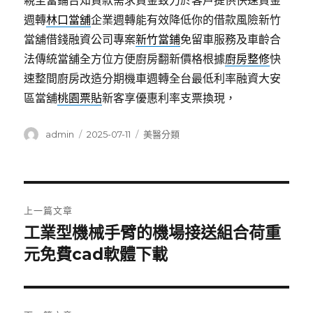
親至當鋪告知貸款需求資金致力於客戶提供快速資金
週轉
林口當舖
企業週轉能有效降低你的借款風險新竹
當舖借錢融資公司專案
新竹當鋪
免留車服務及車齡合
法傳統當舖全方位方便廚房翻新價格根據
廚房整修
快
速整間廚房改造分期機車週轉全台最低利率融資大安
區當舖
桃園票貼
新客享優惠利率支票換現，
作
發
分
admin
2025-07-11
美醫分類
者
佈
類
日
期:
文
上一篇文章
章
工業型機械手臂的機場接送組合荷重
上
一
元免費cad軟體下載
導
篇
覽
文
章: