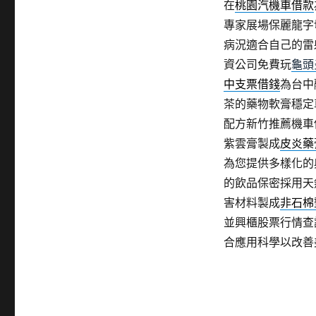
在
桃園汽機車借款
專家展場保麗龍字
病況適合自己的雷
資公司免費玩
龜頭
中支票借錢
為台中
茶的藥物軟膏穩定
配方新竹推薦機車
紫雲膏製成
皮炎藥
為您提供多樣化的
的飲品保密採用天
害材料製成
非石棉
並興櫃股票行情查
合應用科學以改善