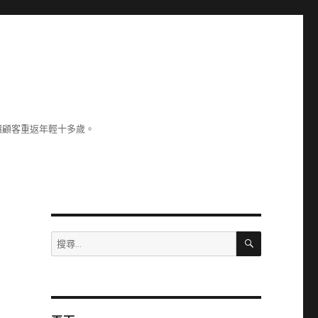
讓顧客重返年輕十多歲。
搜
搜
尋
尋
關
鍵
字: