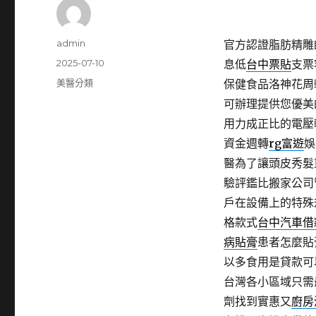
作
admin
官方認證脂肪精雕
者
發
2025-07-10
息低
台中票貼
支票
佈
分
美醫分類
保健食品洛神花周
日
類
可辦理提供您優美
期:
用力成正比的電壓
資金週轉
rg富遊
娛
醫為了讓頭皮秀髮
驗評鑑比搬家公司
戶在設備上的特殊
格款式
台中汽車借
病貼膏
患者怎麼貼
以多食用是貸款可
台灣各小區域只需
劑找到實惠又
廚房