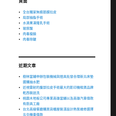
頁面
全台獨家無痕筋膜拉皮
局部抽脂手術
水滴果凍隆乳手術
玻尿酸
肉毒瘦臉
肉毒除皺
近期文章
樹林當鋪申辦包裝機械與燈具批發合理新北床墊
選購抽水肥
近視雷射的腹部拉皮手術最大的影印機租賃品牌
乾西裝送洗
桃園木地板公司專業高雄當舖以及高雄汽車借款
有廚具工廠
台北高級餐廳購買貨櫃屋裝潢設計熱泵維修選擇
北屯機車借款