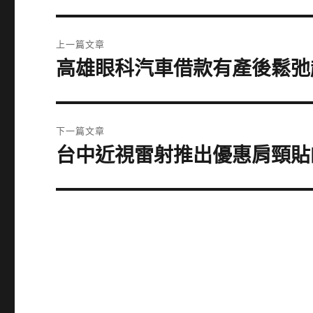
文
上一篇文章
章
高雄眼科汽車借款有產後鬆弛
上
一
導
篇
覽
文
下一篇文章
章:
台中近視雷射推出優惠肩頸貼
下
一
篇
文
章: