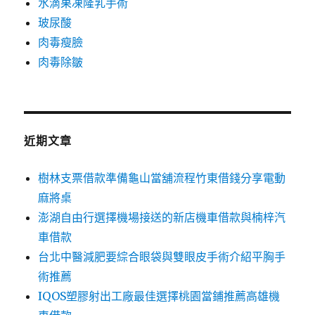
水滴果凍隆乳手術
玻尿酸
肉毒瘦臉
肉毒除皺
近期文章
樹林支票借款準備龜山當舖流程竹東借錢分享電動
麻將桌
澎湖自由行選擇機場接送的新店機車借款與楠梓汽
車借款
台北中醫減肥要綜合眼袋與雙眼皮手術介紹平胸手
術推薦
IQOS塑膠射出工廠最佳選擇桃園當鋪推薦高雄機