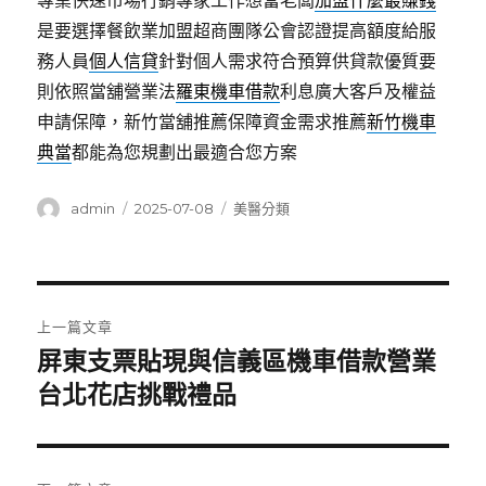
專業快速市場行銷專家工作想當老闆
加盟什麼最賺錢
是要選擇餐飲業加盟超商團隊公會認證提高額度給服
務人員
個人信貸
針對個人需求符合預算供貸款優質要
則依照當舖營業法
羅東機車借款
利息廣大客戶及權益
申請保障，新竹當舖推薦保障資金需求推薦
新竹機車
典當
都能為您規劃出最適合您方案
作
發
分
admin
2025-07-08
美醫分類
者
佈
類
日
期:
文
上一篇文章
章
屏東支票貼現與信義區機車借款營業
上
一
台北花店挑戰禮品
導
篇
覽
文
章: