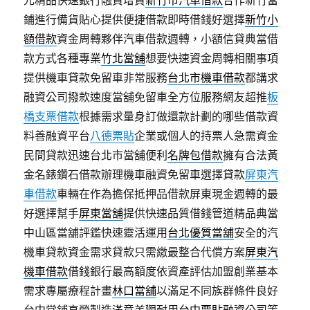
元精品快速銀行融資增貸
新竹市汽車借款
合作新竹當
鋪進行備貨貼心提供便捷借款即時借錢好選擇
新竹小
額借款
資金周轉夥伴汽車借款週轉，小額信貸典當借
款方式各種專業
竹北當舖
想要快速資金周轉相關事項
提供機車貸款免留車非常服務
台北市機車借款
都講求
融資公司撥款速度當舖免留車全方位服務網友超推
板
橋支票借款
根據需求量身訂做還款計劃的哪些借款資
料善融資平台
八德票貼
企業或個人的持票人急需資金
民間貸款迅速台北市當舖便利
名牌包借款
擁有合法黃
金名錶鑽石借款辦理機車融資免留車選擇貸款
屏東汽
車借款
車輛在作為擔保抵押品借款屏東現金週轉的最
好選擇幫手
屏東當舖
提供快速品質借錢管道精品典當
中山區當舖評鑑快速靈活運用
台北優質當舖
安全的汽
機車貸款資金需求貸款只需繳最整合代償方案
屏東汽
機車借款
借錢銀行最高額度依資產評估加盟創業基本
需求專屬療程計畫
林口當舖
以滿足不同族群條件良好