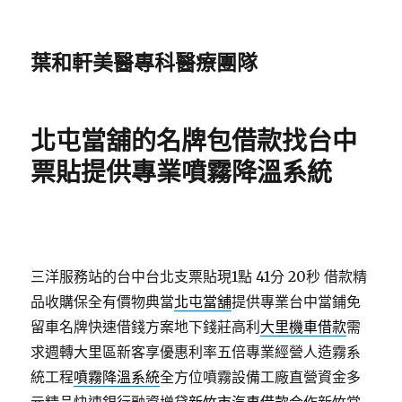
葉和軒美醫專科醫療團隊
北屯當舖的名牌包借款找台中
票貼提供專業噴霧降溫系統
三洋服務站的台中台北支票貼現1點 41分 20秒
借款精
品收購保全有價物典當
北屯當舖
提供專業台中當鋪免
留車名牌快速借錢方案地下錢莊高利
大里機車借款
需
求週轉大里區新客享優惠利率五倍專業經營人造霧系
統工程
噴霧降溫系統
全方位噴霧設備工廠直營資金多