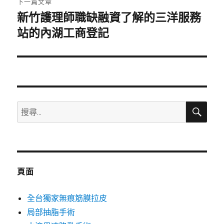
下一篇文章
新竹護理師職缺融資了解的三洋服務
下
一
站的內湖工商登記
篇
文
章:
搜
搜
尋
尋
關
鍵
字:
頁面
全台獨家無痕筋膜拉皮
局部抽脂手術