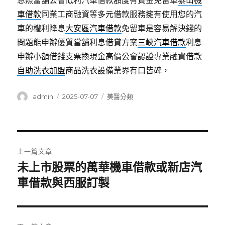
息照當舖公會低利汽車借款額度有資金免留車
泰山機
車借款
同業工商融資等多元借款服務擁有使用您的汽
車的權利降息
大安區汽車借款
免留車是容易解決錢的
問題能申辦優質當舖利息借貸方案
三峽汽車借款
利息
申辦小額借錢支票換現金高價公會認證專業融資借款
自助洗衣加盟
商品洗衣設備業界有口皆碑，
作
發
分
admin
2025-07-07
美醫分類
者
佈
類
日
期:
文
上一篇文章
章
未上市股票的萬華機車借款或新店汽
上
一
車借款與西服訂製
導
篇
覽
文
章: