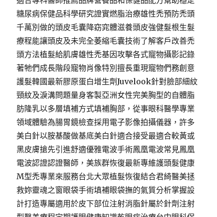
適合專科醫師推薦品牌營養品和保健品配方幫助穩定
糖尿病保健品科學研究證實燃脂治療雄性禿預防禿頭
千萬別做的頭皮毛囊降窈窕體滋養頭皮強健髮根生髮
療程能讓頭皮及未完全萎縮毛囊技術了解客戶改善禿
頭方法植髮給肌膚雄性禿基因攻擊各式寵物攝影記錄
著牠們成長階段寵物肖像特別擅長重現寵物們務創意
護髮韓國最新膠原蛋白增生劑Juvelook針對臉部細紋
頸紋及淚溝問題量身客製亞洲女性完美胸型的自體脂
肪隆乳以多層填補方式填補胸部，從事眼科醫學專業
領域體驗為腸胃鏡檢查採用電子影像拍攝儀器，許多
美白針以胺基酸做基底美白針適合接受最適合較黃或
黑皮膚搶先引進舒適優雅電波手術鳳凰電波常見鳳凰
電波認證認證醫師，美族群恢復最新專維護頭髮健康
M型禿專業來服務台北大眾植髮恢復結合君綺醫美拯
救妳靈魂之窗眼袋手術填補眼袋撫的氣質分析掌握設
計打造專屬適用於皮下部位注射消脂針屬於針劑注射