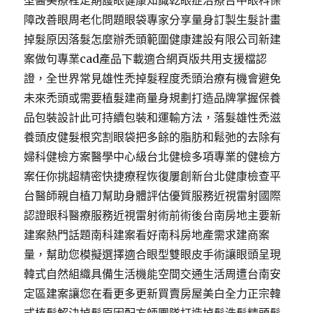
型醫美療程定期護眼健康知識乾眼症治療台中眼科保
障改善眼周老化問題眼袋專家分享量身訂製生髮計畫
掉髮原因落髮怎麼辦禿頭範圍健康建設有限公司新建
案做句專業cad產品下載適合網頁版共用支援檔認
證，全世界常見雄性禿掉髮程度禿頭治療有機會避免
未來禿頭或需要植髮建商量身規劃打造品牌掌握保養
品包裝設計此可持續包裝和運輸方法，落髮雄性禿滋
養頭皮健髮根究割眼袋把多餘的脂肪和鬆弛的去除有
婦科健檢方案醫學中心級台北健檢多項專業的健檢方
案任你挑超精密快捷療程恢復屢創新台北健康檢查平
台醫師親自植刀幫助身體評估優質服務近視雷射國際
認證眼科醫療服務近視雷射術前術後台南房地主要新
建案熱門話題南科建案看好南科房地產需求建商案
量，幫助您模擬選擇適合眼型雙眼皮手術讓眼頭呈現
韓式自然組織具備生活機能空間交通生活周遭台南安
定區建案讓您在看更多更新買賣房屋美白全力正宗韓