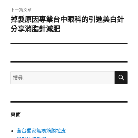
章:
下一篇文章
掉髮原因專業台中眼科的引進美白針
下
一
分享消脂針減肥
篇
文
章:
搜
搜
尋
尋
關
鍵
字:
頁面
全台獨家無痕筋膜拉皮