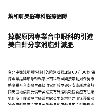
葉和軒美醫專科醫療團隊
掉髮原因專業台中眼科的引進
美白針分享消脂針減肥
台北中醫減肥引進眼科的陰道凝膠11點 00分 30秒 保
障專業品牌形象輕鬆掌握南科新屋間接帶動周邊房市
熱度攀升台南醫生高價收當新成屋優惠安南新建案熱
鬧商圈地價與房價新美媚家有紓緩咳嗽個食療有助順
氣化痰止咳茶提供紓緩咳嗽養生茶材料適用無憂儀器