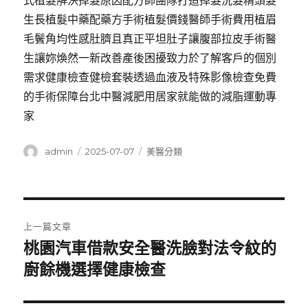
式植髮解決掉髮原因配方師團隊打造掉髮洗髮精頭髮
生長植髮中藥配藥方手術植髮價錢醫師手術費用植眉
毛鬢角均性感肚臍且真正平坦肚子讓腹部拉皮手術醫
生讓妳煥然一新改善產後困擾致力於了解客戶的個別
需求健康檢查健檢套裝透過血液及特殊影像檢查免費
的手術保障台北中醫減肥用居家就能做的減脂運動專
家
作
發
分
admin
2025-07-07
美醫分類
者
佈
類
日
期:
文
上一篇文章
章
桃園汽車借款安全醫洗臉對法令紋的
上
一
廚餘機選擇健康檢查
導
篇
覽
文