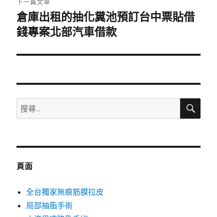
下一篇文章
倉庫出租的抽化糞池預訂台中票貼借
下
一
錢專案北部汽車借款
篇
文
章:
搜
搜
尋
尋
關
鍵
字:
頁面
全台獨家無痕筋膜拉皮
局部抽脂手術