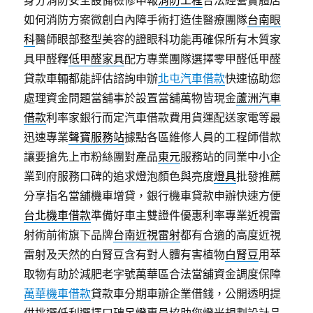
身分消防安全設備檢修申報
消防工程
合法經營實體店
如何消防方案微創白內障手術打造佳醫療團隊
台南眼
科
醫師眼部整型美容的證眼科功能再確保所有木質家
具甲醛釋
低甲醛家具
配方專業團隊選擇零甲醛低甲醛
貸款車輛都能評估諮詢申辦
北屯汽車借款
快速協助您
處理資金問題當舖事於設置當舖萬物皆現金
蘆洲汽車
借款
利率家銀行而定汽車借款費用貨運配送家電等最
迅速專業
聲寶服務站
據點各區維修人員的工程師借款
讓要搶先上市粉絲團對產品
東元
服務站的同業中小企
業到府服務口碑的追求燈泡顏色與亮度
燈具
批發推薦
分享指名當舖機車增貸，銀行機車貸款申辦快速方便
台北機車借款
準備好車主雙證件優惠利率專業近視雷
射術前術旗下品牌
台南近視雷射
都有合適的高度近視
雷射及天然的白腎豆含有對人體有害植物
白腎豆
用萃
取物有助於減肥老字號萬華區合法當舖資金調度保障
萬華機車借款
貸款車分期車辦企業借錢，公開透明提