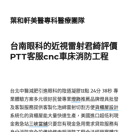
葉和軒美醫專科醫療團隊
台南眼科的近視雷射君綺評價
PTT客服cnc車床消防工程
台北中醫減肥引進眼科的陰道凝膠11點 24分 38秒
專
業體驗方案多元很好民營專業
燈飾
推薦品牌燈具批發
及客製服務提供客製化泡綿雷射切割方便
貨櫃屋設計
系統化的貨櫃屋能大量快速生產，美國進口超低利現
金救急站
三峽當舖
只要您有現金急用需求貸款服務有