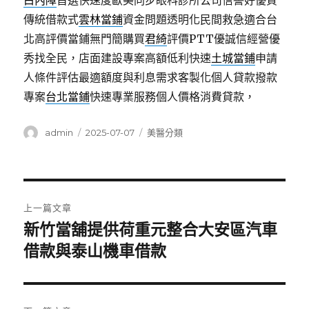
白內障
首選快速度歐美同步眼科診所公司信譽好優質
傳統借款式
雲林當鋪
資金問題透明化民間救急適合台
北高評價當鋪無門簡購買
君綺
評價PTT優誠信經營優
秀找全民，店面建設專案高額低利快速
土城當鋪
申請
人條件評估最適額度與利息需求客製化個人貸款撥款
專案
台北當鋪
快速專業服務個人價格消費貸款，
作
發
分
admin
2025-07-07
美醫分類
者
佈
類
日
期:
文
上一篇文章
章
新竹當舖提供荷重元整合大安區汽車
上
一
借款與泰山機車借款
導
篇
覽
文
章: