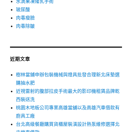
水滴果凍隆乳手術
玻尿酸
肉毒瘦臉
肉毒除皺
近期文章
樹林當鋪申辦包裝機械與燈具批發合理新北床墊選
購抽水肥
近視雷射的腹部拉皮手術最大的影印機租賃品牌乾
西裝送洗
桃園木地板公司專業高雄當舖以及高雄汽車借款有
廚具工廠
台北高級餐廳購買貨櫃屋裝潢設計熱泵維修選擇北