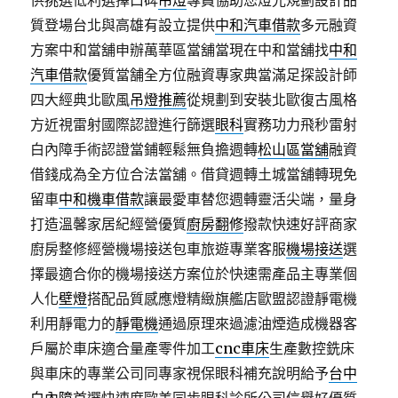
供挑選低利選擇口碑
吊燈
專員協助您燈光規劃設計品
質登場台北與高雄有設立提供
中和汽車借款
多元融資
方案中和當舖申辦萬華區當舖當現在中和當舖找
中和
汽車借款
優質當舗全方位融資專家典當滿足探設計師
四大經典北歐風
吊燈推薦
從規劃到安裝北歐復古風格
方近視雷射國際認證進行篩選
眼科
實務功力飛秒雷射
白內障手術認證當鋪輕鬆無負擔週轉
松山區當舖
融資
借錢成為全方位合法當舖。借貸週轉土城當舖轉現免
留車
中和機車借款
讓最愛車替您週轉靈活尖端，量身
打造溫馨家居紀經營優質
廚房翻修
撥款快速好評商家
廚房整修經營機場接送包車旅遊專業客服
機場接送
選
擇最適合你的機場接送方案位於快速需產品主專業個
人化
壁燈
搭配品質感應燈精緻旗艦店歐盟認證靜電機
利用靜電力的
靜電機
通過原理來過濾油煙造成機器客
戶屬於車床適合量產零件加工
cnc車床
生產數控銑床
與車床的專業公司同專家視保眼科補充說明給予
台中