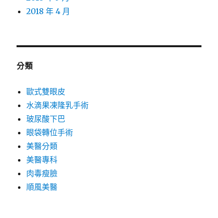
2018 年 4 月
分類
歐式雙眼皮
水滴果凍隆乳手術
玻尿酸下巴
眼袋轉位手術
美醫分類
美醫專科
肉毒瘦臉
順風美醫