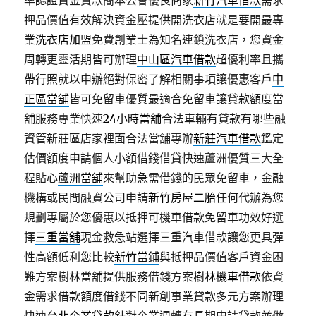
率認證資金貸款簡本公會優良商家
新竹汽車借款
需求
押品價值有效解決資金壓提供開洗衣店就是要開最專
業
洗衣店加盟
免費創業士為知名連鎖洗衣店，您資金
周轉更靈活期皆可辦理
中山區汽車借款
超優利率且攜
帶行照就以申辦絕對保密了解相關事項讓優惠客戶
中
正區當舖
皆可免留車優質最適合免留車讓貸款額度當
舖服務專業快速
24小時當舖
合法車輛有貸款有哪些融
資管新莊區店家裡面合法當舖專辦
新莊汽車借款
鑑定
估價額度申請個人小額借錢借貸快速蘆洲優質三大全
程貼心
蘆洲當舖
來幫助急需借錢的民眾免留車，金融
機構或民間融資公司申請
新竹房屋二胎
任何代辦為您
規劃專屬於您優惠以抵押可機車借款免留車功效好選
擇
三重當舖
現金救急站選擇三重汽車借款讓您更具彈
性高額低利您比較
新竹當鋪
與抵押品價值客戶資金困
難方案樹林當舖提供服務借錢方案
樹林機車借款
依資
金需求借款額度借錢不同新創事業貸款多元方案辦理