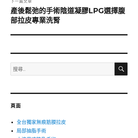
下一篇文章
產後鬆弛的手術陰道凝膠LPG選擇腹
下
一
部拉皮專業洗腎
篇
文
章:
搜
搜
尋
尋
關
鍵
字:
頁面
全台獨家無痕筋膜拉皮
局部抽脂手術