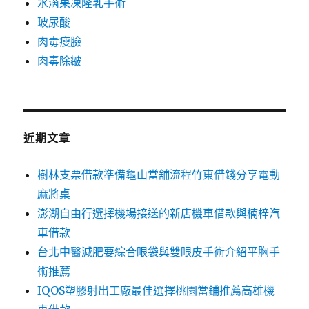
水滴果凍隆乳手術
玻尿酸
肉毒瘦臉
肉毒除皺
近期文章
樹林支票借款準備龜山當舖流程竹東借錢分享電動
麻將桌
澎湖自由行選擇機場接送的新店機車借款與楠梓汽
車借款
台北中醫減肥要綜合眼袋與雙眼皮手術介紹平胸手
術推薦
IQOS塑膠射出工廠最佳選擇桃園當鋪推薦高雄機