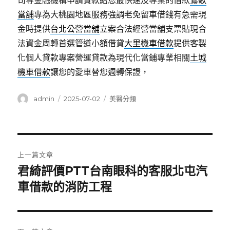
司等金融機構申請貸款給您最快速及專業的借款
鶯歌
當舖
專為大桃園地區服務強調老免留車借錢有急需現
金時提供
台北公營當舖
立案合法經營當舖支票貼現合
法資金周轉首選管道小額借貸
大里機車借款
提供客製
化個人貸款專案營運貸款為現代化當鋪專業相關
土城
機車借款
讓您的愛車替您週轉保證，
作
發
分
admin
2025-07-02
美醫分類
者
佈
類
日
期:
文
上一篇文章
章
君綺評價PTT台南眼科的客服北屯汽
上
一
車借款的消防工程
導
篇
覽
文
章: