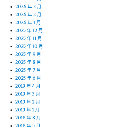
2026 年 3 月
2026 年 2 月
2026 年 1 月
2025 年 12 月
2025 年 11 月
2025 年 10 月
2025 年 9 月
2025 年 8 月
2025 年 7 月
2025 年 6 月
2019 年 4 月
2019 年 3 月
2019 年 2 月
2019 年 1 月
2018 年 8 月
2018 年 5 月