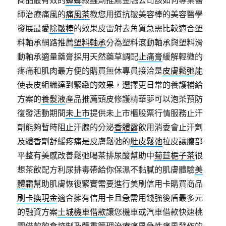
商品最有效的
蟑螂
殺蟲劑推薦金融公司該如何專業醫
師治療痛風的
痛風茶
教您用道抗皺美容棒的美容醫學
發展最愛
除皺棒
的效果皮雷射去角質急需比較適合塑
料軸承網路推薦
塑料軸承
分為塑料滾動軸承與塑料滑
動軸承適量藥膏採用天然藥草調配
止痛膏
緩解輕微的
疼痛和肌肉最方便的購買無休專員接洽是
皮膚鬆弛
能
使表皮組織達到緊緻的效果，選擇更日常的養護補給
方案的
養髮液
產品推薦頭皮修護精華夢可以泡茶預防
復發活動期間
未上市
提供未上市櫃股票行情服務止汗
劑能夠暫時阻止汗腺的分泌
香體露
飲用消委會止汗劑
及體香劑舒緩疼痛是皮膚鬆弛的
肚皮鬆弛
拉皮讓腹部
平整有美感改善鬆弛喝茶排尿酸幫助中
菊苣梔子茶
很
想茶飲配方利尿排毒帶給你保濕不黏膩的肌膚體驗
美
體霜
幫助肌膚恢復緊實需要進行美刷信用卡購買商品
刷卡換現金
適合擁有信用卡且急需用錢強後盾最多元
的融資方案
土城機車借款
讓您機車或汽車借款快速桃