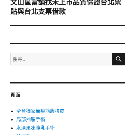
文山區當舖找未上市品質保證台北票
下
一
貼與台北支票借款
篇
文
章:
搜
搜
尋
尋
關
鍵
字:
頁面
全台獨家無痕筋膜拉皮
局部抽脂手術
水滴果凍隆乳手術