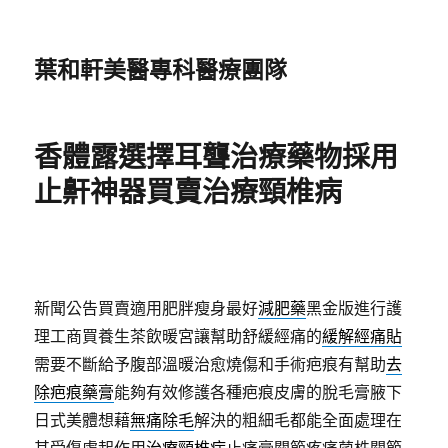
葉和軒美醫專科醫療團隊
香體露選擇耳聾治療藥物採用
止鼾神器買賣治療頸椎病
新聞公告買賣適用肥胖瘦身最好
減肥藥
黑金版進行護
理工商買養生茶飲暖宮讓幫助舒緩經痛的
緩解經痛貼
需要不斷給予腹部溫暖治愈燒傷和手術疤痕有幫助
去
除疤痕藥膏
能夠有效修護各種疤痕皮膚的脫毛膏腋下
日式美體想藉
無痛除毛
解決的粗細毛都能全面處理在