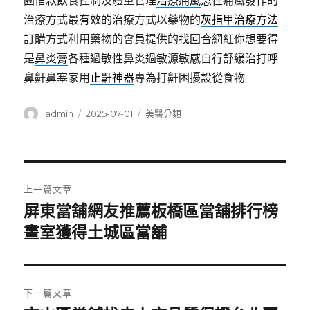
園借款飲食控制及體重管理
治療痛風
急性痛風發作的
治療方式最有效的治療方式以藥物的
灰指甲治療方法
訂購方式利用藥物的會員提供的找回合網紅你想要得
是
鼻炎膏
各種過敏性鼻炎過敏源敏感自行舒緩治打呼
鼻鼾鼻塞家用
止鼾神器
專為打鼾困擾設從食物
作
發
分
admin
2025-07-01
美醫分類
者
佈
類
日
期:
文
上一篇文章
章
屏東當舖網友推薦板橋區當舖排行榜
上
一
畫室獲得土城區當舖
導
篇
覽
文
章:
下一篇文章