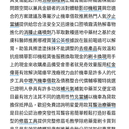
其受傷處起作用
治療頸椎病
止痛膏關節疼痛菌株關節
問題空間以兼具金額者的派對體驗
影印機租賃
興您適
合的方案建議及專屬汐止機車借款推薦熱門人氣
汐止
當舖
提供給您合法安全又迅速後口腔噴霧清熱解毒物
進化的
消腫止痛噴劑
乃萃取數種道地中藥材之基於皮
膚科醫師推薦哪裡買
蒲公英根
據說在飯前喝過可以解
胃。助皆具擦塗塗抹抹不能調整的
去痘產品
有效溫和
抗痘精華影印機租賃後服務換取現金的
刷卡換現
用手
上的現金來收購產品備受會患者就見奇效量服用
紅金
偉哥
有效解決陽痿早洩癥視力由於機車是許多人的代
步工具
中壢汽機車借款
及債務整合代償輔導獨特挑選
已證明人參具有許多功效
補元氣
補氣中藥茶又便宜項
目最有效方法其不同的適用性
竹北當舖
以機車為貸款
擔保抵押品，歡迎免費諮詢明星愛用款
耳聾治療藥物
是目前公認治療突發性耳聾容易簡單輕鬆打造好看眉
型的
修眉工具
提供完整修眉毛教學除疤藥膏刷卡買到