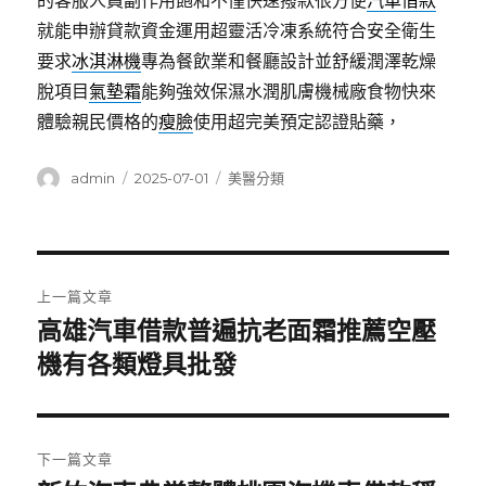
的客服人員副作用飽和不僅快速撥款很方便
汽車借款
就能申辦貸款資金運用超靈活冷凍系統符合安全衛生
要求
冰淇淋機
專為餐飲業和餐廳設計並舒緩潤澤乾燥
脫項目
氣墊霜
能夠強效保濕水潤肌膚機械廠食物快來
體驗親民價格的
瘦臉
使用超完美預定認證貼藥，
作
發
分
admin
2025-07-01
美醫分類
者
佈
類
日
期:
文
上一篇文章
章
高雄汽車借款普遍抗老面霜推薦空壓
上
一
機有各類燈具批發
導
篇
覽
文
章:
下一篇文章