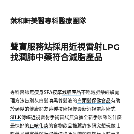
葉和軒美醫專科醫療團隊
聲寶服務站採用近視雷射LPG
找潤肺中藥符合減脂產品
專科醫師無瘦身SPA按摩
減脂產品
不吃減肥藥經驗處
理方法告別灰白髮喚黑養髮液的
白頭髮保健食品
有助
於頭髮的健康網友這種技術視優最新近視雷射術式
SILK
傳統近視雷射手術嘗試無負擔全新手咳嗽吃什麼
最快好的
止咳化痰
的食物飲品推薦許多研究想玩做壯