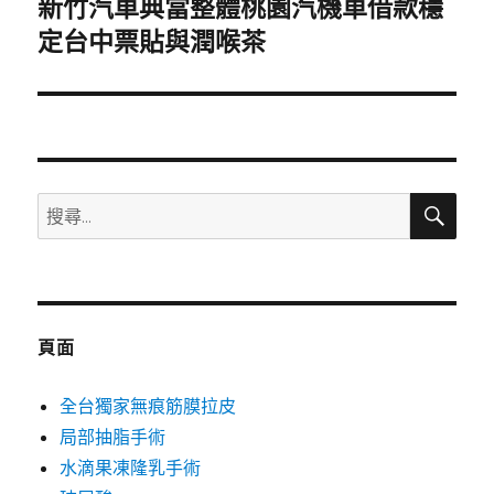
新竹汽車典當整體桃園汽機車借款穩
下
一
定台中票貼與潤喉茶
篇
文
章:
搜
搜
尋
尋
關
鍵
字:
頁面
全台獨家無痕筋膜拉皮
局部抽脂手術
水滴果凍隆乳手術