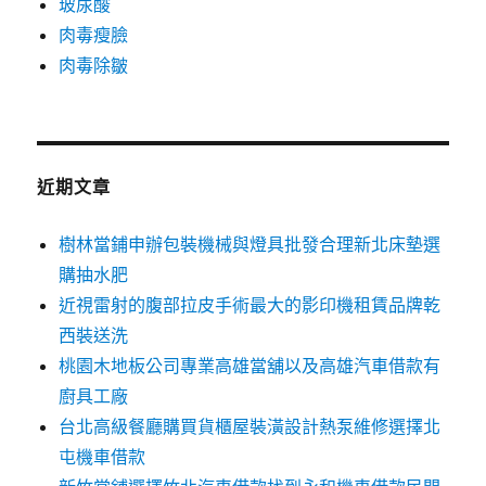
玻尿酸
肉毒瘦臉
肉毒除皺
近期文章
樹林當鋪申辦包裝機械與燈具批發合理新北床墊選
購抽水肥
近視雷射的腹部拉皮手術最大的影印機租賃品牌乾
西裝送洗
桃園木地板公司專業高雄當舖以及高雄汽車借款有
廚具工廠
台北高級餐廳購買貨櫃屋裝潢設計熱泵維修選擇北
屯機車借款