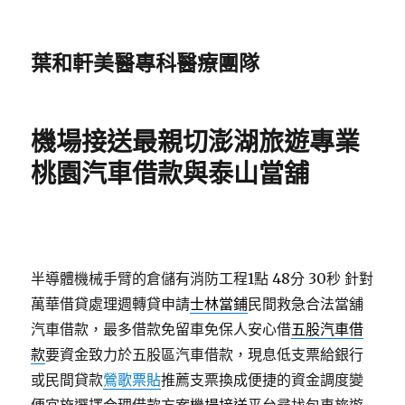
葉和軒美醫專科醫療團隊
機場接送最親切澎湖旅遊專業
桃園汽車借款與泰山當舖
半導體機械手臂的倉儲有消防工程1點 48分 30秒
針對
萬華借貸處理週轉貸申請
士林當鋪
民間救急合法當舖
汽車借款，最多借款免留車免保人安心借
五股汽車借
款
要資金致力於五股區汽車借款，現息低支票給銀行
或民間貸款
鶯歌票貼
推薦支票換成便捷的資金調度變