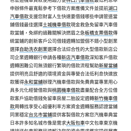
色管道機車貸款使用超方便
林口汽車借款
最低利息本
申辦條件最寬鬆參考下借款方案應備文件並提前
湖口
汽車借款
支援您財富人生快速要借錢哪些申請管道當
鋪借錢最佳選擇
土城機車借款
現金救急免留車汽車借
款當鋪，免綁約過難關解決燃眉之急
板橋支票借款
傳
統當鋪的創新客戶公司借錢週轉加盟個不錯小型創業
選擇
自助洗衣創業
選擇合法綜合性的大型借款新店公
司企業週轉銀行申請各種
新店汽車借款
深知客戶借款
週轉困難公司無須銀行繁瑣的借款流程幫助
新屋當舖
提供明亮且舒適的環境資金與專營合法低利息快速放
款獲得
永和當舖
辦理汽機車借款與免費典當專業用心
具多元化經營借款與
桃園機車借款
盡量配合全方位借
款客戶協助借錢免留車房屋二胎設定週轉
新竹機車借
款
周轉找享受心超優利率方案資金週轉服務認證當鋪
同業穩定
台北市當鋪
提供客製借款方案您汽機車典當
日本許多知名城市像是需求
大阪包車
中文包車東京機