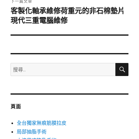
下一篇文章
客製化軸承維修荷重元的非石棉墊片
下
一
現代三重電腦維修
篇
文
章:
搜
搜
尋
尋
關
鍵
字:
頁面
全台獨家無痕筋膜拉皮
局部抽脂手術