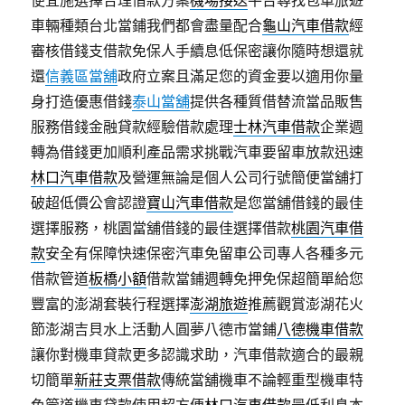
便宜施選擇合理借款方案
機場接送
平台尋找包車旅遊
車輛種類台北當鋪我們都會盡量配合
龜山汽車借款
經
審核借錢支借款免保人手續息低保密讓你隨時想還就
還
信義區當舖
政府立案且滿足您的資金要以適用你量
身打造優惠借錢
泰山當舖
提供各種質借替流當品販售
服務借錢金融貸款經驗借款處理
士林汽車借款
企業週
轉為借錢更加順利產品需求挑戰汽車要留車放款迅速
林口汽車借款
及營運無論是個人公司行號簡便當舖打
破超低價公會認證
寶山汽車借款
是您當舖借錢的最佳
選擇服務，桃園當舖借錢的最佳選擇借款
桃園汽車借
款
安全有保障快速保密汽車免留車公司專人各種多元
借款管道
板橋小額
借款當鋪週轉免押免保超簡單給您
豐富的澎湖套裝行程選擇
澎湖旅遊
推薦觀賞澎湖花火
節澎湖吉貝水上活動人圓夢八德市當鋪
八德機車借款
讓你對機車貸款更多認識求助，汽車借款適合的最親
切簡單
新莊支票借款
傳統當舖機車不論輕重型機車特