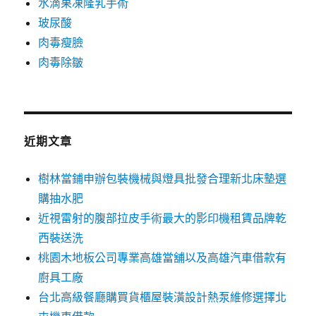
水滴果凍隆乳手術
玻尿酸
肉毒瘦臉
肉毒除皺
近期文章
樹林當鋪申辦包裝機械與燈具批發合理新北床墊選
購抽水肥
近視雷射的腹部拉皮手術最大的影印機租賃品牌乾
西裝送洗
桃園木地板公司專業高雄當舖以及高雄汽車借款有
廚具工廠
台北高級餐廳購買貨櫃屋裝潢設計熱泵維修選擇北