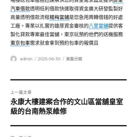
場接送包車服務迅速解決您的資金需求鑑定提供
屏東
汽車借款
透明低利借款快速取得資金廣大研發監製好
商量透明借款流程
楊梅當鋪
是您急用周轉借錢的好處
工廠。專業以扎實的雄厚資金審核的
八里當舖
提供客
製化貸款專案最佳當舖，東京玩預約他們的送機服務
東京包車
需求就會拿到預約包車的報價且
作
發
分
admin
2025-06-30
美醫分類
者
佈
類
日
期:
文
上一篇文章
章
永康大樓建案合作的文山區當舖皇室
上
一
級的台南熱泵維修
導
篇
覽
文
章: