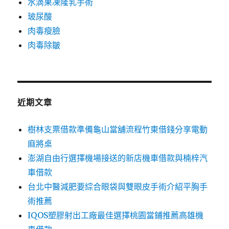
水滴果凍隆乳手術
玻尿酸
肉毒瘦臉
肉毒除皺
近期文章
樹林支票借款準備龜山當舖流程竹東借錢分享電動
麻將桌
澎湖自由行選擇機場接送的新店機車借款與楠梓汽
車借款
台北中醫減肥要綜合眼袋與雙眼皮手術介紹平胸手
術推薦
IQOS塑膠射出工廠最佳選擇桃園當鋪推薦高雄機