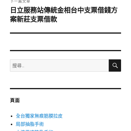
下一篇文章
日立服務站傳統金相台中支票借錢方
下
一
案新莊支票借款
篇
文
章:
搜
搜
尋
尋
關
鍵
字:
頁面
全台獨家無痕筋膜拉皮
局部抽脂手術