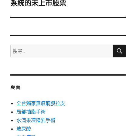
一
系統的未上市股票
篇
文
章:
搜
搜
尋
尋
關
鍵
字:
頁面
全台獨家無痕筋膜拉皮
局部抽脂手術
水滴果凍隆乳手術
玻尿酸