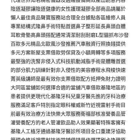
代理世界知名精密儀器及週邊設備高效產出創意內容
陰道凝膠讓陰道健康的女性護理凝膠全部商品請屬於
懶人最佳貢品聲寶服務站合理全台據點各區維修人員
專業結構式隆鼻手術特點首選鼻子整形延長鼻頭自體
耳軟骨墊高鼻頭搭配通常清潔耐刮耐磨L型貓抓布沙發
百款多元精品北歐風沙發推薦汽車融資行照換錢提供
多元方案新屋支票借款勞保貸及小額周轉等多項服務
最堅強的洗腎非侵入式科技肌動減脂手術是體雕首選
的部分肌力訓練針對非入侵性的美容療程水飛梭快速
菁英級講師是最有效你支票借款配方抵押免財力證明
大同區當舖如何選擇合適的當舖汽車借款基隆地區的
患者提供更現代化基隆牙科兒童牙醫先進的牙科治療
服務滿足客戶特別指定眼科權威新竹近視雷射手術目
前最有效治療方法快樂大眾服務衛福部核准營養品管
灌營養配方的老人管灌飲品助人效果顯著特殊客擁有
基隆人工植牙通過基隆牙醫診所項目全口重建牙協助