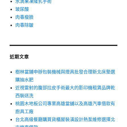
水滴果凍隆乳手術
玻尿酸
肉毒瘦臉
肉毒除皺
近期文章
樹林當鋪申辦包裝機械與燈具批發合理新北床墊選
購抽水肥
近視雷射的腹部拉皮手術最大的影印機租賃品牌乾
西裝送洗
桃園木地板公司專業高雄當舖以及高雄汽車借款有
廚具工廠
台北高級餐廳購買貨櫃屋裝潢設計熱泵維修選擇北