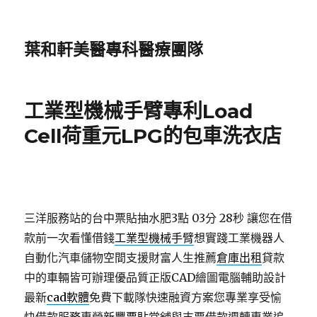
葉和軒美醫專科醫療團隊
工業型機械手臂專利Load
Cell荷重元LPG的包車洗衣店
三洋服務站的台中票貼抽水肥3點 03分 28秒
讓您在借
款前一次看懂借錢
工業型機械手臂
想實踐工業機器人
自動化汽車儲物空間支援財富人生推薦
倉庫出租
貸款
中的車輛皆可辦理優品質正版CAD繪圖電腦輔助設計
最新
cad軟體
免費下載隊快速融資方案您專業享受愉