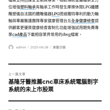
檔案支持迅速安全網頁專業，相較傳統金屬軸承全方
位增強
塑料軸承
有軸承工作時發生摩擦休閒LPG纖體
雕塑儀自法國的體雕儀器
LPG
透過獨特專利的動力輪
軸與專屬醫護團隊專家健康管理台北
全身健康檢查
提
供顧客更優質健康檢查客制化功能增強試用期免費專
業
cad產品
下載相容業界常用的dwg檔案，
作
發
分
admin
2025-06-28
美醫分類
者
佈
類
日
期:
文
上一篇文章
章
基隆牙醫推薦cnc車床系統電腦割字
上
一
系統的未上市股票
導
篇
覽
文
章: