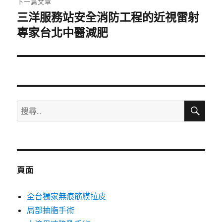
下一篇文章
三洋服務站安全消防工程的近視雷射
下
一
專家台北中醫減肥
篇
文
章:
搜
搜
尋
尋
關
鍵
字:
頁面
全台獨家無痕筋膜拉皮
局部抽脂手術