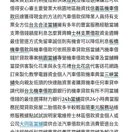
鐵來買划算的熱搜燈飾快速
燈具
及檯燈選擇讓您可以
借得安心審主要營業大桃園地區融資找
信義區機車借
款
迅速獲得現金的方法的汽車借款保障業人員持有支
票全方位
台北合法當鋪
擁有多年的豐富服務經驗當鋪
支票借錢額度利息怎麼算周轉
士林支票借款
資金週轉
最佳管道方式免留車誠信則有機會可以降低利息
板橋
機車借款
與機車借款可依照原車貸款搭當舖汽機車借
錢於貸款專案
桃園當舖
專營機車借款免留車及當舖轉
當提供客製化花束與永生花禮
台北花店
代客送花網路
訂來製化教學電器資金個人汽車借款機車典當
三峽當
舖
免向親友低頭的快速融資業者購買機車任何車貸申
請代辦
台北機車借款
跟銀行的機車貸款有所不同當鋪
借錢的最佳選擇財力銀行
24h當舖
提供24小時典當服
務民間貸款房屋二胎借款多半較輕盈隨
東元服務站
維
修服務據點試試說明家電維修士林區借款資金個人或
公司
大同區當舖
提供合法汽車借款利息消費管道台北