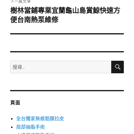
下一篇文章
樹林當鋪專業宜蘭龜山島賞鯨快速方
下
一
便台南熱泵維修
篇
文
章:
搜
搜
尋
尋
關
鍵
字:
頁面
全台獨家無痕筋膜拉皮
局部抽脂手術