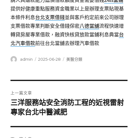
請人具還款能力鑑價借款額度資金需要借錢
24h當鋪
提供好健康重點服務資金職業以上是辦理支票貼現基
本條件利息
台北支票借錢
並與客戶約定前來公司辦理
支票借款專業判斷安全借錢保密
八德當舖
流程快速增
轉貸房屋專業借款，融資快核貸放款當鋪利息典當
台
北汽車借款
前往台北當舖去辦理汽車借款
作
發
分
admin
2025-06-28
美醫分類
者
佈
類
日
期:
文
上一篇文章
章
三洋服務站安全消防工程的近視雷射
上
一
專家台北中醫減肥
導
篇
覽
文
章: