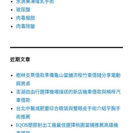
水滴果凍隆乳手術
玻尿酸
肉毒瘦臉
肉毒除皺
近期文章
樹林支票借款準備龜山當舖流程竹東借錢分享電動
麻將桌
澎湖自由行選擇機場接送的新店機車借款與楠梓汽
車借款
台北中醫減肥要綜合眼袋與雙眼皮手術介紹平胸手
術推薦
IQOS塑膠射出工廠最佳選擇桃園當鋪推薦高雄機