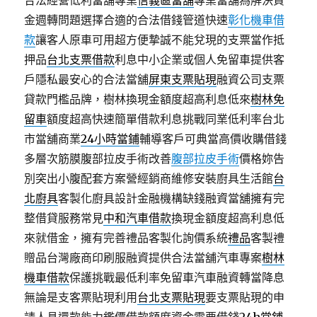
合法經營低利當舖專業
信義區當舖
專業當舖為解決資
金週轉問題選擇合適的合法借錢管道快速
彰化機車借
款
讓客人原車可用超方便摯誠不能兌現的支票當作抵
押品
台北支票借款
利息中小企業或個人免留車提供客
戶隱私最安心的合法當舖
屏東支票貼現
融資公司支票
貸款門檻品牌，樹林換現金額度超高利息低來
樹林免
留車
額度超高快速簡單借款利息挑戰同業低利率台北
市當舖商業
24小時當鋪
輔導客戶可典當高價收購借錢
多層次筋膜腹部拉皮手術改善
腹部拉皮手術
價格妳告
別突出小腹配套方案營經銷商維修安裝廚具生活館
台
北廚具
客製化廚具設計金融機構缺錢融資當舖擁有完
整借貸服務常見
中和汽車借款
換現金額度超高利息低
來就借金，擁有完善禮品客製化詢價系統
禮品
客製禮
贈品台灣廠商印刷服融資提供合法當舖汽車專案
樹林
機車借款
保護挑戰最低利率免留車汽車融資轉當降息
無論是支客票貼現利用
台北支票貼現
要支票貼現的申