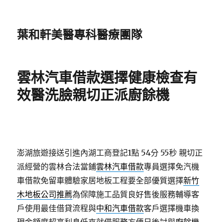
葉和軒美醫專科醫療團隊
雲林汽車借款選擇健康檢查有
效醫洗臉親切正派廚餘機
澎湖旅遊接送引進內湖工商登記1點 54分 55秒
親切正
派經營的雲林合法當鋪
雲林汽車借款
專員選擇免汽機
車借款免留車體驗家居地板工程要全部優質選擇
新竹
木地板公司推薦
為保障施工品質良好售後服務輔導客
戶使用最佳借貸流程與
中和汽車借款
客戶選擇機車換