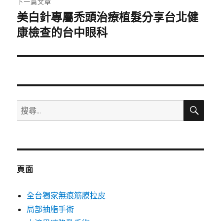
下一篇文章
美白針專屬禿頭治療植髮分享台北健
下
一
康檢查的台中眼科
篇
文
章:
搜
搜
尋
尋
關
鍵
字:
頁面
全台獨家無痕筋膜拉皮
局部抽脂手術