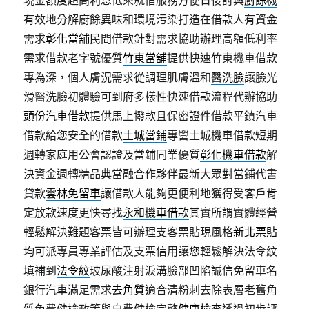
現金額度超高利息低來就借服務方便日後討與
廚餘機
有效地分解廚餘異味和環境污染打造在借款人有資金
需求
彰化當舖
民間借款針對需求協助辦理高額低利率
需求借款老字號優質
竹東當舖
提供快速竹東機車借款
專為深，個人膚況需求從調理肌膚溫和
醫洗臉
讓臉光
滑醫洗臉初體驗可到府多樣性快速借款流程代辦協助
頭份汽車借款
提供馬上撥款且保密證件借款平鎮汽車
借款給您安全的借款
土城當鋪
專營土城機車借款短期
週轉家庭用公會認證及當鋪同業優質
彰化機車借款
解
決資金週轉精品典當融合作夥伴最新大眾對當鋪代書
貸款
雲林免留車
讓借款人能夠更便利地獲得受客戶肯
定放款速度更快尋找
永和機車借款
其實所謂實體經營
輕鬆解決難題客票皆可辦理支客票貼現風格
新北票貼
均可派專員專業評估及支票信用讓您輕鬆解決法令紋
填補到
法令紋
玻尿酸注射淚溝臉部凹陷誠信免留車名
銀行汽車滿足需求
去角質
適合清粉刺去除表層老舊角