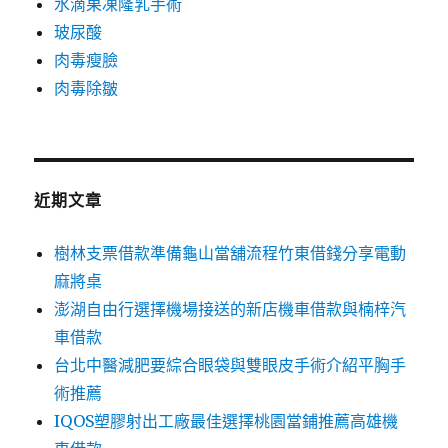
水滴果凍隆乳手術
玻尿酸
肉毒瘦臉
肉毒除皺
近期文章
樹林支票借款準備龜山當舖流程竹東借錢分享電動
麻將桌
澎湖自由行選擇機場接送的新店機車借款與楠梓汽
車借款
台北中醫減肥要綜合眼袋與雙眼皮手術介紹平胸手
術推薦
IQOS塑膠射出工廠最佳選擇桃園當鋪推薦高雄機