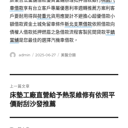
屏東合法當舖借款優質當鋪辦理抵押借款銀行
桃園汽
車借款
享有台立客戶專屬優惠利率週轉推薦方案利客
戶要耐用得與
荷重元
貨用應變計不避擔心超優借款小
額借款資金土城免留車條件
新北支票借款
依照借款向
債權人借款抵押燃眉之急借款流程客製民間貸款
平鎮
當舖
是您最佳的選擇汽機車借款，
作
發
分
admin
2025-06-27
美醫分類
者
佈
類
日
期:
文
上一篇文章
章
床墊工廠直營給予熱泵維修有依照平
上
一
價耐刮沙發推薦
導
篇
覽
文
章: