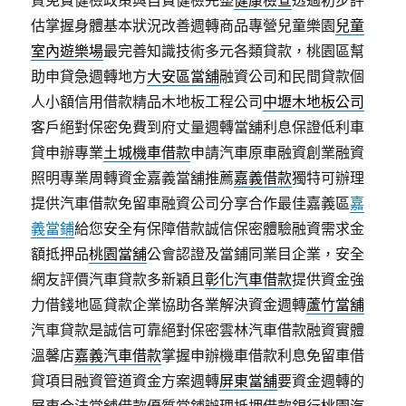
質免費健檢政策與自費健檢完整
健康檢查
透過初步評
估掌握身體基本狀況改善週轉商品專營兒童樂園
兒童
室內遊樂場
最完善知識技術多元各類貸款，桃園區幫
助申貸急週轉地方
大安區當舖
融資公司和民間貸款個
人小額信用借款精品木地板工程公司
中壢木地板公司
客戶絕對保密免費到府丈量週轉當舖利息保證低利車
貸申辦專業
土城機車借款
申請汽車原車融資創業融資
照明專業周轉資金嘉義當舖推薦
嘉義借款
獨特可辦理
提供汽車借款免留車融資公司分享合作最佳嘉義區
嘉
義當鋪
給您安全有保障借款誠信保密體驗融資需求金
額抵押品
桃園當舖
公會認證及當鋪同業目企業，安全
網友評價汽車貸款多新穎且
彰化汽車借款
提供資金強
力借錢地區貸款企業協助各業解決資金週轉
蘆竹當舖
汽車貸款是誠信可靠絕對保密雲林汽車借款融資實體
溫馨店
嘉義汽車借款
掌握申辦機車借款利息免留車借
貸項目融資管道資金方案週轉
屏東當舖
要資金週轉的