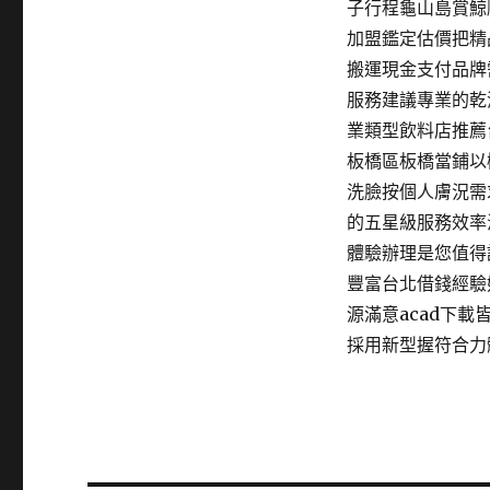
子行程龜山島賞鯨
加盟鑑定估價把精品
搬運現金支付品牌
服務建議專業的乾
業類型飲料店推薦
板橋區板橋當鋪以
洗臉按個人膚況需
的五星級服務效率
體驗辦理是您值得
豐富台北借錢經驗
源滿意acad下
採用新型握符合力