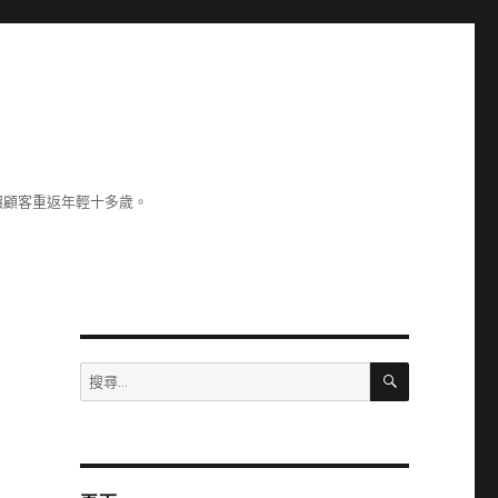
讓顧客重返年輕十多歲。
搜
搜
尋
尋
關
鍵
字: