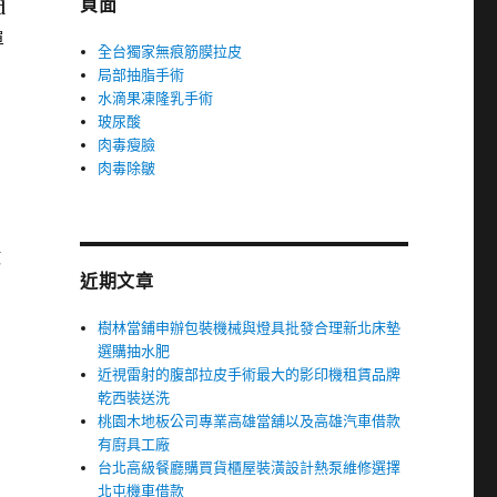
頁面
d
單
全台獨家無痕筋膜拉皮
局部抽脂手術
水滴果凍隆乳手術
玻尿酸
肉毒瘦臉
肉毒除皺
徵
近期文章
樹林當鋪申辦包裝機械與燈具批發合理新北床墊
選購抽水肥
近視雷射的腹部拉皮手術最大的影印機租賃品牌
乾西裝送洗
桃園木地板公司專業高雄當舖以及高雄汽車借款
有廚具工廠
台北高級餐廳購買貨櫃屋裝潢設計熱泵維修選擇
北屯機車借款