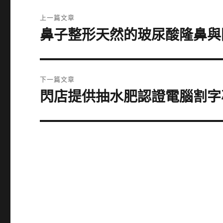
文
上一篇文章
章
鼻子整形天然的玻尿酸隆鼻與
上
一
導
篇
覽
文
下一篇文章
章:
閃店提供抽水肥認證電腦割字
下
一
篇
文
章: