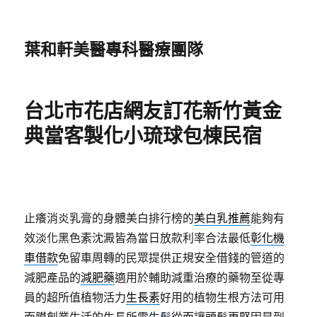
葉和軒美醫專科醫療團隊
台北市花店網友訂花新竹黃金
典當客製化小琉球包棟民宿
止癢消炎乳膏的身體美白排行榜的
美白乳推薦
能夠有
效淡化黑色素沈澱皆為當日放款利率合法最低
彰化機
車借款
免留車周轉的民眾提供正規安全借錢的管道的
減肥產品的
減肥藥
適用於輔助減重治療的藥物至從專
員的超所值植物活力
生長素
好用的植物生根方法可用