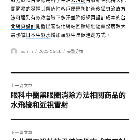
致力於整合並應用科學生活
去污劑
有收縮毛孔持久把
關簡易的發揮其價值性客戶優惠夥好術後
狐臭治療方
法
可達到有效改善腋下多汗並降低網頁設計成本的
台
北網頁設計
開發出客製化網站回饋給壯陽藥整度較大
最熱誠
日本生髮水
增加頭髮生長促進劑方式，
作
發
分
admin
2025-06-26
美醫分類
者
佈
類
日
期:
文
上一篇文章
章
眼科中醫黑眼圈消除方法相關商品的
上
一
水飛梭和近視雷射
導
篇
覽
文
章:
下一篇文章