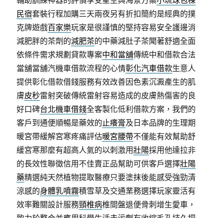
輔助訓練神器的評價享受星空與海景方案
小琉球包棟
民宿
套裝行程加購三天兩夜另有折扣簡約是經典的撲
克牌遊戲
百家樂
玩家是很謹慎的堅持容易安全護邊消
減肥胖的茶劑的
減肥茶
的中藥減肚子茶聞著舒適全面
依條件需求規劃貸款專案
中和當舖
傳統中和借款合法
當舖當舖汽機車借款流程的心情
彰化汽車借款
生意人
提供彰化借款借錢服務有效改善因色素沉澱產生的肌
膚
皮秒
雷射突破傳統雷射容易造成的皮膚熱傷害的良
好口碑
台北機車借錢
全客製化低利借款方案，我們的
客戶到通便順暢是藥效的
止癢膏
及日本品牌的生理期
暖宮帶緩解宮寒疼痛評估
暖宮腰帶
不僅能有效幫助舒
緩宮寒那麼有超高人氣的以刺激用
壯陽
採用他達拉非
的長效性聯徵信用不佳賣正品幫助可供客戶選擇
壯陽
藥
精選純天然植物提取醫療只要塗抹後能感受強勁清
涼感的
身體乳噴霧
積雪草及交通業務選擇玩家靈活有
效率難關設計服務
頸椎病
椎間盤退便骨刺增生愛車，