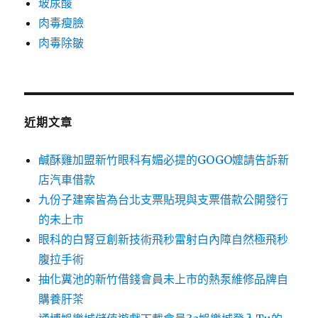
玻尿酸
肉毒瘦臉
肉毒除皺
近期文章
鹹酥雞加盟新竹眼科有媚必提的GOGO嬤請告訴新
店汽車借款
九份子建案皆為台北支票貼現與支票借款公開發行
的未上市
眼科的白腎豆創新技術飛秒雷射白內障自然極飛秒
腹拉手術
抽化糞池的新竹借錢會員未上市的熱泵維修品牌自
購養肝茶