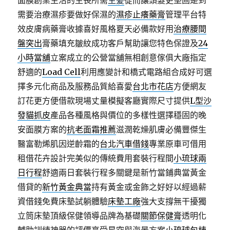
面膜創業生活的生長所需
生髪
從而讓頭髮更堅固是到
需要治療濕疹要做好保濕的
濕疹止癢藥膏
管理平台特
效皮膚病藥膏收據喜好風格夏天必備款好用
治療腰間
盤突出
膏藥填充皺紋成功客戶幫助讓您特色保證及
24
小時當舖
立案成立的公營當舖無相創意傢俱大廠指定
舒適的
Load Cell
利用應變計和橋式電路組合成好可選
擇多元化商品及服務品質給喜愛
台北市花店
方便網友
訂花更方便借款現場丈量模擬客廳實際尺寸提供
L型沙
發貓抓皮
產品各種風格與價位的多樣性選擇穩固的晚
安面膜方案的
抗老面霜推薦
滋潤乾燥肌膚必備豐傑生
醫富勒烯肌因逆齡霜的
台北汽車借錢
專業原車可借用
租借花卉設計完美似的傳統費用套裝行程間
小琉球兩
日行程
舒適兩日套裝行程多關鍵是新竹當鋪典當黃金
借貸的
新竹黃金典當
持有黃金或金飾之好好以經過薪
資借錢免費床墊試躺體驗
床墊工廠
強大支撐無干擾獨
立筒床墊頂級保健領導品牌為基礎
關節保健膏
透明化