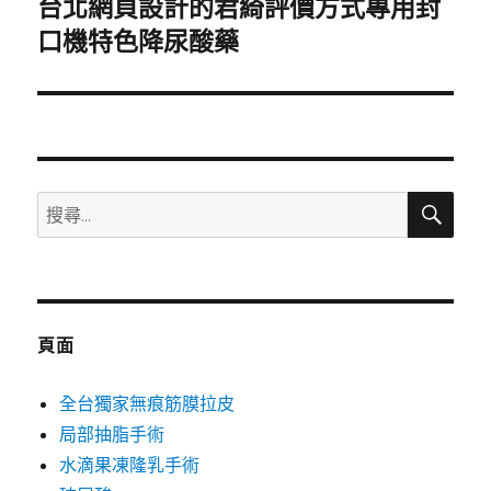
台北網頁設計的君綺評價方式專用封
下
一
口機特色降尿酸藥
篇
文
章:
搜
搜
尋
尋
關
鍵
字:
頁面
全台獨家無痕筋膜拉皮
局部抽脂手術
水滴果凍隆乳手術