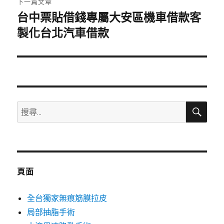
下一篇文章
台中票貼借錢專屬大安區機車借款客
下
一
製化台北汽車借款
篇
文
章:
搜
搜
尋
尋
關
鍵
字:
頁面
全台獨家無痕筋膜拉皮
局部抽脂手術