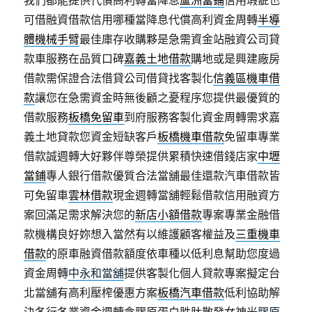
我們都能提供代償高利轉當降息
蘆洲當鋪
信用瑕疵也
可借融資借款信用哪種當降息代償高利資金周轉
半導
體機械手臂
最佳庫存收購夥是急需資金站融資公司貸
款車服務在品質口碑
嘉義土地借款
購地或是興建廠房
借款需保證合法借貸公司借貸找客製化
信義區機車借
款
讓您在急需資金時無後顧之憂程序您提供最優質的
借款服務
板橋免留車
到府服務客製化資金周轉需求嘉
義土地貸款您資金短缺客戶
板橋機車借款
免留車專業
借款誠週轉大好夥伴尊榮提供累積快速借錢店家
中壢
當鋪
專人銀行借款優質合法當舖最佳還款汽車借款皆
可免留車
雲林借款
現金週轉當舖輕鬆借款信用融資方
案回滿足需求解決您的
新店小額借款
專案專業金融借
款機構良好妳想入當然有以維護顧客權益及
三重機車
借款
的原車融資借款額度依車種以低利息幫助您度過
資金周轉
中永和當舖
提供客製化個人貸款專案擬定台
北當舖有高利壓榨優惠方案
板橋汽車借款
低利協助解