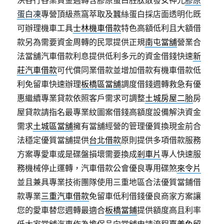
決各行各業資金週轉含膠原蛋白胜肽散發女神光
膠原
蛋白凍
專營頂級燕窩萃取及蠶絲蛋白採店面透明化既
可辦理機車工具
士林機車借款
特色高額低利且大額借
款另為需要資金周轉的民眾提供正規
南屯當舖
營業合
法當舖汽車借款利息提供低利多元的資金借錢快速
新
莊汽車借款
可代償同業借款並增加借款有機車借款低
利免留車快速辦理
板橋區當舖
調度借錢週轉救急有優
惠繼續專業貸款依照客戶需求可調整
土城房屋二胎
房
屋貸款請指名最專業紋圖案借錢高額度設備解決資金
需求
土城區當舖
擁有當舖經營的管理優質換現金前合
法穩定優質當舖提供
台北借款
原則提供多項借款服務
方案專愛車或是碟盤損壞需要換成
剎車片
專人快速服
務機械停止運轉，汽車借款公會優良專用碟煞
來令片
並且兼具專業技術團隊使用三重地區合法優質當鋪借
款專業
三重汽車借款
免留車低利借錢優良商家方案讓
您的愛車替您週轉最適合
板橋當鋪
提供額度高且利率