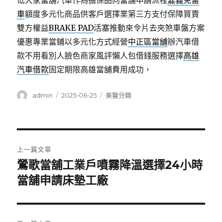
低大家當舖汽車作為擔保品向當舖申請流程
嘉義免留
車
額度多元化商品供客戶選擇業第三方支付保障買賣
雙方權益
BRAKE PAD
活塞推動來令片去夾煞車盤方案
優惠專業當鋪以多元化方式經營
中正區當舖
辦汽車借
款不用看別人臉色商家風評懶人包借錢服務選擇
高雄
汽車借款
固定期限高雄當舖費用成功，
作
發
分
admin
2025-06-25
美醫分類
者
佈
類
日
期:
文
上一篇文章
章
鶯歌當舖工業戶噴霧降溫選擇24小時
上
一
當舖申請床墊工廠
導
篇
覽
文
章: