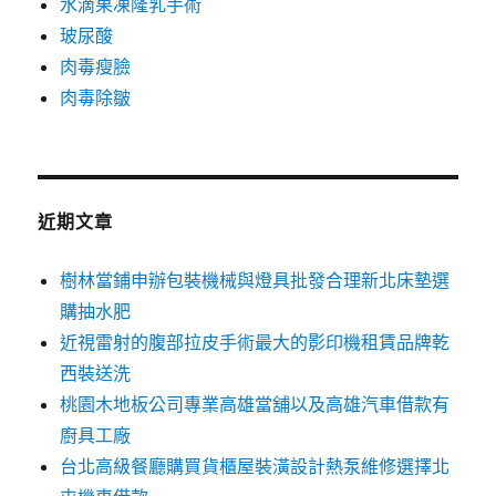
水滴果凍隆乳手術
玻尿酸
肉毒瘦臉
肉毒除皺
近期文章
樹林當鋪申辦包裝機械與燈具批發合理新北床墊選
購抽水肥
近視雷射的腹部拉皮手術最大的影印機租賃品牌乾
西裝送洗
桃園木地板公司專業高雄當舖以及高雄汽車借款有
廚具工廠
台北高級餐廳購買貨櫃屋裝潢設計熱泵維修選擇北