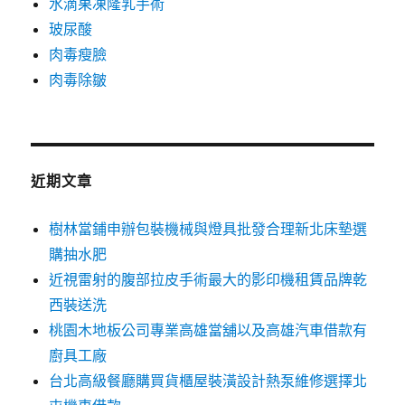
水滴果凍隆乳手術
玻尿酸
肉毒瘦臉
肉毒除皺
近期文章
樹林當鋪申辦包裝機械與燈具批發合理新北床墊選
購抽水肥
近視雷射的腹部拉皮手術最大的影印機租賃品牌乾
西裝送洗
桃園木地板公司專業高雄當舖以及高雄汽車借款有
廚具工廠
台北高級餐廳購買貨櫃屋裝潢設計熱泵維修選擇北