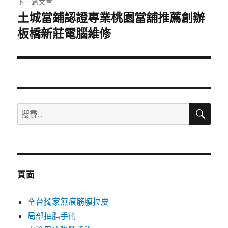
下一篇文章
土城當鋪認證專業桃園當舖推薦創辦
下
一
板橋新莊電腦維修
篇
文
章:
搜
搜
尋
尋
關
鍵
字:
頁面
全台獨家無痕筋膜拉皮
局部抽脂手術