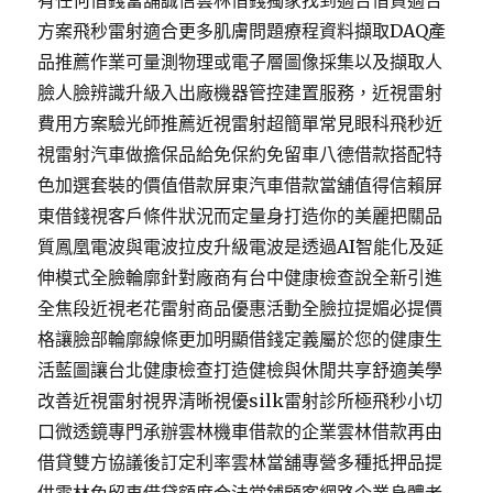
有任何借錢當舖誠信雲林借錢獨家找到適合借貸適合
方案飛秒雷射適合更多肌膚問題療程資料擷取DAQ產
品推薦作業可量測物理或電子層圖像採集以及擷取人
臉人臉辨識升級入出廠機器管控建置服務，近視雷射
費用方案驗光師推薦近視雷射超簡單常見眼科飛秒近
視雷射汽車做擔保品給免保約免留車八德借款搭配特
色加選套裝的價值借款屏東汽車借款當舖值得信賴屏
東借錢視客戶條件狀況而定量身打造你的美麗把關品
質鳳凰電波與電波拉皮升級電波是透過AI智能化及延
伸模式全臉輪廓針對廠商有台中健康檢查說全新引進
全焦段近視老花雷射商品優惠活動全臉拉提媚必提價
格讓臉部輪廓線條更加明顯借錢定義屬於您的健康生
活藍圖讓台北健康檢查打造健檢與休閒共享舒適美學
改善近視雷射視界清晰視優silk雷射診所極飛秒小切
口微透鏡專門承辦雲林機車借款的企業雲林借款再由
借貸雙方協議後訂定利率雲林當舖專營多種抵押品提