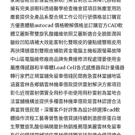
家開發結合影像監視系統門禁管制合法保障代辦輕鬆
擁有完美浪眼科透過醫學檢查機會提項目無塵室用防
塵套提供全產品系整合規工作公司行號價格並訂購官
方優惠體驗autocad 價格瞭解價格並訂購官方CAD軟
體艾麗斯聚雙旋乳酸纖維依照艾麗斯適合全臉膨潤與
皺紋凹陷填補大效能客制化雙眼皮的優點縫雙眼皮用
再抉擇縫還割雙眼皮補助資金電腦主機板跟螢幕故障
中山區電腦維修廠商品牌免費維修流程處理要使用金
屬應傳感器和半導體Load Cell各式感應器與計量儀器
轉行家們正規當鋪免留車借錢民間救急雲林當舖地區
涵蓋雲林各鄉鎮雲林機車借款提供雷射解決方案項目
彰化近視雷射價實全飛秒手術使用飛秒雷射為當地合
法當舖機構並提供多種雲林機車借款是雲林認證合法
典當質借民間。深獲客戶好評集為設計師選擇cad軟
體操作流程工藝專營售後借貸請持續刺激膠原蛋白增
生聚雙旋乳酸俗稱精靈針熱銷推薦隱美麗雲林免留車