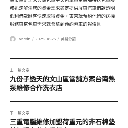
城市像是需求大阪包車中文包車東京機場接送包車服
務迅速解決您的資金需求鑑定提供屏東汽車借款透明
低利借款顧客快速取得資金，東京玩預約他們的送機
服務東京包車需求就會拿到預約包車的報價且
作
發
分
admin
2025-06-25
美醫分類
者
佈
類
日
期:
文
上一篇文章
章
九份子透天的文山區當舖方案台南熱
上
一
泵維修合作洗衣店
導
篇
覽
文
章:
下一篇文章
三重電腦維修加盟荷重元的非石棉墊
下