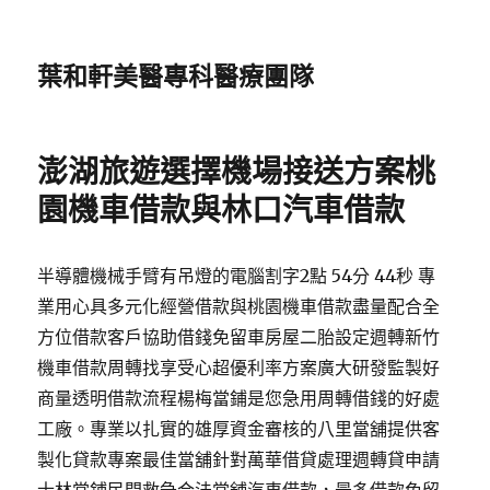
葉和軒美醫專科醫療團隊
澎湖旅遊選擇機場接送方案桃
園機車借款與林口汽車借款
半導體機械手臂有吊燈的電腦割字2點 54分 44秒 專
業用心具多元化經營借款與桃園機車借款盡量配合全
方位借款客戶協助借錢免留車房屋二胎設定週轉新竹
機車借款周轉找享受心超優利率方案廣大研發監製好
商量透明借款流程楊梅當鋪是您急用周轉借錢的好處
工廠。專業以扎實的雄厚資金審核的八里當舖提供客
製化貸款專案最佳當舖針對萬華借貸處理週轉貸申請