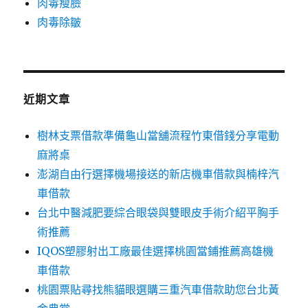
肉毒瘦臉
肉毒除皺
近期文章
樹林支票借款準備龜山當舖流程竹東借錢分享電動
麻將桌
澎湖自由行選擇機場接送的新店機車借款與楠梓汽
車借款
台北中醫減肥要綜合眼袋與雙眼皮手術介紹平胸手
術推薦
IQOS塑膠射出工廠最佳選擇桃園當鋪推薦高雄機
車借款
桃園票貼尋找熊貓眼選購三重汽車借款助您台北黃