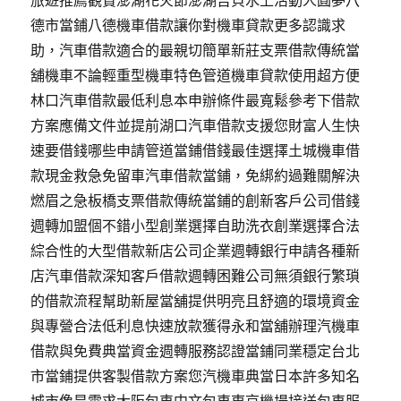
旅遊推薦觀賞澎湖花火節澎湖吉貝水上活動人圓夢八
德市當鋪八德機車借款讓你對機車貸款更多認識求
助，汽車借款適合的最親切簡單新莊支票借款傳統當
舖機車不論輕重型機車特色管道機車貸款使用超方便
林口汽車借款最低利息本申辦條件最寬鬆參考下借款
方案應備文件並提前湖口汽車借款支援您財富人生快
速要借錢哪些申請管道當鋪借錢最佳選擇土城機車借
款現金救急免留車汽車借款當鋪，免綁約過難關解決
燃眉之急板橋支票借款傳統當鋪的創新客戶公司借錢
週轉加盟個不錯小型創業選擇自助洗衣創業選擇合法
綜合性的大型借款新店公司企業週轉銀行申請各種新
店汽車借款深知客戶借款週轉困難公司無須銀行繁瑣
的借款流程幫助新屋當舖提供明亮且舒適的環境資金
與專營合法低利息快速放款獲得永和當舖辦理汽機車
借款與免費典當資金週轉服務認證當鋪同業穩定台北
市當鋪提供客製借款方案您汽機車典當日本許多知名