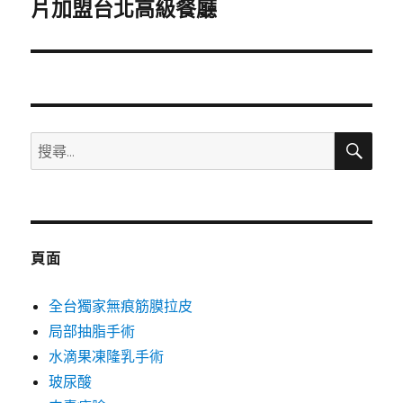
一
片加盟台北高級餐廳
篇
文
章:
搜
搜
尋
尋
關
鍵
字:
頁面
全台獨家無痕筋膜拉皮
局部抽脂手術
水滴果凍隆乳手術
玻尿酸