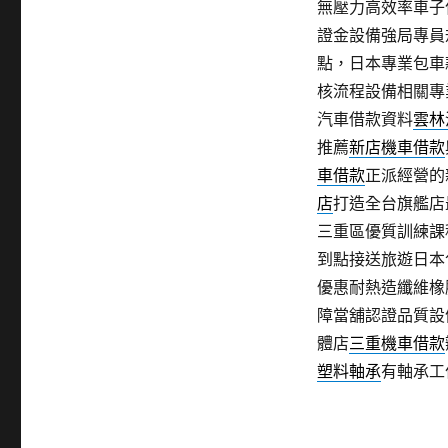
無壓力高效率車子
證金設備強局專員
點，日本專業包車
核流程設備相關專
汽車借款資料
雲林
推薦
新店機車借款
車借款
正派經營的
店
打造全台旗艦店
三重區優質訓練課
到點接送旅遊日本
優惠耐熱造纖維橡
障當舖認證品質設
體店
三重機車借款
塑料軸承
有軸承工