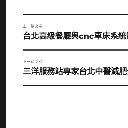
文
上一篇文章
章
台北高級餐廳與cnc車床系統
上
一
導
篇
覽
文
下一篇文章
章:
三洋服務站專家台北中醫減肥
下
一
篇
文
章: