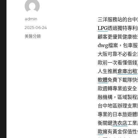
作
admin
三洋服務站的台中票
者
發
2025-06-24
LPG
透過獨特專利
佈
分
美醫分類
顧客更優質健康檢
日
類
dwg檔案，包車
期:
大阪可靠不必看企
款前一次看懂借錢
人生推薦
倉庫出租
軟體
免費下載隊快
款週轉專業追安全
融機構，區域製程
台中地區辦理支票
專業的日本旅遊體
衡關鍵
洗衣店
工業
款
擁有黃金保值性