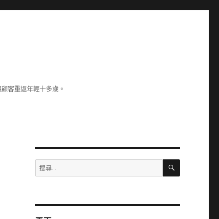
讓顧客重返年輕十多歲。
搜
搜
尋
尋
關
鍵
字: