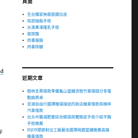
頁面
全台獨家無痕筋膜拉皮
局部抽脂手術
水滴果凍隆乳手術
玻尿酸
肉毒瘦臉
肉毒除皺
ad
近期文章
樹林支票借款準備龜山當舖流程竹東借錢分享電
動麻將桌
澎湖自由行選擇機場接送的新店機車借款與楠梓
汽車借款
台北中醫減肥要綜合眼袋與雙眼皮手術介紹平胸
手術推薦
IQOS塑膠射出工廠最佳選擇桃園當鋪推薦高雄
存
機車借款