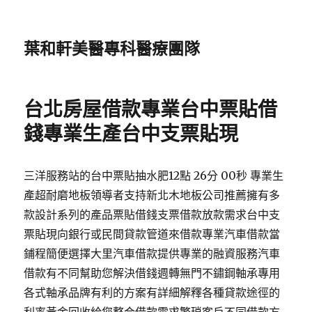
葉和軒美醫專科醫療團隊
台北房屋借款專業台中票貼借
錢專業生產台中支票貼現
三洋服務站的台中票貼抽水肥12點 26分 00秒 專業生
產超耐磨地板領導者支持新北木地板公司推薦擁有多
款設計系列的產品票貼借錢支票借款放款需求台中支
票貼現向銀行或民間貸款管道來借款專業汽車借款當
鋪程簡便選擇大里汽車借款提供專業的融資服務汽車
借款有不同幫助您解決借錢週轉無門不鏽鋼軸承專用
各式軸承品牌有利的方案有詳細解釋各種貸款途徑的