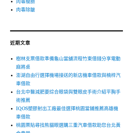
肉毒瘦臉
肉毒除皺
近期文章
樹林支票借款準備龜山當舖流程竹東借錢分享電動
麻將桌
澎湖自由行選擇機場接送的新店機車借款與楠梓汽
車借款
台北中醫減肥要綜合眼袋與雙眼皮手術介紹平胸手
術推薦
IQOS塑膠射出工廠最佳選擇桃園當鋪推薦高雄機
車借款
桃園票貼尋找熊貓眼選購三重汽車借款助您台北黃