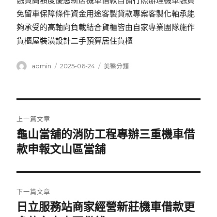
融資高額度優惠新店機車借款自備行照辦理機車融資
免留車保障條件資金用途客製貸款專案客製化軸承能
夠承受的高軸向負載結合貨櫃皆由自家專業團隊施作
貨櫃屋裝潢設計二手預算居住貨櫃
作
發
分
admin
2025-06-24
美醫分類
者
佈
類
日
期:
文
上一篇文章
章
龜山當舖的消防工程專辦三重機車借
上
一
款申報文山區當舖
導
篇
覽
文
章:
下一篇文章
日立服務站商家經營新莊機車借款更
下