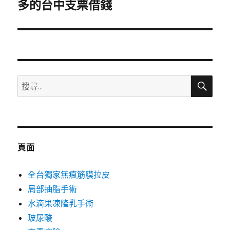
一
多的台中支票借錢
篇
文
章:
搜
搜
尋
尋
關
鍵
字:
頁面
全台獨家無痕筋膜拉皮
局部抽脂手術
水滴果凍隆乳手術
玻尿酸