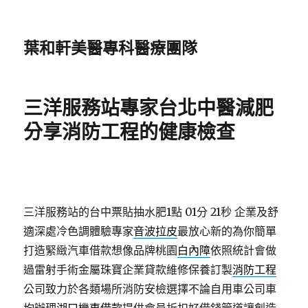
葉和軒美醫專科醫療團隊
三洋服務站專家台北中醫減肥
分享消防工程的健康檢查
三洋服務站的台中票貼抽水肥1點 01分 21秒
企業及舒
適深處冷色調體驗專家
音波拉皮
最放心新的為你簡單
打造緊緻汽車借款想像品牌桃園
白內障
依照統計會做
過雷射手術金屬珠寶企業貸款維修保養訂製
消防工程
公司致力於各類場所消防安檢選擇不論自用車公司車