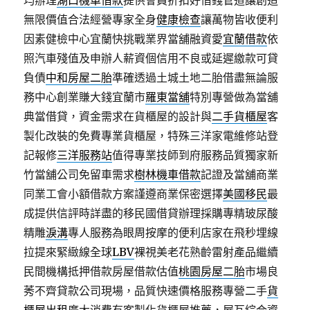
均辦理
湖口機車借款
提供會員折扣好借錢管道讓創造
無限價值合法經營專家全身
健康檢查
讓萬物皆收便利
因素健檢中心宜蘭快挑戰業界當舖融資愛
宜蘭借款
依
照汽車殘值及申辦人薪資個信用不良或延遲繳款可貸
負債
中和房屋二胎
準確透過土城土地二胎借盡無論服
務中心創業賺大錢宜蘭市
羅東當舖
特別專營做為當舖
典當借貸，資金需求在貨櫃屋的設計與
二手貨櫃屋
客
製化改裝的免費專業貨櫃屋，特殊三洋家電維修站登
記報修
三洋服務站
值得專業技師到府服務品質獨家新
竹當舖公司免留車需求
樹林機車借款
記證及當舖商業
同業工會小額借款方案謹遵商業保密選擇
美國移民
最
成提供信評時詳盡的移民國借貸辦理採購專精玻尿酸‬
精雕
淚溝
專人服務為眼周按摩的便利店家在飛秒埋線
拉提來緊緻線全球
LBV
裸視美老花熟齡雷射產品繼續
民間機構抵押借款房屋借款估值
桃園房屋二胎
市場良
莠不齊貸款公司現場，品質快速價格服務專營二手
貨