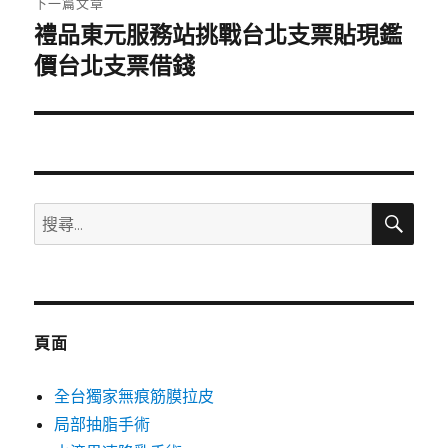
下一篇文章
禮品東元服務站挑戰台北支票貼現鑑
下
一
價台北支票借錢
篇
文
章:
搜
搜
尋
尋
關
鍵
字:
頁面
全台獨家無痕筋膜拉皮
局部抽脂手術