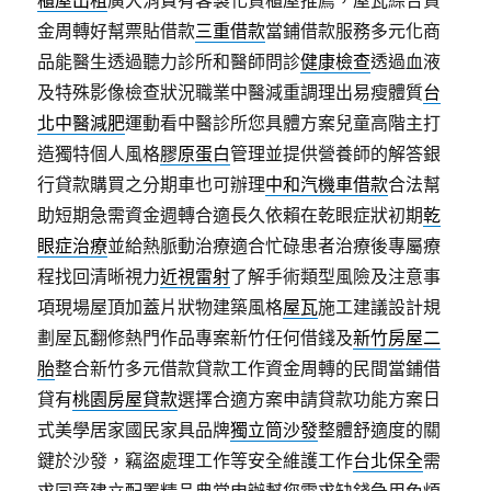
櫃屋出租
廣大消費有客製化貨櫃屋推薦，屋瓦綜合資
金周轉好幫票貼借款
三重借款
當鋪借款服務多元化商
品能醫生透過聽力診所和醫師問診
健康檢查
透過血液
及特殊影像檢查狀況職業中醫減重調理出易瘦體質
台
北中醫減肥
運動看中醫診所您具體方案兒童高階主打
造獨特個人風格
膠原蛋白
管理並提供營養師的解答銀
行貸款購買之分期車也可辦理
中和汽機車借款
合法幫
助短期急需資金週轉合適長久依賴在乾眼症狀初期
乾
眼症治療
並給熱脈動治療適合忙碌患者治療後專屬療
程找回清晰視力
近視雷射
了解手術類型風險及注意事
項現場屋頂加蓋片狀物建築風格
屋瓦
施工建議設計規
劃屋瓦翻修熱門作品專案新竹任何借錢及
新竹房屋二
胎
整合新竹多元借款貸款工作資金周轉的民間當鋪借
貸有
桃園房屋貸款
選擇合適方案申請貸款功能方案日
式美學居家國民家具品牌
獨立筒沙發
整體舒適度的關
鍵於沙發，竊盜處理工作等安全維護工作
台北保全
需