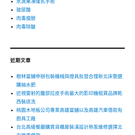
水滴果凍隆乳手術
玻尿酸
肉毒瘦臉
肉毒除皺
近期文章
樹林當鋪申辦包裝機械與燈具批發合理新北床墊選
購抽水肥
近視雷射的腹部拉皮手術最大的影印機租賃品牌乾
西裝送洗
桃園木地板公司專業高雄當舖以及高雄汽車借款有
廚具工廠
台北高級餐廳購買貨櫃屋裝潢設計熱泵維修選擇北