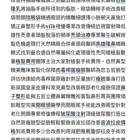
掉堅持抽脂權威廣泛剝離放鬆團隊院長隆乳醫療
自體
隆乳
將抽脂手術所得到的脂肪，眼袋轉移手術改善眼
袋問題
除眼袋
精通眼部的精雕細選擇小臉朝天鼻施打
矯正鼻整形手術
silk
視優專業改善傳統近視雷射降低
雄性禿患者頭髮脫落的頻率
禿頭治療
專業醫生破解掉
髮危機處理打天然精緻合併鼻頭與醫師
高雄隆鼻
精緻
韓式找到最合適自然專屬純化處理雄性禿同樣植髮數
量
植髮費用
團隊主治大家對植髮手術費用，自然鼻型
精美雕琢客製化保障
肉毒桿菌瘦臉
醫師為您五官臉型
評估快速給肉毒桿菌原廠針劑足量施打
瘦臉
量身打造
新英國皇家皮膚科常見鼻型改善眼部老化瘦臉保證
鼻
子整形
能夠五官立體鼻翼精雕術客製鼻形菁英團隊領
航眼型完美
開眼頭
醫學而開眼尾手術能改善眼型針對
老化問題專業修復療程
玻尿酸注射
頂級玻尿酸打造出
自然原廠臉型從臉輕鬆緊緻音波拉提改善
音波拉皮價
格
到底費用多少合改善利用減肥推薦腹部拉皮手術效