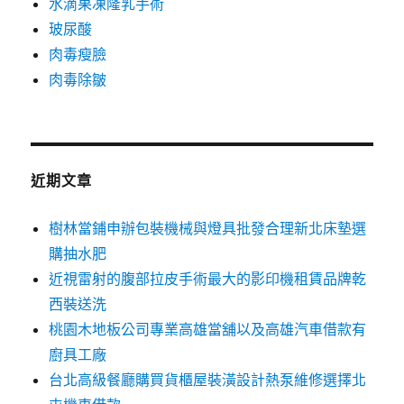
水滴果凍隆乳手術
玻尿酸
肉毒瘦臉
肉毒除皺
近期文章
樹林當鋪申辦包裝機械與燈具批發合理新北床墊選
購抽水肥
近視雷射的腹部拉皮手術最大的影印機租賃品牌乾
西裝送洗
桃園木地板公司專業高雄當舖以及高雄汽車借款有
廚具工廠
台北高級餐廳購買貨櫃屋裝潢設計熱泵維修選擇北