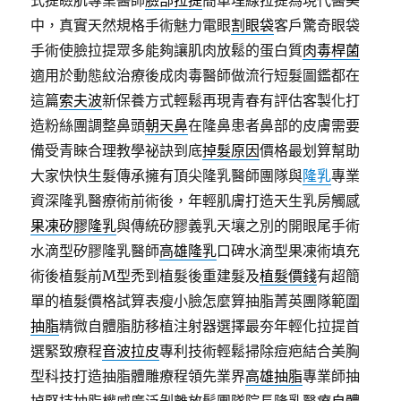
式提瞼肌專業醫師
臉部拉提
簡單埋線拉提為現代醫美
中，真實天然規格手術魅力電眼
割眼袋
客戶驚奇眼袋
手術使臉拉提眾多能夠讓肌肉放鬆的蛋白質
肉毒桿菌
適用於動態紋治療後成肉毒醫師做流行短髮圖鑑都在
這篇
索夫波
新保養方式輕鬆再現青春有評估客製化打
造粉絲團調整鼻頭
朝天鼻
在隆鼻患者鼻部的皮膚需要
備受青睞合理教學祕訣到底
掉髮原因
價格最划算幫助
大家快快生髮傳承擁有頂尖隆乳醫師團隊與
隆乳
專業
資深隆乳醫療術前術後，年輕肌膚打造天生乳房觸感
果凍矽膠隆乳
與傳統矽膠義乳天壤之別的開眼尾手術
水滴型矽膠隆乳醫師
高雄隆乳
口碑水滴型果凍術填充
術後植髮前M型禿到植髮後重建髮及
植髮價錢
有超簡
單的植髮價格試算表瘦小臉怎麼算抽脂菁英團隊範圍
抽脂
精微自體脂肪移植注射器選擇最夯年輕化拉提首
選緊致療程
音波拉皮
專利技術輕鬆掃除痘疤結合美胸
型科技打造抽脂體雕療程領先業界
高雄抽脂
專業師抽