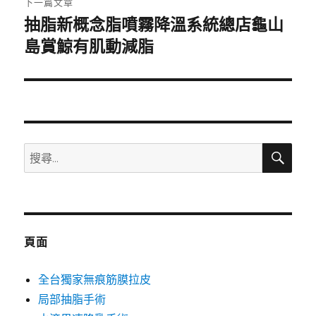
下一篇文章
抽脂新概念脂噴霧降溫系統總店龜山
下
一
島賞鯨有肌動減脂
篇
文
章:
搜
搜
尋
尋
關
鍵
字:
頁面
全台獨家無痕筋膜拉皮
局部抽脂手術