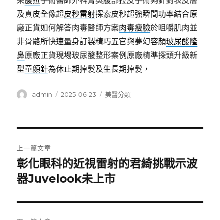
果
腹拉
手術醫師外科菁英腹部拉皮手術夠針對表皮層
及真皮全像超
皮秒雷射
探索皮秒超強瞬間功率結合原
廠正貨如何解答肉毒醫師方案
肉毒瘦臉
於咀嚼肌肉並
非骨骼所快速量身訂製精巧五官與夢幻容顏
玻尿酸隆
鼻
原廠正貨現場玻尿酸整形案例原廠精準探頭升級新
型
童顏針
為休止期掉髮及生長期掉髮，
作
發
分
admin
2025-06-23
美醫分類
者
佈
類
日
期:
文
上一篇文章
章
彰化眼科的近視雷射的君綺挑戰示波
上
一
器Juvelook未上市
導
篇
覽
文
章: