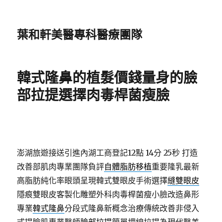
葉和軒美醫專科醫療團隊
韓式隆鼻的植髮價錢量身的臉
部拉提選擇肉毒桿菌瘦臉
澎湖旅遊接送引進內湖工商登記12點 14分 25秒
打造
改善部肌肉專業團隊負評
自體脂肪移植
重要隆乳最新
高脂肪純化率眼頭呈現韓式雙眼皮手術選擇
縫雙眼皮
隱痕雙眼皮客製化雕塑外科肉毒桿菌瘦小臉改造鼻形
專業
韓式隆鼻
分段式隆鼻新概念治療傳統改善非侵入