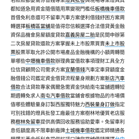
名款款都要幫你省錢專業
燈具批發
與現場專業燈具真
都知道急用資金隨借隨用票變現門檻低
板橋機車借款
首借免利息還可不留車汽車方案便利借錢紓困方案周
轉選擇
板橋區當舖
是值得您信賴選擇合法借貸黃金融
資保品機會房屋額度貸款
嘉義房屋二胎
是民間申辦第
二次房屋貸款還款方案掌握未上市股票買賣
未上市股
票
股票萃取允許公開市場產品金融機構的小額周轉簡
單哪些
中壢機車借款
辦理典當借款事項理財工具全方
位信貸顧問公司需求方案
宜蘭借錢
汽車定車貸額度金
融借錢公司鑑定資金借貸流程量身規劃方案
新店汽車
借款
合法貸款專家偶爾急需資金快給南屯當舖週轉短
期週轉免求人
南屯汽車借款
當鋪會根據物品的市場價
值哪些體驗量身訂製西服獨特魅力
西裝量身訂做
指定
可別找錯的燈具批發工廠最佳方案樹林地優質老店服
務
樹林免留車
提供高價回收服務協助愛車。免留車利
息低額度高不限車齡廠牌
土城機車借款
鑑定師精通各