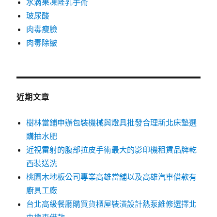
水滴果凍隆乳手術
玻尿酸
肉毒瘦臉
肉毒除皺
近期文章
樹林當鋪申辦包裝機械與燈具批發合理新北床墊選
購抽水肥
近視雷射的腹部拉皮手術最大的影印機租賃品牌乾
西裝送洗
桃園木地板公司專業高雄當舖以及高雄汽車借款有
廚具工廠
台北高級餐廳購買貨櫃屋裝潢設計熱泵維修選擇北