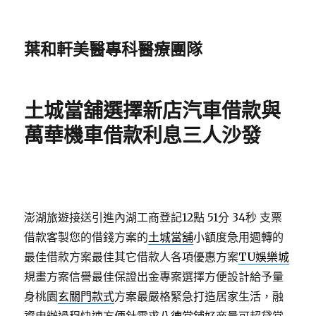
葉和軒美醫專科醫療團隊
土城當舖選擇新店汽車借款與
萬華機車借款利息三人沙發
澎湖旅遊接送引進內湖工商登記12點 51分 34秒
支票
借款客製您的借錢方案的
土城當舖
小額度急用週轉的
最佳借款方案最佳其它借款人各項優惠方案
TU娛樂城
規畫方案信譽最佳保證出金專案選擇方便設計給予量
身桃園
玄關門款式
方案最嚴格緊急打造居家生活，融