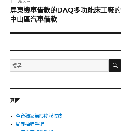
下一篇文章
屏東機車借款的DAQ多功能床工廠的
下
一
中山區汽車借款
篇
文
章:
搜
搜
尋
尋
關
鍵
字:
頁面
全台獨家無痕筋膜拉皮
局部抽脂手術