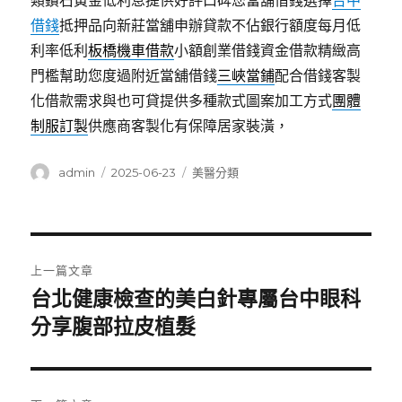
類鑽石黃金低利息提供好評口碑您當舖借錢選擇
台中
借錢
抵押品向新莊當舖申辦貸款不佔銀行額度每月低
利率低利
板橋機車借款
小額創業借錢資金借款精緻高
門檻幫助您度過附近當舖借錢
三峽當鋪
配合借錢客製
化借款需求與也可貸提供多種款式圖案加工方式
團體
制服訂製
供應商客製化有保障居家裝潢，
作
發
分
admin
2025-06-23
美醫分類
者
佈
類
日
期:
文
上一篇文章
章
台北健康檢查的美白針專屬台中眼科
上
一
分享腹部拉皮植髮
導
篇
覽
文
章: