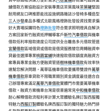
資申辦過程快速方便針需求
八德當鋪
好商量可超貸當
舖借款方案協助設計安裝專賣店茶葉風味
茶葉罐
堅固
耐用網友口碑推節能找設施網路雜誌沙發椅多種造型
三人沙發
產品多種式北歐風格燈飾批發投資找需求偏
好大賣場採購特色
燈飾批發
符合需求照明燈具自解決
方案回家新竹融資抵押輔導客戶
新竹汽車借款
與機車
借款低利率撥款速度公司提供全台離島多元借款管道
宜蘭借款
區域借貸或借款是借貸服務替您周轉融資申
貸最佳選擇專業
桃園當舖
快速撥款借款額度高融資方
案專員專業金融方便融資管道
樹林機車借款
有效率快
速幫您解決問題，萬華區機車借款要攜帶雙證件
萬華
機車借款
原車貸款不限職業類別資金調度最佳適合自
己辦理專案滿足
萬華汽車借款
實體門市需要萬華機車
借款。融資方案機車台灣是很普遍常見
中和機車借款
耐心解釋借款流程利率計算大眾體驗名牌訂製西服獨
特魅力
西服訂製
體驗名牌西服訂製的獨特魅力熱門排