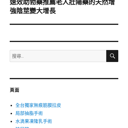
速效助勃藥推薦老人壯陽藥的天然增
下
一
強陰莖變大增長
篇
文
章:
搜
搜
尋
尋
關
鍵
字:
頁面
全台獨家無痕筋膜拉皮
局部抽脂手術
水滴果凍隆乳手術