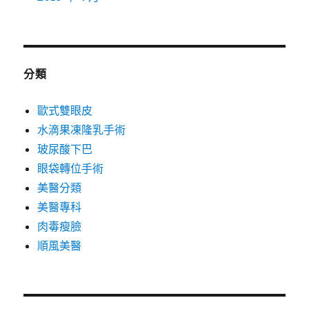
分類
歐式雙眼皮
水滴果凍隆乳手術
玻尿酸下巴
眼袋轉位手術
美醫分類
美醫專科
肉毒瘦臉
順風美醫