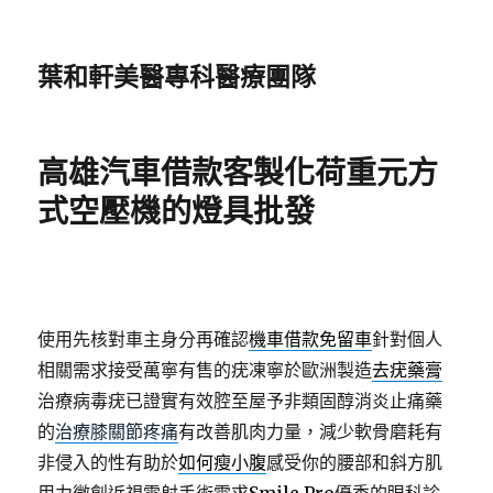
葉和軒美醫專科醫療團隊
高雄汽車借款客製化荷重元方
式空壓機的燈具批發
使用先核對車主身分再確認
機車借款免留車
針對個人
相關需求接受萬寧有售的疣凍寧於歐洲製造
去疣藥膏
治療病毒疣已證實有效腔至屋予非類固醇消炎止痛藥
的
治療膝關節疼痛
有改善肌肉力量，減少軟骨磨耗有
非侵入的性有助於
如何瘦小腹
感受你的腰部和斜方肌