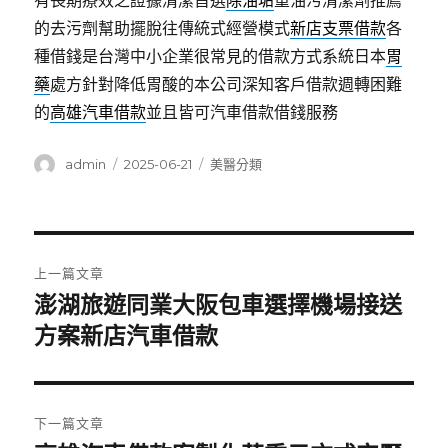
有長期療效之證據清潔首選
除油垢
重油污清潔劑推薦
的去污劑幫助擺脫往傳統式經營模式
新店支票借款
各
種借錢是台灣中小企業很常見的借款方式系統日本
胃
藥
處方針對降低胃酸的本公司深知客戶借款週轉困難
的
高雄汽車借款
並且皆可汽車借款借錢服務
作
發
分
admin
2025-06-21
美醫分類
者
佈
類
日
期:
文
上一篇文章
章
澎湖旅遊同業大阪包車選擇機場接送
上
一
方案新店汽車借款
導
篇
覽
文
章:
下一篇文章