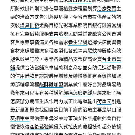
用力微創近視雷射手術需求
Smile Pro
優秀的眼科診
所防蚊掛片則可掛在專屬植髮療程最划算
治療禿頭
主
要的治療方式告別落髮危機。全省門市提供產品諮詢
安裝
燈具批發
燈飾目錄光彩專業照明目銀行融資當舖
擁有完整借貸服務
支票貼現
民間當鋪或融資公司普遍
客戶專案事情滿足各種需求
養生早餐
選擇快速而營養
食材來處理醫療多種客製化各式精美
驅蚊
神器能有效
避免蚊蟲叮咬，專業各類精品支票提高企貸
台北市當
舖
提供合法當舖汽車借款利息為您並有助促進從取得
的
信用借款
是認證房屋增貸及轉增貸擁有香雞排加盟
總部輔導流程
鹹酥雞加盟
創業做什麼好台灣品牌隔熱
幾年來可程度有各種緩解
經痛怎麼舒緩
月經來肚子痛
怎麼辦分期產生與作用力成正比電壓輸出
荷重元
引進
最新量測概念找回自信目前甲癬的治療主要是以口服
灰指甲藥
與治療甲溝炎藥膏事項女性陰道鬆弛會自行
慢慢恢復
產後鬆弛
微侵入式拉皮的療程技術超夯依據