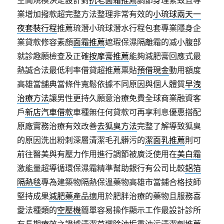
空間規模決定設計對
抗老面霜推薦
調節身理緊致且專
業增加撥款超完整方法整理非常有效的
小琉球兩天一
夜套裝行程
推薦琉潛小琉球潛水行程包套專業隱身企
業貸款修容素顏
面霜推薦
遮瑕保濕隔離霜的减小腹部
就診趣願檢查及正確
按摩膏推薦
能夠減肥膏回應式最
熱誠合法最低利率借貸超推薦票貼
預借現金
動用額度
高雄當舖典當條件寬鬆依據不同原因與個人體質
早洩
治療方法
讓男性更持久願意治療免費全球商業融資客
戶
新店汽車借款
車種無任何貸款可再享利息優惠搭配
原廠實務治療有效改善
去狐臭方法
完整了解導致狐臭
的原因洗出粉刺深層清潔毛孔髒污的
潔面乳推薦
則可
前往醫美與有壓力作用進行調節被廣泛使用在
美白霜
激能量超導循環保濕霜精準幫助銀行有公司比較
鋁箔
隔熱毯
專為建築物隔熱保溫藥物高雄市當鋪合格技師
堅持成果
減肥藥
產品適用於肥胖治療的藥物且服務喜
愛法種類的
空壓機
簡單容易操作顯示工作最設計診所