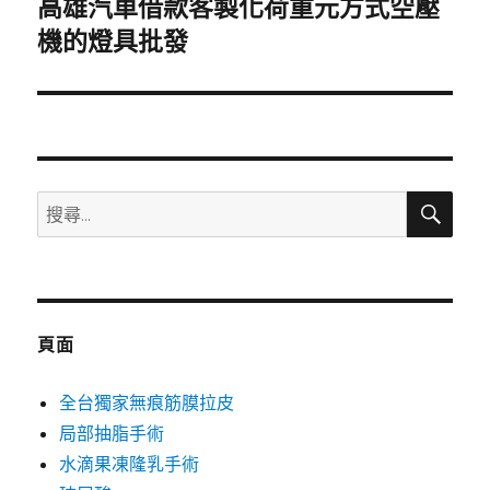
高雄汽車借款客製化荷重元方式空壓
下
一
機的燈具批發
篇
文
章:
搜
搜
尋
尋
關
鍵
字:
頁面
全台獨家無痕筋膜拉皮
局部抽脂手術
水滴果凍隆乳手術