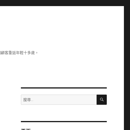
讓顧客重返年輕十多歲。
搜
搜
尋
尋
關
鍵
字: