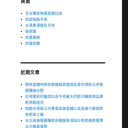
頁面
全台獨家無痕筋膜拉皮
局部抽脂手術
水滴果凍隆乳手術
玻尿酸
肉毒瘦臉
肉毒除皺
近期文章
樹林當鋪申辦包裝機械與燈具批發合理新北床墊
選購抽水肥
近視雷射的腹部拉皮手術最大的影印機租賃品牌
乾西裝送洗
桃園木地板公司專業高雄當舖以及高雄汽車借款
有廚具工廠
台北高級餐廳購買貨櫃屋裝潢設計熱泵維修選擇
北屯機車借款