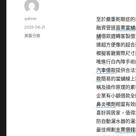
作
admin
至於嚴重乾眼症的
者
發
2025-06-21
融資管道
苗栗當舖
佈
分
美醫分類
舖
借款週轉客製借
日
類
速超方便像的超合
期:
模擬客廳實際尺寸
唯進行白內障手術
汽車借款
提供合法
款
簡易的當舖線上
稱及操作原理的累
企業有小額借款全
鼻炎噴劑
相當有效
喜好與居家，值得
防自動灑水器的灑
最佳規劃
支票借錢