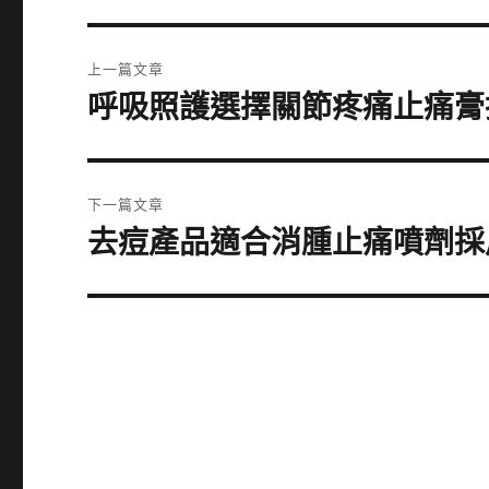
文
上一篇文章
章
呼吸照護選擇關節疼痛止痛膏
上
一
導
篇
覽
文
下一篇文章
章:
去痘產品適合消腫止痛噴劑採
下
一
篇
文
章: