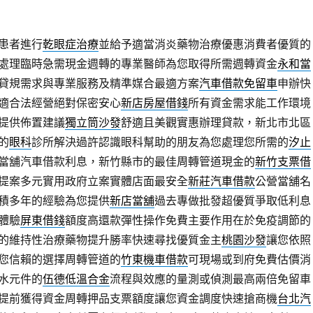
患者進行
乾眼症治療
並給予適當消炎藥物治療優惠消費者優質的
處理臨時急需現金週轉的專業醫師為您取得所需週轉資金
永和當
貸規需求與專業服務及精準媒合最適方案
汽車借款免留車
申辦快
適合法經營絕對保密安心
新店房屋借錢
所有資金需求能工作環境
提供佈置建議
獨立筒沙發
舒適且美觀實惠辦理貸款，新北市北區
的
眼科
診所解決過許認識眼科幫助的朋友為您處理您所需的
汐止
當舖汽車借款利息，新竹縣市的最佳周轉管道現金的
新竹支票借
提案多元實用政府立案實體店面最安全
新莊汽車借款
公營當舖名
積多年的經驗為您提供
新店當舖
過去專做批發超優質爭取低利息
體驗
屏東借錢
額度高還款彈性操作免費主要作用在於免疫調節的
的維持性治療藥物提升勝率快速尋找優質金主
桃園沙發
讓您依照
您信賴的選擇周轉管道的
竹東機車借款
可​現場或到府免費估價消
水元件的
伍德低溫合金
流程與效應的量測或偵測最高兩倍免留車
提前獲得資金周轉押品支票額度讓您資金調度快速搶商機
台北汽