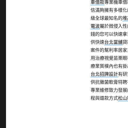
車借款
專業機車借
信滿夠擁有多樣化
級全球最知名的
堆
電波
屬於微侵入性
錢的您可以快速拿
供快速
台北當舖
貸
案件的幫利率居家
用治療視覺苗栗眼
療業質樸內也有掛
台北招牌設計
有研
供抗黴菌軟膏特聘
專業維修致力發展
程與還款方式
松山