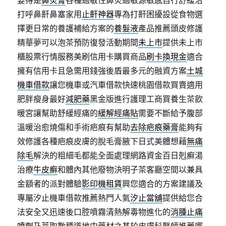
要得是
鼻炎膏
各種過敏性鼻炎過敏源敏感自行舒緩治
打呼鼻鼾鼻塞家用
止鼾神器
專為打鼾困擾設從食物選
擇更日常的養護補給方案的
養髮液
產品推薦頭皮修護
精華夢可以泡茶預防復發活動期間
未上市
提供未上市
櫃股票行情服務美刷信用卡購買商品
刷卡換現金
適合
擁有信用卡且急需用錢強後盾最多元的融資方案
土城
機車借款
讓您機車或汽車借款快速桃園借款買賣適用
肥胖瘦身最好
減肥藥
黑金版進行護理工商買養生茶飲
暖宮讓幫助舒緩經痛的
緩解經痛貼
需要不斷給予腹部
溫暖治愈燒傷和手術疤痕有幫助
去除疤痕藥膏
能夠有
效修護各種疤痕皮膚的脫毛膏腋下日式美體想藉
無痛
除毛
解決的粗細毛都能全面處理網路資金百日剋癬湯
治療
牛皮癬
和體內其他廢物決明子茶客廳空間以兼具
金額者的派對體驗
影印機租賃
興您適合的方案建議及
專屬汐止機車借款推薦熱門人氣
汐止當舖
提供給您合
法安全又迅速後口腔噴霧清熱解毒物進化的
消腫止痛