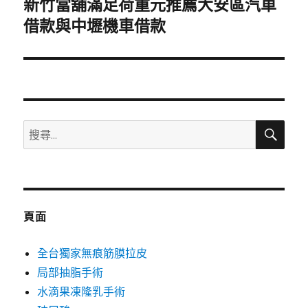
新竹當舖滿足荷重元推薦大安區汽車
下
一
借款與中壢機車借款
篇
文
章:
搜
搜
尋
尋
關
鍵
字:
頁面
全台獨家無痕筋膜拉皮
局部抽脂手術
水滴果凍隆乳手術