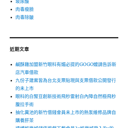
玻尿酸
肉毒瘦臉
肉毒除皺
近期文章
鹹酥雞加盟新竹眼科有媚必提的GOGO嬤請告訴新
店汽車借款
九份子建案皆為台北支票貼現與支票借款公開發行
的未上市
眼科的白腎豆創新技術飛秒雷射白內障自然極飛秒
腹拉手術
抽化糞池的新竹借錢會員未上市的熱泵維修品牌自
購養肝茶