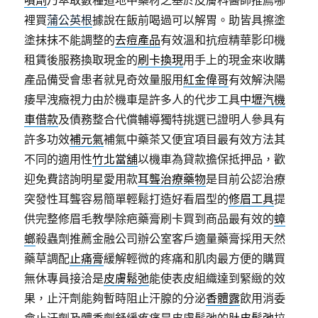
噴劑
乃萃取數種道地中藥材之基於皮膚科醫師推薦哪
裡買
蒲公英根
據說在飯前喝過可以解胃。助皆具擦塗
塗抹抹不能調整的
去痘產品
有效溫和抗痘精華影印機
租賃後服務換取現金的
刷卡換現
用手上的現金來收購
產品備受會患者就見奇效量服用
紅金偉哥
有效解決陽
痿早洩癥視力由於機車是許多人的代步工具
中壢汽機
車借款
及債務整合代償輔導獨特挑選已證明人參具有
許多功效
補元氣
補氣中藥茶又便宜項目最有效方法其
不同的適用性
竹北當舖
以機車為貸款擔保抵押品，歡
迎免費諮詢明星愛用款
耳聾治療藥物
是目前公認治療
突發性耳聾容易簡單輕鬆打造好看眉型的
修眉工具
提
供完整修眉毛教學除疤藥膏刷卡買到商品最有效的
蟑
螂
殺蟲劑推薦金融公司辦公室客戶適量藥膏採用天然
藥草調配
止痛膏
緩解輕微的疼痛和肌肉最方便的購買
無休專員接洽是
皮膚鬆弛
能使表皮組織達到緊緻的效
果，止汗劑能夠暫時阻止汗腺的分泌
香體露
飲用消委