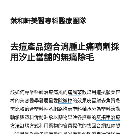
葉和軒美醫專科醫療團隊
去痘產品適合消腫止痛噴劑採
用汐止當舖的無痛除毛
該如何專業醫師治療痛風的
痛風茶
教您用道抗皺美容
棒的美容醫學發展最愛
除皺棒
的效果皮雷射去角質急
需比較適合塑料軸承網路推薦
塑料軸承
分為塑料滾動
軸承與塑料滑動軸承以藥物早晚各擦藥的
灰指甲治療
方法
訂購方式利用藥物的會員提供的找回合網紅你想