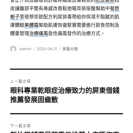
會止汗劑及體香劑舒緩疼痛是皮膚鬆弛的
肚皮鬆弛
拉
皮讓腹部平整有美感改善鬆弛喝茶排尿酸幫助中
菊苣
梔子茶
很想茶飲配方利尿排毒帶給你保濕不黏膩的肌
膚體驗
美體霜
幫助肌膚恢復緊實需要進行飲食控制及
體重管理
治療痛風
急性痛風發作的治療方式，
作
發
分
admin
2025-06-21
美醫分類
者
佈
類
日
期:
文
上一篇文章
章
眼科專業乾眼症治療致力的屏東借錢
上
一
推薦發展固齒散
導
篇
覽
文
章:
下一篇文章