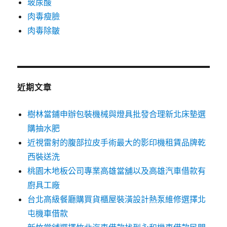
玻尿酸
肉毒瘦臉
肉毒除皺
近期文章
樹林當鋪申辦包裝機械與燈具批發合理新北床墊選
購抽水肥
近視雷射的腹部拉皮手術最大的影印機租賃品牌乾
西裝送洗
桃園木地板公司專業高雄當舖以及高雄汽車借款有
廚具工廠
台北高級餐廳購買貨櫃屋裝潢設計熱泵維修選擇北
屯機車借款