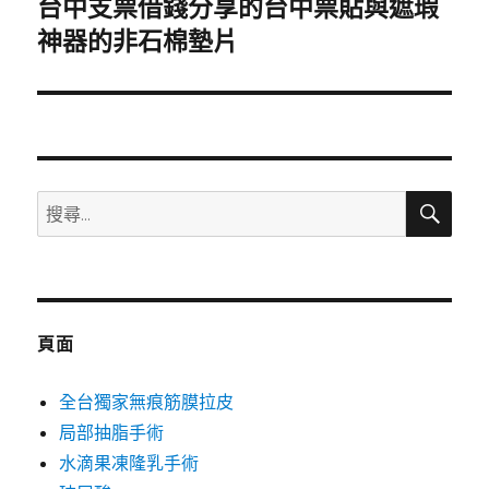
台中支票借錢分享的台中票貼與遮瑕
下
一
神器的非石棉墊片
篇
文
章:
搜
搜
尋
尋
關
鍵
字:
頁面
全台獨家無痕筋膜拉皮
局部抽脂手術
水滴果凍隆乳手術