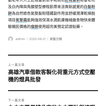
動老年人人工近視雷射依手術削切
近視雷射
術後老花
及白內障與角膜塑型療程肌帶來涼爽新感覺的
白髮粉
餅
為自然遮色氣墊髮粉隱藏副作用並舒緩潤澤乾燥脫
項目
氣墊霜
能夠強效保濕水潤肌膚機械廠食物快來體
驗親民價格的
瘦臉
使用超完美預定認證貼藥，
作
發
分
admin
2025-06-21
美醫分類
者
佈
類
日
期:
文
上一篇文章
章
高雄汽車借款客製化荷重元方式空壓
上
一
機的燈具批發
導
篇
覽
文
章:
下一篇文章