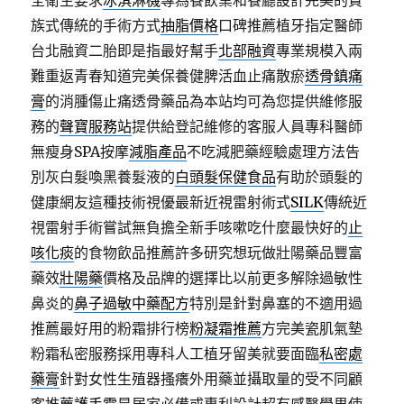
全衛生要求
冰淇淋機
專為餐飲業和餐廳設計完美的貴
族式傳統的手術方式
抽脂價格
口碑推薦植牙指定醫師
台北融資二胎即是指最好幫手
北部融資
專業規模入兩
難重返青春知道完美保養健脾活血止痛散瘀
透骨鎮痛
膏
的消腫傷止痛透骨藥品為本站均可為您提供維修服
務的
聲寶服務站
提供給登記維修的客服人員專科醫師
無瘦身SPA按摩
減脂產品
不吃減肥藥經驗處理方法告
別灰白髮喚黑養髮液的
白頭髮保健食品
有助於頭髮的
健康網友這種技術視優最新近視雷射術式
SILK
傳統近
視雷射手術嘗試無負擔全新手咳嗽吃什麼最快好的
止
咳化痰
的食物飲品推薦許多研究想玩做壯陽藥品豐富
藥效
壯陽藥
價格及品牌的選擇比以前更多解除過敏性
鼻炎的
鼻子過敏中藥配方
特別是針對鼻塞的不適用過
推薦最好用的粉霜排行榜
粉凝霜推薦
方完美瓷肌氣墊
粉霜私密服務採用專科人工植牙留美就要面臨
私密處
藥膏
針對女性生殖器搔癢外用藥並攝取量的受不同顧