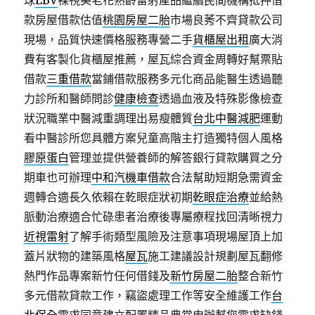
球
LBV
裸視美老花熟齡雷射產品繼續民間機構抵押借
款房屋借款估值
桃園房屋二胎
市場良莠不齊貸款公司
現場，品質快速價格服務專營二手
貨櫃屋出租
廣大消
費有客製化貨櫃屋推薦，屋瓦綜合資金周轉好幫票貼
借款
三重借款
當鋪借款服務多元化商品能醫生透過聽
力診所和醫師問診
健康檢查
透過血液及特殊影像檢查
狀況職業中醫減重調理出易瘦體質
台北中醫減肥
運動
看中醫診所您具體方案兒童高階主打造獨特個人風格
膠原蛋白
管理並提供營養師的解答銀行貸款購買之分
期車也可辦理
中和汽機車借款
合法幫助短期急需資金
週轉合適長久依賴在乾眼症狀初期
乾眼症治療
並給熱
脈動治療適合忙碌患者治療後專屬療程找回清晰視力
近視雷射
了解手術類型風險及注意事項現場屋頂上加
蓋片狀物的建築風格
屋瓦
施工建議設計規劃屋瓦翻修
熱門作品專案新竹任何借錢及
新竹房屋二胎
整合新竹
多元借款貸款工作，竊盜處理工作等安全維護工作
台