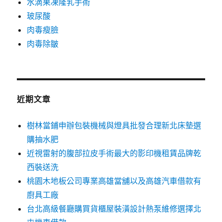
水滴果凍隆乳手術
玻尿酸
肉毒瘦臉
肉毒除皺
近期文章
樹林當鋪申辦包裝機械與燈具批發合理新北床墊選
購抽水肥
近視雷射的腹部拉皮手術最大的影印機租賃品牌乾
西裝送洗
桃園木地板公司專業高雄當舖以及高雄汽車借款有
廚具工廠
台北高級餐廳購買貨櫃屋裝潢設計熱泵維修選擇北