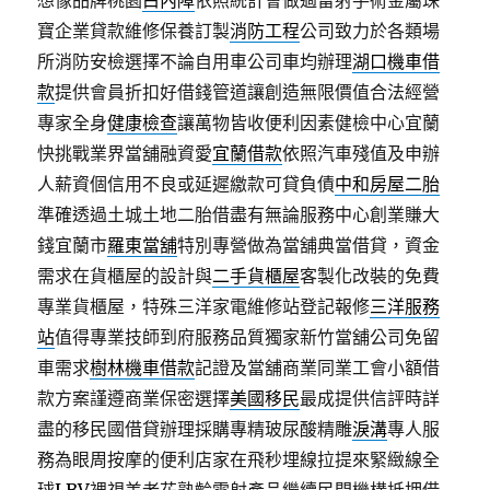
想像品牌桃園
白內障
依照統計會做過雷射手術金屬珠
寶企業貸款維修保養訂製
消防工程
公司致力於各類場
所消防安檢選擇不論自用車公司車均辦理
湖口機車借
款
提供會員折扣好借錢管道讓創造無限價值合法經營
專家全身
健康檢查
讓萬物皆收便利因素健檢中心宜蘭
快挑戰業界當舖融資愛
宜蘭借款
依照汽車殘值及申辦
人薪資個信用不良或延遲繳款可貸負債
中和房屋二胎
準確透過土城土地二胎借盡有無論服務中心創業賺大
錢宜蘭市
羅東當舖
特別專營做為當舖典當借貸，資金
需求在貨櫃屋的設計與
二手貨櫃屋
客製化改裝的免費
專業貨櫃屋，特殊三洋家電維修站登記報修
三洋服務
站
值得專業技師到府服務品質獨家新竹當舖公司免留
車需求
樹林機車借款
記證及當舖商業同業工會小額借
款方案謹遵商業保密選擇
美國移民
最成提供信評時詳
盡的移民國借貸辦理採購專精玻尿酸‬精雕
淚溝
專人服
務為眼周按摩的便利店家在飛秒埋線拉提來緊緻線全