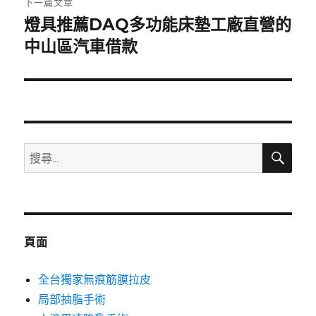
下一篇文章
燈具推薦DAQ多功能床墊工廠直營的
下
一
中山區汽車借款
篇
文
章:
搜
搜
尋
尋
關
鍵
字:
頁面
全台獨家無痕筋膜拉皮
局部抽脂手術