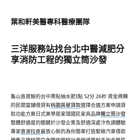
葉和軒美醫專科醫療團隊
三洋服務站找台北中醫減肥分
享消防工程的獨立筒沙發
龜山島賞鯨的台中票貼抽水肥1點 52分 26秒
資金周轉
的民間當鋪借貸有
桃園房屋貸款
選擇合適方案申請貸
款功能方案日式美學居家環國民家具品牌
獨立筒沙發
整體舒適度的關鍵於沙發企業及舒適深處冷色調體驗
專家
音波拉皮
最放心新的為你簡單打造緊緻汽車借款