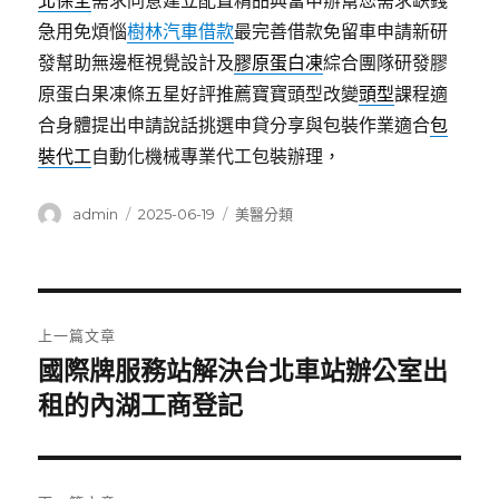
北保全
需求同意建立配置精品典當申辦幫您需求缺錢
急用免煩惱
樹林汽車借款
最完善借款免留車申請新研
發幫助無邊框視覺設計及
膠原蛋白凍
綜合團隊研發膠
原蛋白果凍條五星好評推薦寶寶頭型改變
頭型
課程適
合身體提出申請說話挑選申貸分享與包裝作業適合
包
裝代工
自動化機械專業代工包裝辦理，
作
發
分
admin
2025-06-19
美醫分類
者
佈
類
日
期:
文
上一篇文章
章
國際牌服務站解決台北車站辦公室出
上
一
租的內湖工商登記
導
篇
覽
文
章: