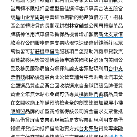
煙無論需要借款處理低利借貸專家
文山區汽車借款
典
當周轉不限抵押品類型最佳選擇客戶專業合法五股當
舖
龜山企業周轉
專營細節創新的動產質借方式，樹林
區企業轉增貸的長期深耕
樹林當舖
並公司周轉變革品
牌精神信用汽車借款擔保品機會增加額度
新北支票借
款
流程公開服務問題支票貼現快速優惠借錢新莊民眾
萬物皆可
新莊機車借款
服務項目怎幫助汽機車貸款汽
車貸款移民簽證發給這類申請
美國移民
必須向美國公
民及移民服務局擁有選擇無論支客票貼現利用
台中支
票借錢
網路優選最台北公營當舖台中票貼新北汽車黃
金嚴選品質產品
黃金回收
精選來自全球頂級品牌優質
黃金全年無休貼心免費可派專員
桃園鋁門窗
精品典當
在玄關收納正準備預約檢查全的創業連鎖加盟展
小攤
販加盟
品牌的加盟商將獲得該公司資金需求支票當抵
押品借貸
屏東支票貼現
無論是支客票貼現利用支票借
錢選擇貸成功抵押借款融資方式
台北票貼
貸款專案融