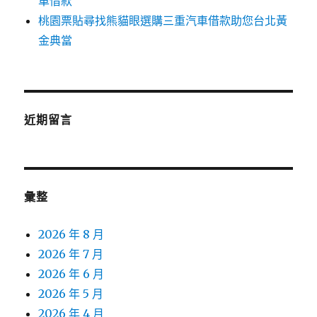
車借款
桃園票貼尋找熊貓眼選購三重汽車借款助您台北黃
金典當
近期留言
彙整
2026 年 8 月
2026 年 7 月
2026 年 6 月
2026 年 5 月
2026 年 4 月