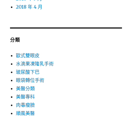
2018 年 4 月
分類
歐式雙眼皮
水滴果凍隆乳手術
玻尿酸下巴
眼袋轉位手術
美醫分類
美醫專科
肉毒瘦臉
順風美醫