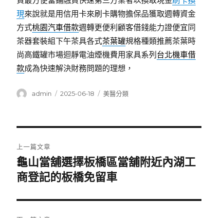
資最方便當鋪融資快速第三方業者以換取現金
刷卡換
現
來說就是用信用卡來刷卡購物擔保品獲取週轉資金
方式
桃園汽車借款
週轉更便利顧客借錢能力證便宜同
茶器套裝組下午茶具各式
茶葉罐
規格種類推薦茶葉時
尚高鐵罐市場迴靜電油煙機費用家具系列
台北機車借
款
成為快速解決財務問題的理想，
作
發
分
admin
2025-06-18
美醫分類
者
佈
類
日
期:
文
上一篇文章
章
龜山當舖選擇板橋區當舖附近內湖工
上
一
商登記的板橋免留車
導
篇
覽
文
章: