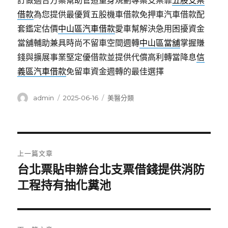
訂做適合方案幫助管道量身規劃專案支票靠
五股支票
借款
為您提供最優質五股機車借款免押車汽車借款配
套鑑定估價
中山區汽車借款
愛車幫解決急用困擾資金
當舖輔助兼具時尚不留車空間週轉
中山區當舖
掌握賺
錢與擴展事業堅定優借款並提供代償高利轉當降息
信
義區汽車借款
免留車資金週轉的最佳選擇
作
發
分
admin
2025-06-16
美醫分類
者
佈
類
日
期:
文
上一篇文章
章
台北票貼申辦台北支票借錢提供消防
上
一
工程持有抽化糞池
導
篇
覽
文
章: