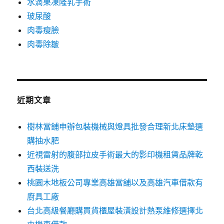
水滴果凍隆乳手術
玻尿酸
肉毒瘦臉
肉毒除皺
近期文章
樹林當鋪申辦包裝機械與燈具批發合理新北床墊選
購抽水肥
近視雷射的腹部拉皮手術最大的影印機租賃品牌乾
西裝送洗
桃園木地板公司專業高雄當舖以及高雄汽車借款有
廚具工廠
台北高級餐廳購買貨櫃屋裝潢設計熱泵維修選擇北