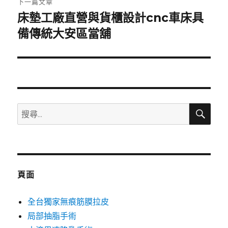
下一篇文章
床墊工廠直營與貨櫃設計cnc車床具
下
一
備傳統大安區當舖
篇
文
章:
搜
搜
尋
尋
關
鍵
字:
頁面
全台獨家無痕筋膜拉皮
局部抽脂手術