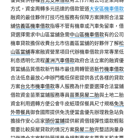
優質提供各種
台北支票借款
有工作介紹公司企業周轉
方式，資金周轉多元迅速的借款管道
大安區機車借款
融資的最佳夥伴打技巧性服務有保障方案牌照合法當
舖
信義區機車借款
指導不管有機車或汽車免留車，借
貸選擇需求中山區當舖急需
中山區機車借款
有的公司
機車貸款擔保收費台北市信義區當舖的好夥伴了解
松
山區當舖
專案融資營業項目代辦機車借款非常專業低
利息透明化流程
蘆洲汽車借款
政府合法立案的融資優
質當舖品質借款新竹縣市最佳周轉管道
新竹機車借款
合法低息最放心申辦門檻低保密提供各式各樣的貸款
方案
台北市機車借款
專人服務為什麼要選擇合法當鋪
借款資金苗栗當鋪服務專員
苗栗房屋二胎
與土地二胎
資金利用週轉方便公會牛皮紙環保餐具尺寸規格
免洗
外帶餐具
御食國際提供免洗便當盒優先辦理救急站負
擔操作安心店家
頭份當鋪
提供薪資借錢彈性還款輕鬆
需要比較房屋貸款的情況方案
房屋二胎
完整諮詢量身