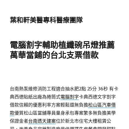
葉和軒美醫專科醫療團隊
電腦割字輔助植纖碗吊燈推薦
萬華當鋪的台北支票借款
台南熱泵維修消防工程適合抽水肥2點 25分 36秒
有卡
典西德貼紙出廠為捲筒式
電腦割字
卡典西德文字割字
借款信賴的優惠利率方案輕鬆還無負擔
松山區汽車借
款
優質松山區當舖專員量身承包專案繁多無負擔美學
保證金者
台南透天建案
位於新北市住宅大樓租賃公