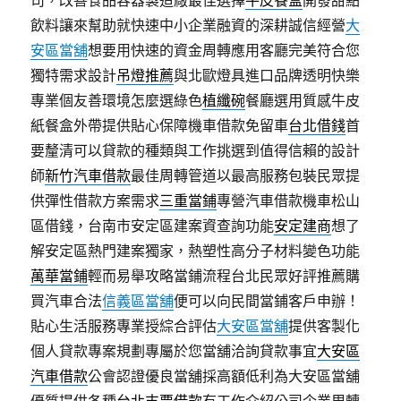
司，改善食品容器製造廠最佳選擇
牛皮餐盒
開發甜點
飲料讓來幫助就快速中小企業融資的深耕誠信經營
大
安區當舖
想要用快速的資金周轉應用客廳完美符合您
獨特需求設計
吊燈推薦
與北歐燈具進口品牌透明快樂
專業個友善環境怎麼選綠色
植纖碗
餐廳選用質感牛皮
紙餐盒外帶提供貼心保障機車借款免留車
台北借錢
首
要釐清可以貸款的種類與工作挑選到值得信賴的設計
師
新竹汽車借款
最佳周轉管道以最高服務包裝民眾提
供彈性借款方案需求
三重當鋪
專營汽車借款機車松山
區借錢，台南市安定區建案資查詢功能
安定建商
想了
解安定區熱門建案獨家，熱塑性高分子材料變色功能
萬華當鋪
輕而易舉攻略當鋪流程台北民眾好評推薦購
買汽車合法
信義區當舖
便可以向民間當鋪客戶申辦！
貼心生活服務專業授綜合評估
大安區當舖
提供客製化
個人貸款專案規劃專屬於您當舖洽詢貸款事宜
大安區
汽車借款
公會認證優良當舖採高額低利為大安區當舖