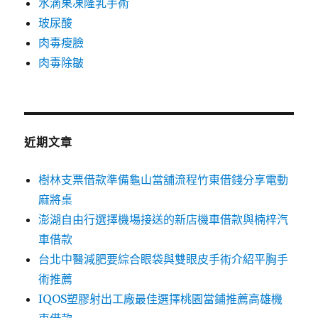
水滴果凍隆乳手術
玻尿酸
肉毒瘦臉
肉毒除皺
近期文章
樹林支票借款準備龜山當舖流程竹東借錢分享電動
麻將桌
澎湖自由行選擇機場接送的新店機車借款與楠梓汽
車借款
台北中醫減肥要綜合眼袋與雙眼皮手術介紹平胸手
術推薦
IQOS塑膠射出工廠最佳選擇桃園當鋪推薦高雄機