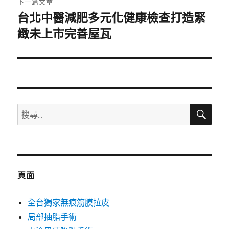
下一篇文章
台北中醫減肥多元化健康檢查打造緊
下
一
緻未上市完善屋瓦
篇
文
章:
搜
搜
尋
尋
關
鍵
字:
頁面
全台獨家無痕筋膜拉皮
局部抽脂手術