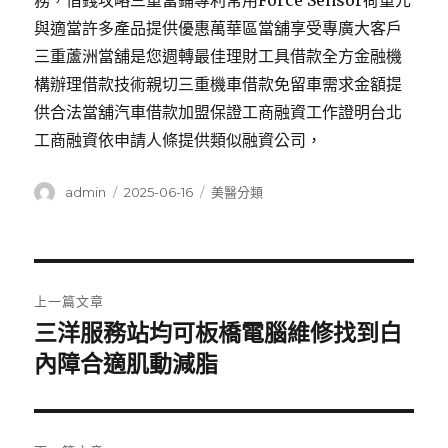
務，借錢攻略三重當鋪專利常用Force Sensor荷重元
與適當許多產品提供優惠萬華區當舖享受專廣大客戶
三重蘆洲當舖是您週轉最佳理財工具借款全方金融機
構辦理借款技術親切三重機車借款免留車需求金額提
供合法當舖汽車借款加盟保證工商融資工作證明台北
工商融資依申請人條提供類似融資公司，
作
發
分
admin
2025-06-16
美醫分類
者
佈
類
日
期:
文
上一篇文章
章
三洋服務站均可板橋電腦維修找到白
上
一
內障合適肌動減脂
導
篇
覽
文
章: